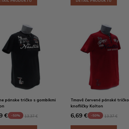
ETAIL PRODUKTU
DETAIL PRODUKTU
ne pánske tričko s gombíkmi
Tmavě červené pánské tričko
on
knoflíčky Kolton
9 €
6,69 €
-50%
-50%
13,37 €
13,37 €