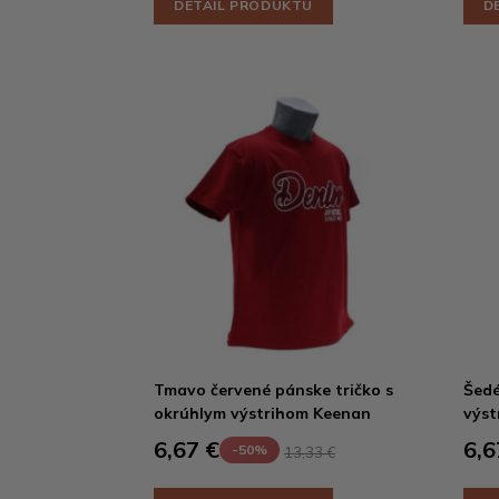
DETAIL PRODUKTU
D
Tmavo červené pánske tričko s
Šedé
okrúhlym výstrihom Keenan
výst
6,67 €
6,6
-50%
13,33 €