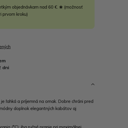
etkým objednávkam nad 60 €. ❀ (možnosť
ri prvom kroku)
bených
dem
2 dni
je ľahká a príjemná na omak. Dobre chráni pred
 módny doplnok elegantných kabátov aj
ania (°C): iba ručné pranie pri maximálnej