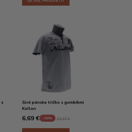
DETAIL PRODUKTU
 s
Sivé pánske tričko s gombíkmi
Kolton
6,69 €
-50%
13,37 €