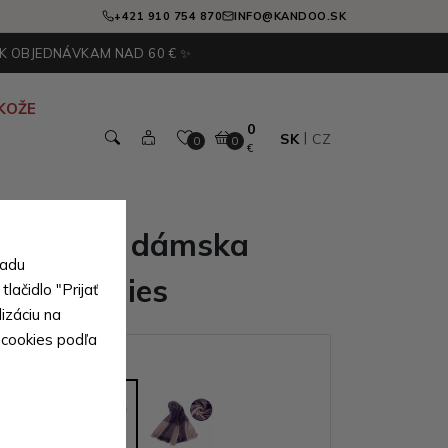
+421 910 754 870
INFO@KANDOO.SK
 K OBJEDNÁVKAM NAD 60 € ✨
KOŽE
0
SK
CZ
0
0
€
ockovaná dámska
sadu
atka Fronies
lačidlo "Prijať
izáciu na
 cookies podľa
ianty