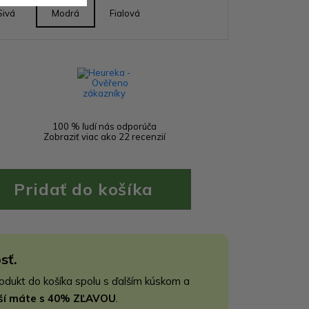
Sivá
Modrá
Fialová
100 % ľudí nás odporúča
Zobraziť viac ako 22 recenzií
sť.
rodukt do košíka spolu s ďalším kúskom a
jší máte s 40% ZĽAVOU
.