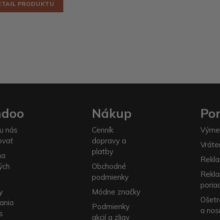
ETAIL PRODUKTU
ndoo
Nákup
Po
u nás
Cenník
Výme
ovať
dopravy a
Vráte
platby
na
Rekla
ých
Obchodné
Rekl
podmienky
poria
y
Módne značky
Ošetr
ania
Podmienky
a nos
s
akcií a zliav