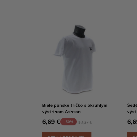
Biele pánske tričko s okrúhlym
Šedé
výstrihom Ashton
výst
6,69 €
6,6
-50%
13,37 €