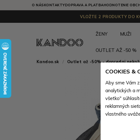
O NÁS
KONTAKTY
DOPRAVA A PLATBA
HODNOTENIE OBC
VLOŽTE 2 PRODUKTY DO KO
ŽENY
MUŽI
OUTLET AŽ -50 %
Kandoo.sk
Outlet až -50% - dopredaj neko
COOKIES &
Aby sme Vám zai
analytických a m
všetko" súhlasí
reklamných sieť
vlastného uváže