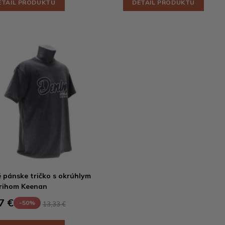
ETAIL PRODUKTU
DETAIL PRODUKTU
 pánske tričko s okrúhlym
rihom Keenan
7 €
-50%
13,33 €