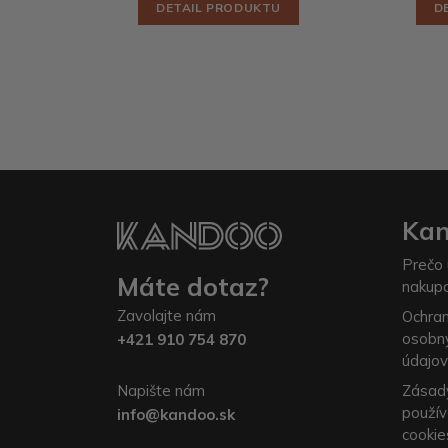
DETAIL PRODUKTU
D
Ka
Prečo 
Máte dotaz?
nakup
Zavolajte nám
Ochra
osobn
+421 910 754 870
údajov
Napište nám
Zásad
použív
info@kandoo.sk
cookie