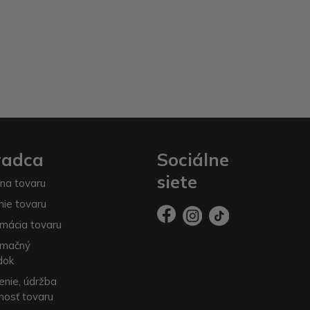
radca
Sociálne
siete
na tovaru
nie tovaru
mácia tovaru
amačný
dok
enie, údržba
nosť tovaru