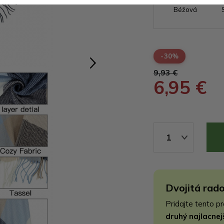
Béžová
-30%
9,93 €
6,95 €
1
Dvojitá rado
Pridajte tento p
druhý najlacne