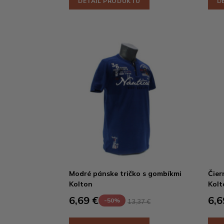
DETAIL PRODUKTU
D
Modré pánske tričko s gombíkmi
Čier
Kolton
Kolt
6,69 €
6,6
-50%
13,37 €