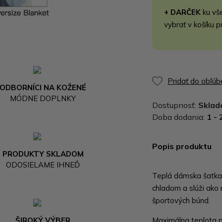
+ DARČEK
ku vš
vybrať v košíku p
Pridať do obľú
ODBORNÍCI NA KOŽENÉ
MÓDNE DOPLNKY
Dostupnosť:
Skla
Doba dodania:
1 - 
Popis produktu
PRODUKTY SKLADOM
ODOSIELAME IHNEĎ
Teplá dámska šatka 
chladom a slúži ako
športových búnd.
ŠIROKÝ VÝBER
Maximálna teplota pr