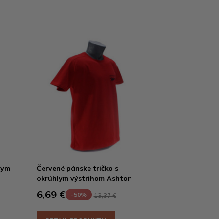
lym
Červené pánske tričko s
okrúhlym výstrihom Ashton
6,69 €
-50%
13,37 €