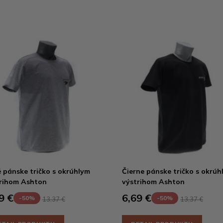
 pánske tričko s okrúhlym
Čierne pánske tričko s okrúh
rihom Ashton
výstrihom Ashton
9 €
6,69 €
-50%
-50%
13,37 €
13,37 €