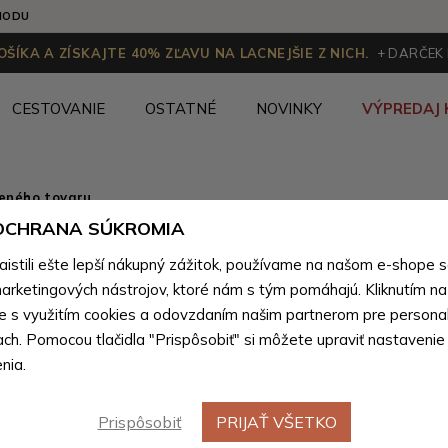
HODU
ŠÍKA A ZÍSKAJTE 40% ZĽAVU NA LACNEJŠIE Z NICH.
+ DARČEK
CESTOVANIE
OSTATNÉ
NOVINKY
VÝPREDAJ 
ženého tovaru
 OCHRANA SÚKROMIA
Modrá k
stili ešte lepší nákupný zážitok, používame na našom e-shope 
hrejivá š
arketingových nástrojov, ktoré nám s tým pomáhajú. Kliknutím na t
te s využitím cookies a odovzdaním našim partnerom pre personal
ach. Pomocou tlačidla "Prispôsobiť" si môžete upraviť nastavenie
Farebné var
nia.
Prispôsobiť
PRIJAŤ VŠETKO