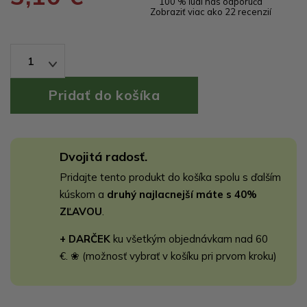
100 % ľudí nás odporúča
Zobraziť viac ako 22 recenzií
1
Dvojitá radosť.
Pridajte tento produkt do košíka spolu s ďalším
kúskom a
druhý najlacnejší máte s 40%
ZĽAVOU
.
+ DARČEK
ku všetkým objednávkam nad 60
€. ❀ (možnosť vybrať v košíku pri prvom kroku)