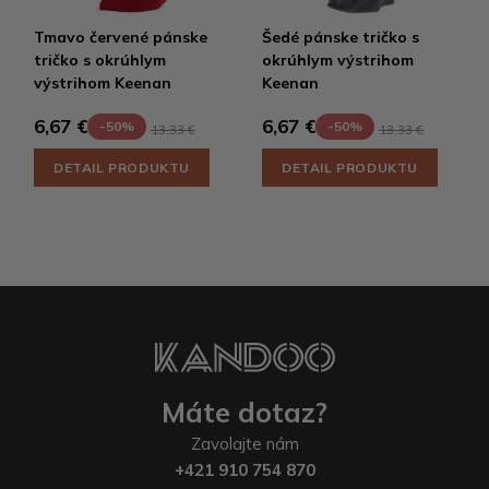
Tmavo červené pánske
Šedé pánske tričko s
tričko s okrúhlym
okrúhlym výstrihom
výstrihom Keenan
Keenan
6,67 €
6,67 €
-50%
-50%
13,33 €
13,33 €
DETAIL PRODUKTU
DETAIL PRODUKTU
Máte dotaz?
Zavolajte nám
+421 910 754 870