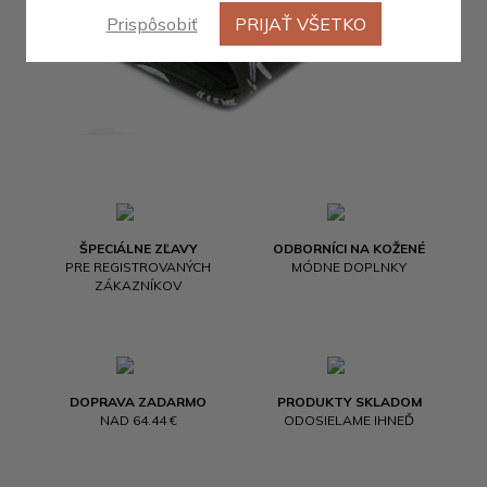
Prispôsobiť
PRIJAŤ VŠETKO
ŠPECIÁLNE ZĽAVY
ODBORNÍCI NA KOŽENÉ
PRE REGISTROVANÝCH
MÓDNE DOPLNKY
ZÁKAZNÍKOV
DOPRAVA ZADARMO
PRODUKTY SKLADOM
NAD 64.44 €
ODOSIELAME IHNEĎ