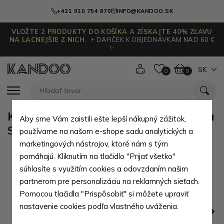
+421 910 754 870
INFO@KANDOO.SK
VLOŽTE 2 PRODUKTY DO KOŠÍKA A ZÍSKAJTE 40% ZĽAVU
NA LACNEJŠIE Z NICH.
+ DARČEK K OBJEDNÁVKAM NAD 60 €
✨
SK
0
0
Kaki textilná peňaženka s potlačou
Aby sme Vám zaistili ešte lepší nákupný zážitok,
Skulls
používame na našom e-shope sadu analytických a
marketingových nástrojov, ktoré nám s tým
pomáhajú. Kliknutím na tlačidlo "Prijať všetko"
súhlasíte s využitím cookies a odovzdaním našim
partnerom pre personalizáciu na reklamných sieťach.
Pomocou tlačidla "Prispôsobiť" si môžete upraviť
nastavenie cookies podľa vlastného uváženia.