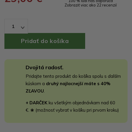
100 % ľudí nás odporúča
Zobraziť viac ako 22 recenzií
1
Dvojitá radosť.
Pridajte tento produkt do košíka spolu s ďalším
kúskom a
druhý najlacnejší máte s 40%
ZĽAVOU
.
+ DARČEK
ku všetkým objednávkam nad 60
€. ❀ (možnosť vybrať v košíku pri prvom kroku)