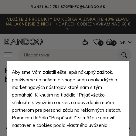
+421 910 754 870
INFO@KANDOO.SK
VLOŽTE 2 PRODUKTY DO KOŠÍKA A ZÍSKAJTE 40% ZĽAVU
NA LACNEJŠIE Z NICH.
+ DARČEK K OBJEDNÁVKAM NAD 60 €
✨
SK
0
0
Hnedý zipsový elegantný dámsky
Aby sme Vám zaistili ešte lepší nákupný zážitok,
batoh Goulwen
používame na našom e-shope sadu analytických a
marketingových nástrojov, ktoré nám s tým
pomáhajú. Kliknutím na tlačidlo "Prijať všetko"
súhlasíte s využitím cookies a odovzdaním našim
partnerom pre personalizáciu na reklamných sieťach.
Pomocou tlačidla "Prispôsobiť" si môžete upraviť
nastavenie cookies podľa vlastného uváženia.