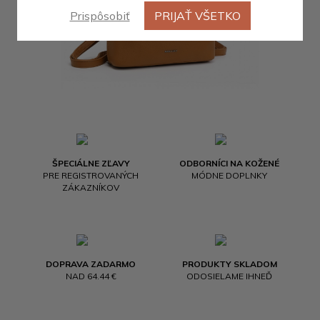
Prispôsobiť
PRIJAŤ VŠETKO
ŠPECIÁLNE ZĽAVY
ODBORNÍCI NA KOŽENÉ
PRE REGISTROVANÝCH
MÓDNE DOPLNKY
ZÁKAZNÍKOV
DOPRAVA ZADARMO
PRODUKTY SKLADOM
NAD 64.44 €
ODOSIELAME IHNEĎ