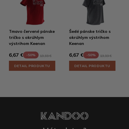
Tmavo červené pánske
Šedé pánske tričko s
tričko s okrúhlym
okrúhlym výstrihom
výstrihom Keenan
Keenan
6,67 €
6,67 €
-50%
-50%
13,33 €
13,33 €
DETAIL PRODUKTU
DETAIL PRODUKTU