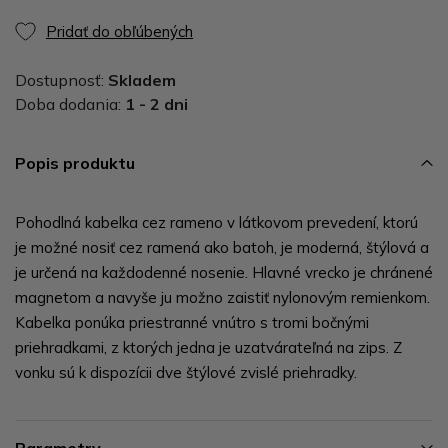
Pridať do obľúbených
Dostupnosť:
Skladem
Doba dodania:
1 - 2 dni
Popis produktu
Pohodlná kabelka cez rameno v látkovom prevedení, ktorú
je možné nosiť cez ramená ako batoh, je moderná, štýlová a
je určená na každodenné nosenie. Hlavné vrecko je chránené
magnetom a navyše ju možno zaistiť nylonovým remienkom.
Kabelka ponúka priestranné vnútro s tromi bočnými
priehradkami, z ktorých jedna je uzatvárateľná na zips. Z
vonku sú k dispozícii dve štýlové zvislé priehradky.
Parametry