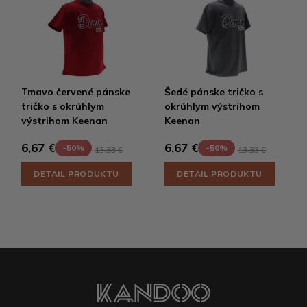
Tmavo červené pánske
Šedé pánske tričko s
tričko s okrúhlym
okrúhlym výstrihom
výstrihom Keenan
Keenan
6,67 €
6,67 €
-50%
-50%
13,33 €
13,33 €
DETAIL PRODUKTU
DETAIL PRODUKTU