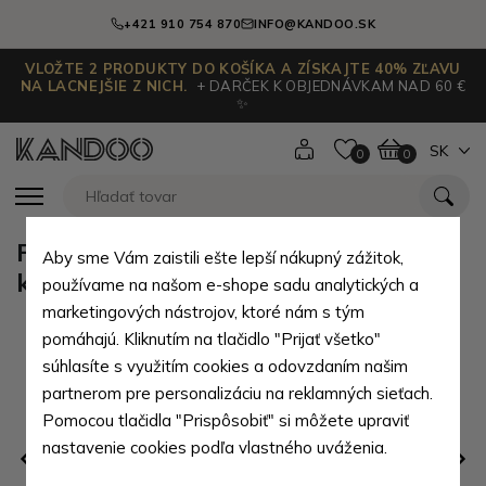
+421 910 754 870
INFO@KANDOO.SK
VLOŽTE 2 PRODUKTY DO KOŠÍKA A ZÍSKAJTE 40% ZĽAVU
NA LACNEJŠIE Z NICH.
+ DARČEK K OBJEDNÁVKAM NAD 60 €
✨
SK
0
0
Fuchsiovo ružová pevná látková
Aby sme Vám zaistili ešte lepší nákupný zážitok,
kabelka/batoh Shelen
používame na našom e-shope sadu analytických a
marketingových nástrojov, ktoré nám s tým
pomáhajú. Kliknutím na tlačidlo "Prijať všetko"
súhlasíte s využitím cookies a odovzdaním našim
partnerom pre personalizáciu na reklamných sieťach.
Pomocou tlačidla "Prispôsobiť" si môžete upraviť
nastavenie cookies podľa vlastného uváženia.