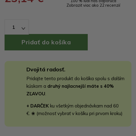
100 % ľudí nás odporúča
Zobraziť viac ako 22 recenzií
1
Dvojitá radosť.
Pridajte tento produkt do košíka spolu s ďalším
kúskom a
druhý najlacnejší máte s 40%
ZĽAVOU
.
+ DARČEK
ku všetkým objednávkam nad 60
€. ❀ (možnosť vybrať v košíku pri prvom kroku)