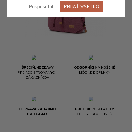
Prispôsobiť
PRIJAŤ VŠETKO
ŠPECIÁLNE ZĽAVY
ODBORNÍCI NA KOŽENÉ
PRE REGISTROVANÝCH
MÓDNE DOPLNKY
ZÁKAZNÍKOV
DOPRAVA ZADARMO
PRODUKTY SKLADOM
NAD 64.44 €
ODOSIELAME IHNEĎ