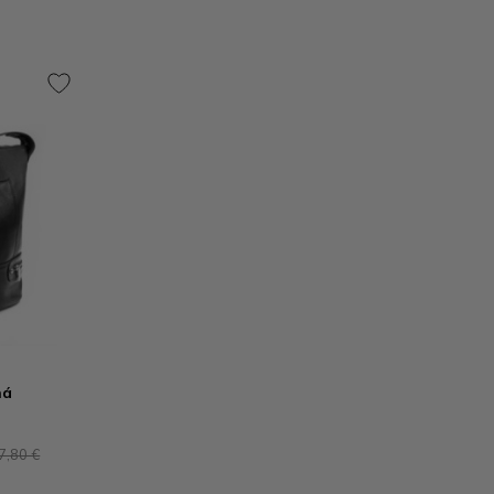
ná
7,80 €