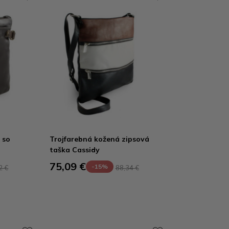
 so
Trojfarebná kožená zipsová
taška Cassidy
75,09 €
-15%
2 €
88,34 €