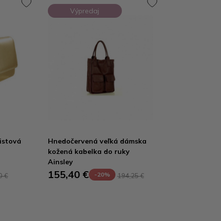
Výpredaj
istová
Hnedočervená veľká dámska
kožená kabelka do ruky
Ainsley
155,40 €
-20%
0 €
194,25 €