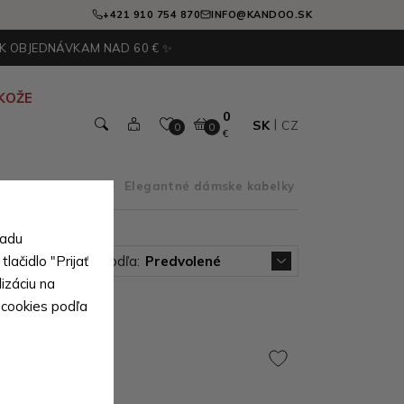
+421 910 754 870
INFO@KANDOO.SK
 K OBJEDNÁVKAM NAD 60 € ✨
KOŽE
0
SK
CZ
0
0
€
ľa príležitosti
>
Elegantné dámske kabelky
sadu
lačidlo "Prijať
Zoradiť podľa:
Predvolené
izáciu na
 cookies podľa