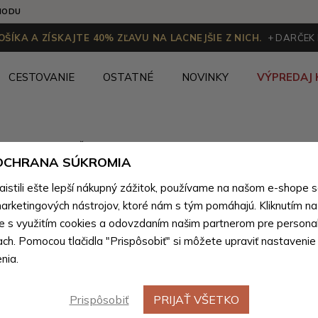
HODU
ŠÍKA A ZÍSKAJTE 40% ZĽAVU NA LACNEJŠIE Z NICH.
+ DARČEK
CESTOVANIE
OSTATNÉ
NOVINKY
VÝPREDAJ 
Kandoo.sk
Ženy
>
Dámske kabelky
>
Dámske kabelky pod
 OCHRANA SÚKROMIA
stili ešte lepší nákupný zážitok, používame na našom e-shope 
arketingových nástrojov, ktoré nám s tým pomáhajú. Kliknutím na t
Elegantné dámske kabelky
(103 produktov)
te s využitím cookies a odovzdaním našim partnerom pre personal
ach. Pomocou tlačidla "Prispôsobiť" si môžete upraviť nastavenie
nia.
Výpredaj
Výpredaj
Prispôsobiť
PRIJAŤ VŠETKO