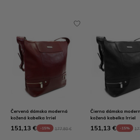
Červená dámska moderná
Čierna dámska moder
kožená kabelka Irriel
kožená kabelka Irriel
151,13 €
151,13 €
-15%
-15%
177,80 €
17