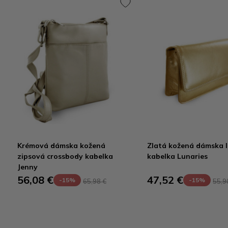
Krémová dámska kožená
Zlatá kožená dámska l
zipsová crossbody kabelka
kabelka Lunaries
Jenny
56,08 €
47,52 €
-15%
-15%
65,98 €
55,9