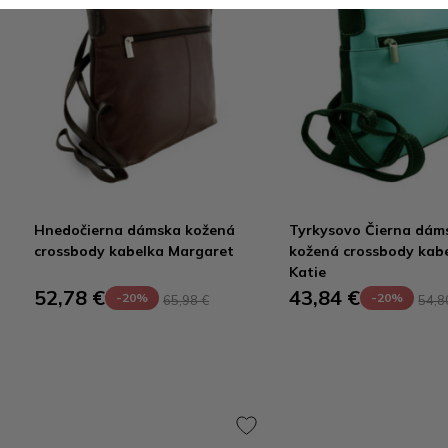
Hnedočierna dámska kožená
Tyrkysovo Čierna dám
crossbody kabelka Margaret
kožená crossbody kab
Katie
52,78 €
43,84 €
-20%
-20%
65,98 €
54,8