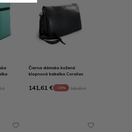
ska
Čierna dámska kožená
elka
klopnová kabelka Coralies
141,61 €
-15%
0 €
166,60 €