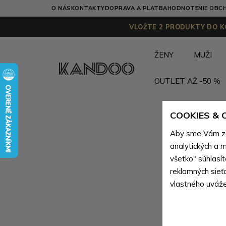
O NÁS
KONTAKTY
DOPRAVA A PLATBA
HODNOTENIE OBC
VLOŽTE 2 PRODUKTY DO KO
ŽENY
MUŽI
OUTLET AŽ -50 %
COOKIES &
Aby sme Vám zai
analytických a m
všetko" súhlasí
reklamných sieť
vlastného uváže