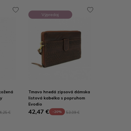
Výpredaj
kožená
Tmavo hnedá zipsová dámska
ey
listová kabelka s popruhom
Evodio
42,47 €
-20%
4,25 €
53,09 €