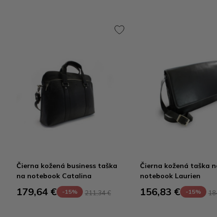
Čierna kožená business taška
Čierna kožená taška n
na notebook Catalina
notebook Laurien
179,64 €
156,83 €
-15%
-15%
211,34 €
18