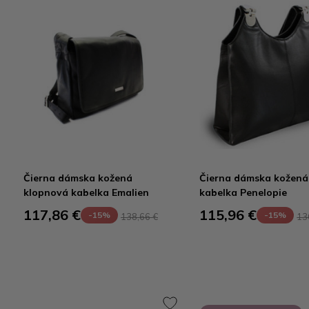
Čierna dámska kožená
Čierna dámska kožená
klopnová kabelka Emalien
kabelka Penelopie
117,86 €
115,96 €
-15%
-15%
138,66 €
13