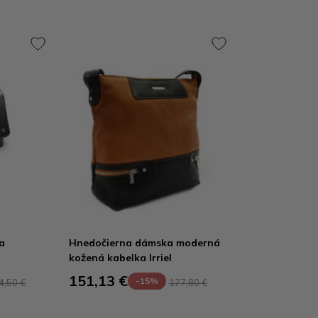
a
Hnedočierna dámska moderná
kožená kabelka Irriel
151,13 €
-15%
4,50 €
177,80 €