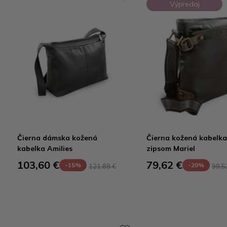
Výpredaj
Čierna dámska kožená
Čierna kožená kabelka
kabelka Amilies
zipsom Mariel
103,60 €
79,62 €
-15%
-20%
121,88 €
99,5