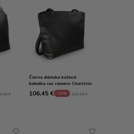
Čierna dámska kožená
kabelka cez rameno Charlotie
106,45 €
-15%
6,42 €
125,24 €