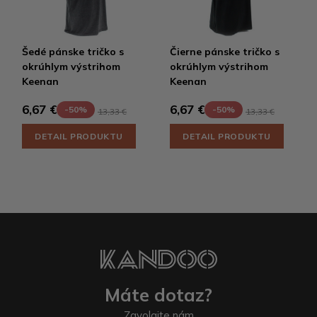
Šedé pánske tričko s
Čierne pánske tričko s
okrúhlym výstrihom
okrúhlym výstrihom
Keenan
Keenan
6,67 €
6,67 €
-50%
-50%
13,33 €
13,33 €
DETAIL PRODUKTU
DETAIL PRODUKTU
Máte dotaz?
Zavolajte nám