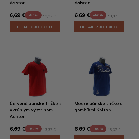
Ashton
Ashton
6,69 €
6,69 €
-50%
-50%
13,37 €
13,37 €
DETAIL PRODUKTU
DETAIL PRODUKTU
Červené pánske tričko s
Modré pánske tričko s
okrúhlym výstrihom
gombíkmi Kolton
Ashton
6,69 €
6,69 €
-50%
-50%
13,37 €
13,37 €