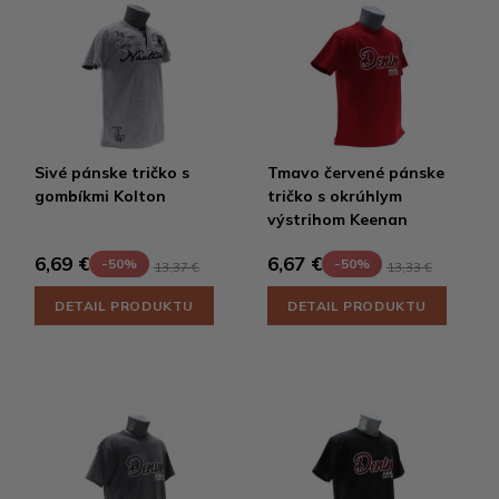
Sivé pánske tričko s
Tmavo červené pánske
gombíkmi Kolton
tričko s okrúhlym
výstrihom Keenan
6,69 €
6,67 €
-50%
-50%
13,37 €
13,33 €
DETAIL PRODUKTU
DETAIL PRODUKTU