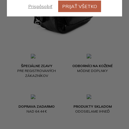
Prispôsobiť
PRIJAŤ VŠETKO
ŠPECIÁLNE ZĽAVY
ODBORNÍCI NA KOŽENÉ
PRE REGISTROVANÝCH
MÓDNE DOPLNKY
ZÁKAZNÍKOV
DOPRAVA ZADARMO
PRODUKTY SKLADOM
NAD 64.44 €
ODOSIELAME IHNEĎ