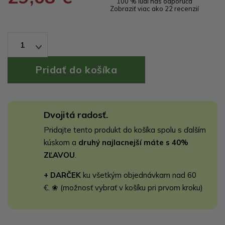
100 % ľudí nás odporúča
Zobraziť viac ako 22 recenzií
1
Dvojitá radosť.
Pridajte tento produkt do košíka spolu s ďalším
kúskom a
druhý najlacnejší máte s 40%
ZĽAVOU
.
+ DARČEK
ku všetkým objednávkam nad 60
€. ❀ (možnosť vybrať v košíku pri prvom kroku)