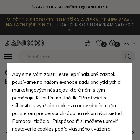
+421 910 754 870
INFO@KANDOO.SK
VLOŽTE 2 PRODUKTY DO KOŠÍKA A ZÍSKAJTE 40% ZĽAVU
NA LACNEJŠIE Z NICH.
+ DARČEK K OBJEDNÁVKAM NAD 60 €
✨
SK
0
0
Čierny prešívaný dámsky zipsový
Aby sme Vám zaistili ešte lepší nákupný zážitok,
batoh Agnesie
používame na našom e-shope sadu analytických a
marketingových nástrojov, ktoré nám s tým
pomáhajú. Kliknutím na tlačidlo "Prijať všetko"
súhlasíte s využitím cookies a odovzdaním našim
partnerom pre personalizáciu na reklamných sieťach.
Pomocou tlačidla "Prispôsobiť" si môžete upraviť
nastavenie cookies podľa vlastného uváženia.