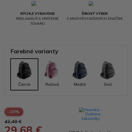
RÝCHLE VYBAVENIE
ŠIROKÝ VÝBER
REKLAMÁCIÍ A VRÁTENIE
Z MNOHÝCH MÓDNYCH ZNAČIEK
TOVARU
Farebné varianty
Čierna
Ružová
Modrá
Sivá
-30%
42,40 €
29,68 €