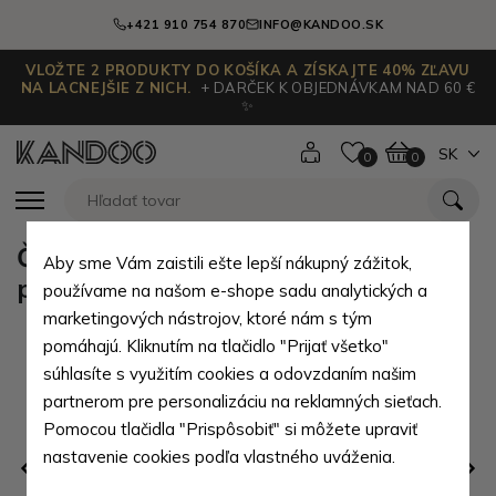
+421 910 754 870
INFO@KANDOO.SK
VLOŽTE 2 PRODUKTY DO KOŠÍKA A ZÍSKAJTE 40% ZĽAVU
NA LACNEJŠIE Z NICH.
+ DARČEK K OBJEDNÁVKAM NAD 60 €
✨
SK
0
0
Čiernošedá veľká zipsová dámska
Aby sme Vám zaistili ešte lepší nákupný zážitok,
peňaženka Hilja
používame na našom e-shope sadu analytických a
marketingových nástrojov, ktoré nám s tým
pomáhajú. Kliknutím na tlačidlo "Prijať všetko"
súhlasíte s využitím cookies a odovzdaním našim
partnerom pre personalizáciu na reklamných sieťach.
Pomocou tlačidla "Prispôsobiť" si môžete upraviť
nastavenie cookies podľa vlastného uváženia.