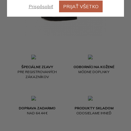
Prispôsobiť
PRIJAŤ VŠETKO
ŠPECIÁLNE ZĽAVY
ODBORNÍCI NA KOŽENÉ
PRE REGISTROVANÝCH
MÓDNE DOPLNKY
ZÁKAZNÍKOV
DOPRAVA ZADARMO
PRODUKTY SKLADOM
NAD 64.44 €
ODOSIELAME IHNEĎ