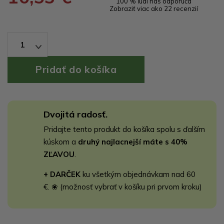
100 % ľudí nás odporúča
Zobraziť viac ako 22 recenzií
1
Dvojitá radosť.
Pridajte tento produkt do košíka spolu s ďalším
kúskom a
druhý najlacnejší máte s 40%
ZĽAVOU
.
+ DARČEK
ku všetkým objednávkam nad 60
€. ❀ (možnosť vybrať v košíku pri prvom kroku)