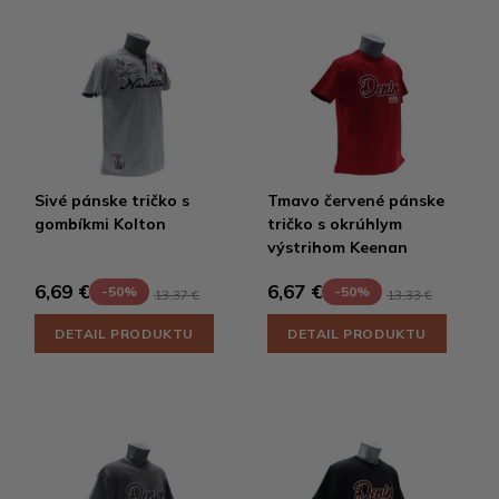
Sivé pánske tričko s
Tmavo červené pánske
gombíkmi Kolton
tričko s okrúhlym
výstrihom Keenan
6,69 €
6,67 €
-50%
-50%
13,37 €
13,33 €
DETAIL PRODUKTU
DETAIL PRODUKTU