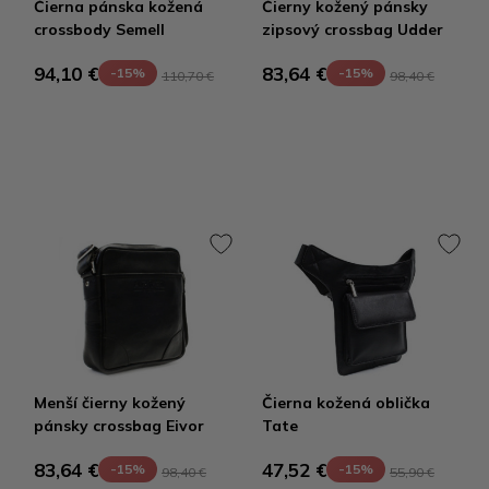
Čierna pánska kožená
Čierny kožený pánsky
crossbody Semell
zipsový crossbag Udder
94,10 €
83,64 €
-15%
-15%
110,70 €
98,40 €
Menší čierny kožený
Čierna kožená oblička
pánsky crossbag Eivor
Tate
83,64 €
47,52 €
-15%
-15%
98,40 €
55,90 €