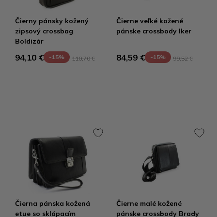
Čierny pánsky kožený
Čierne veľké kožené
zipsový crossbag
pánske crossbody Iker
Boldizár
94,10 €
84,59 €
-15%
-15%
110,70 €
99,52 €
Čierna pánska kožená
Čierne malé kožené
etue so sklápacím
pánske crossbody Brady