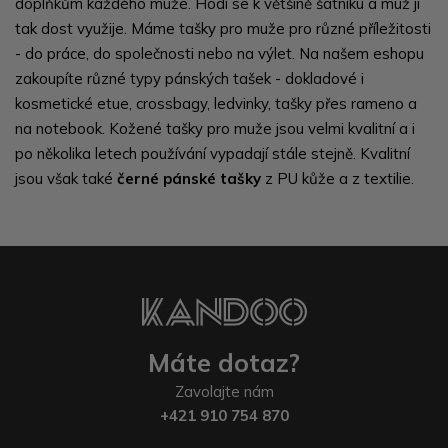
doplňkům každého muže. Hodí se k většině šatníku a muž ji
tak dost využije. Máme tašky pro muže pro různé příležitosti
- do práce, do společnosti nebo na výlet. Na našem eshopu
zakoupíte různé typy pánských tašek - dokladové i
kosmetické etue, crossbagy, ledvinky, tašky přes rameno a
na notebook. Kožené tašky pro muže jsou velmi kvalitní a i
po několika letech používání vypadají stále stejně. Kvalitní
jsou však také
černé pánské tašky
z PU kůže a z textilie.
Máte dotaz?
Zavolajte nám
+421 910 754 870