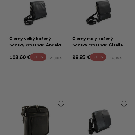
Čierny veľký kožený
Čierny malý kožený
pánsky crossbag Angela
pánsky crossbag Giselle
103,60 €
98,85 €
-15%
-15%
121,88 €
116,30 €