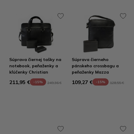
Súprava čiernej tašky na
Súprava čierneho
notebook, peňaženky a
pánskeho crossbagu a
kľúčenky Christian
peňaženky Mazza
211,95 €
109,27 €
-15%
-15%
249,36 €
128,55 €