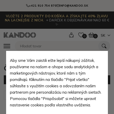
+421 910 754 870
INFO@KANDOO.SK
VLOŽTE 2 PRODUKTY DO KOŠÍKA A ZÍSKAJTE 40% ZĽAVU
NA LACNEJŠIE Z NICH.
+ DARČEK K OBJEDNÁVKAM NAD 60 €
✨
SK
0
0
Aby sme Vám zaistili ešte lepší nákupný zážitok,
Čierne pánske tašky
používame na našom e-shope sadu analytických a
marketingových nástrojov, ktoré nám s tým
pomáhajú. Kliknutím na tlačidlo "Prijať všetko"
Filter
(52 produktov)
súhlasíte s využitím cookies a odovzdaním našim
partnerom pre personalizáciu na reklamných sieťach.
Zoradiť podľa:
Predvolené
Pomocou tlačidla "Prispôsobiť" si môžete upraviť
nastavenie cookies podľa vlastného uváženia.