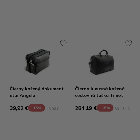
Čierny kožený dokument
Čierna luxusná kožená
etui Angelo
cestovná taška Timot
39,92 €
284,19 €
-15%
-15%
46,96 €
334,34 €