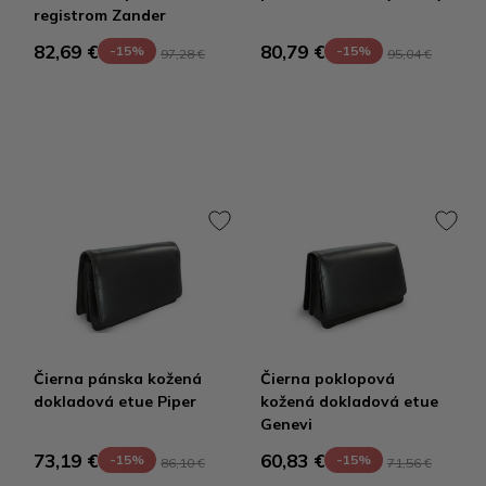
registrom Zander
82,69 €
80,79 €
-15%
-15%
97,28 €
95,04 €
Čierna pánska kožená
Čierna poklopová
dokladová etue Piper
kožená dokladová etue
Genevi
73,19 €
60,83 €
-15%
-15%
86,10 €
71,56 €