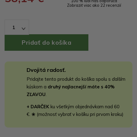
100 % ľudí nás odporúča
Zobraziť viac ako 22 recenzií
1
Dvojitá radosť.
Pridajte tento produkt do košíka spolu s ďalším
kúskom a
druhý najlacnejší máte s 40%
ZĽAVOU
.
+ DARČEK
ku všetkým objednávkam nad 60
€. ❀ (možnosť vybrať v košíku pri prvom kroku)