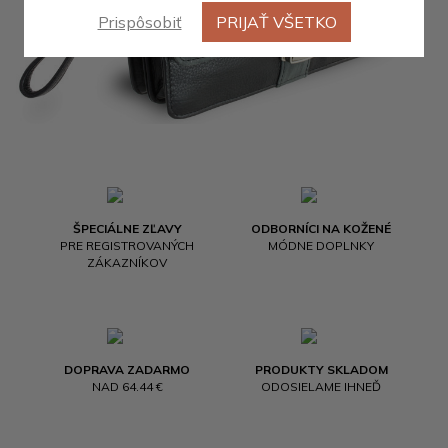
Prispôsobiť
PRIJAŤ VŠETKO
ŠPECIÁLNE ZĽAVY
ODBORNÍCI NA KOŽENÉ
PRE REGISTROVANÝCH
MÓDNE DOPLNKY
ZÁKAZNÍKOV
DOPRAVA ZADARMO
PRODUKTY SKLADOM
NAD 64.44 €
ODOSIELAME IHNEĎ