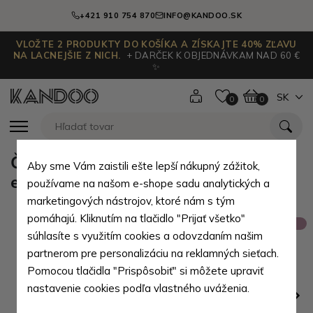
+421 910 754 870
INFO@KANDOO.SK
VLOŽTE 2 PRODUKTY DO KOŠÍKA A ZÍSKAJTE 40% ZĽAVU
NA LACNEJŠIE Z NICH.
+ DARČEK K OBJEDNÁVKAM NAD 60 €
✨
SK
0
0
Čierna pánska kožená dokladová
Aby sme Vám zaistili ešte lepší nákupný zážitok,
etue v štýle BAMBOO Signhild
používame na našom e-shope sadu analytických a
marketingových nástrojov, ktoré nám s tým
pomáhajú. Kliknutím na tlačidlo "Prijať všetko"
Výpredaj
súhlasíte s využitím cookies a odovzdaním našim
partnerom pre personalizáciu na reklamných sieťach.
Pomocou tlačidla "Prispôsobiť" si môžete upraviť
nastavenie cookies podľa vlastného uváženia.