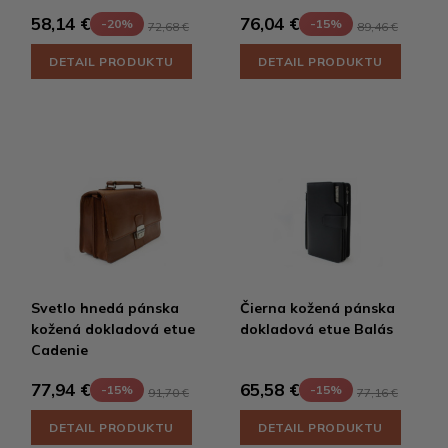
58,14 €
76,04 €
-20%
-15%
72,68 €
89,46 €
DETAIL PRODUKTU
DETAIL PRODUKTU
Svetlo hnedá pánska
Čierna kožená pánska
kožená dokladová etue
dokladová etue Balás
Cadenie
77,94 €
65,58 €
-15%
-15%
91,70 €
77,16 €
DETAIL PRODUKTU
DETAIL PRODUKTU