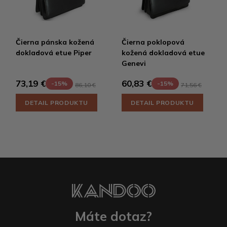
Čierna pánska kožená
Čierna poklopová
dokladová etue Piper
kožená dokladová etue
Genevi
73,19 €
60,83 €
-15%
-15%
86,10 €
71,56 €
DETAIL PRODUKTU
DETAIL PRODUKTU
Máte dotaz?