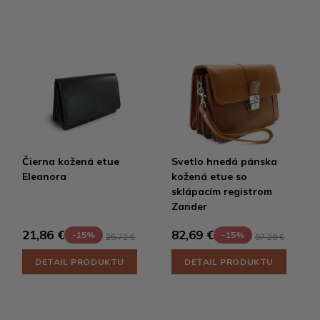
Čierna kožená etue
Svetlo hnedá pánska
Eleanora
kožená etue so
sklápacím registrom
Zander
21,86 €
82,69 €
-15%
-15%
25,72 €
97,28 €
DETAIL PRODUKTU
DETAIL PRODUKTU