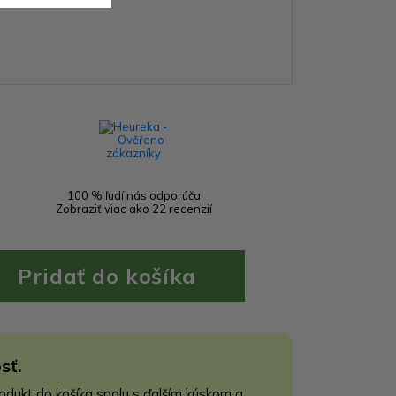
100 % ľudí nás odporúča
Zobraziť viac ako 22 recenzií
sť.
rodukt do košíka spolu s ďalším kúskom a