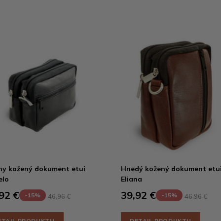
ny kožený dokument etui
Hnedý kožený dokument etu
elo
Eliana
92 €
39,92 €
-15%
-15%
46,96 €
46,96 €
ETAIL PRODUKTU
DETAIL PRODUKTU