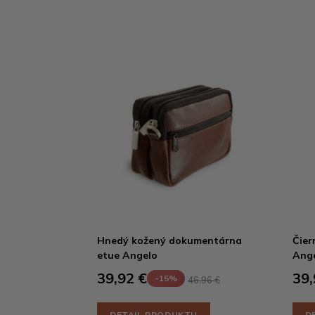
Hnedý kožený dokumentárna
Čier
etue Angelo
Ang
39,92 €
39,
-15%
46,96 €
DETAIL PRODUKTU
D