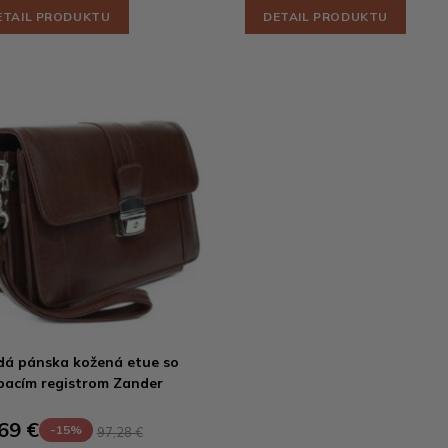
ETAIL PRODUKTU
DETAIL PRODUKTU
á pánska kožená etue so
pacím registrom Zander
69 €
-15%
97,28 €