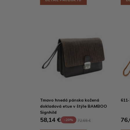
Tmavo hnedá pánska kožená
611
dokladová etue v štýle BAMBOO
Signhild
58,14 €
76,
-20%
72,68 €