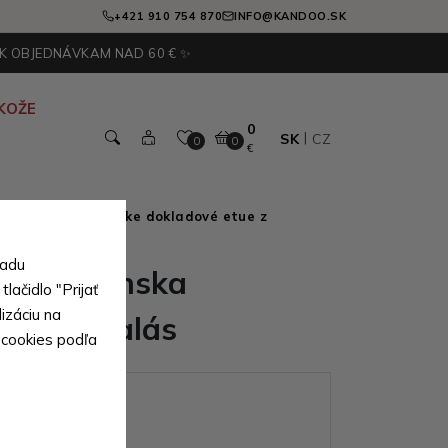
+421 910 754 870
INFO@KANDOO.SK
 K OBJEDNÁVKAM NAD 60 € ✨
KOŽE
0
SK
CZ
0
0
€
avej kože
>
Pánske dokladové etue z
sadu
ožená pánska
lačidlo "Prijať
izáciu na
á etue Balás
 cookies podľa
ianty