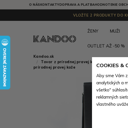
O NÁS
KONTAKTY
DOPRAVA A PLATBA
HODNOTENIE OBC
VLOŽTE 2 PRODUKTY DO KO
ŽENY
MUŽI
OUTLET AŽ -50 %
Kandoo.sk
Tovar z prírodnej pravej kože
>
Tovar z p
COOKIES &
prírodnej pravej kože
Aby sme Vám zai
analytických a m
všetko" súhlasí
reklamných sieť
vlastného uváže