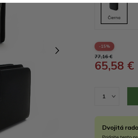
Čierna
-15%
77,16 €
65,58 €
1
Dvojitá rado
Pridajte tento p