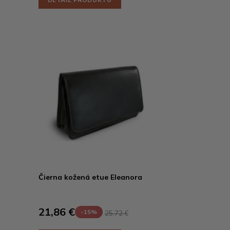
Čierna kožená etue Eleanora
21,86 €
-15%
25,72 €