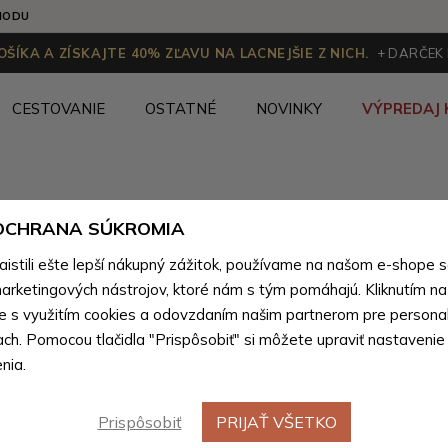
HODU
ŠÍKA A ZÍSKAJTE 40% ZĽAVU NA LACNEJŠIE Z NICH.
+ DARČEK
CESTOVANIE
OSTATNÉ
NOVINKY
VÝPREDAJ 
rírodnej pravej kože pre mužov
>
Etui pre mužov z prírodnej pr
 OCHRANA SÚKROMIA
stili ešte lepší nákupný zážitok, používame na našom e-shope 
Čierna k
arketingových nástrojov, ktoré nám s tým pomáhajú. Kliknutím na t
te s využitím cookies a odovzdaním našim partnerom pre personal
dokladov
ach. Pomocou tlačidla "Prispôsobiť" si môžete upraviť nastavenie
nia.
Farebné var
Prispôsobiť
PRIJAŤ VŠETKO