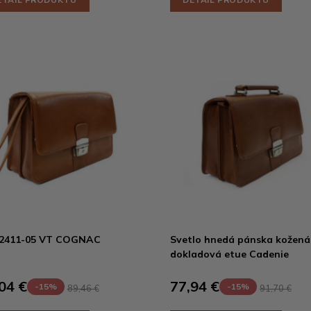
-2411-05 VT COGNAC
Svetlo hnedá pánska kožená
dokladová etue Cadenie
04 €
77,94 €
-15%
-15%
89,46 €
91,70 €