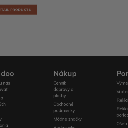
ETAIL PRODUKTU
ndoo
Nákup
Po
u nás
Cenník
Výme
ovať
dopravy a
Vráte
platby
na
Rekla
ých
Obchodné
Rekl
podmienky
poria
y
Módne značky
Ošetr
ania
Podmienky