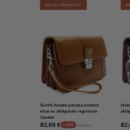
DETAIL PRODUKTU
D
Svetlo hnedá pánska kožená
Hned
etue so sklápacím registrom
sklá
Zander
82,69 €
82,
-15%
97,28 €