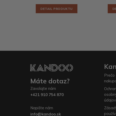
DETAIL PRODUKTU
D
Ka
Prečo 
Máte dotaz?
nakup
Zavolajte nám
Ochra
osobn
+421 910 754 870
údajov
Napište nám
Zásad
použív
info@kandoo.sk