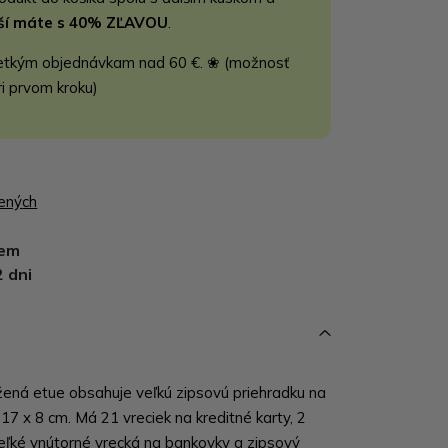
jší máte s 40% ZĽAVOU
.
etkým objednávkam nad 60 €. ❀ (možnosť
ri prvom kroku)
bených
dem
2 dni
ená etue obsahuje veľkú zipsovú priehradku na
 17 x 8 cm. Má 21 vreciek na kreditné karty, 2
veľké vnútorné vrecká na bankovky a zipsový