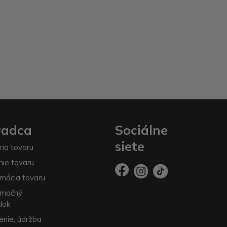
radca
Sociálne
siete
na tovaru
nie tovaru
mácia tovaru
amačný
dok
enie, údržba