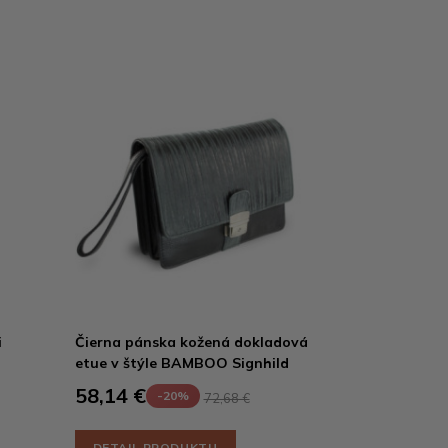
i
Čierna pánska kožená dokladová
etue v štýle BAMBOO Signhild
58,14 €
-20%
72,68 €
DETAIL PRODUKTU