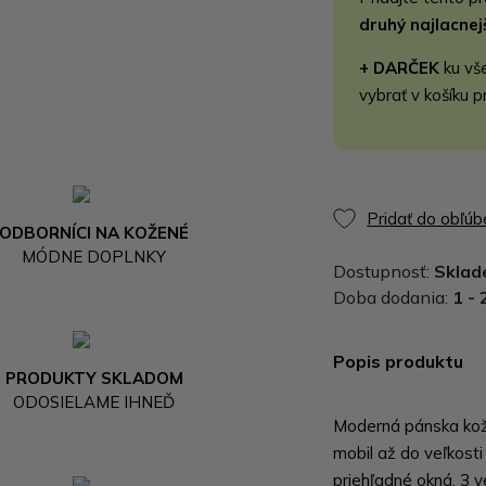
druhý najlacne
+ DARČEK
ku vš
vybrať v košíku p
Pridať do obľú
ODBORNÍCI NA KOŽENÉ
MÓDNE DOPLNKY
Dostupnosť:
Skla
Doba dodania:
1 - 
Popis produktu
PRODUKTY SKLADOM
ODOSIELAME IHNEĎ
Moderná pánska kož
mobil až do veľkosti
priehľadné okná, 3 