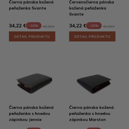
Čierna pánska kožená
Červenočierna pánska
peňaženka Svante
kožená peňaženka
Svante
34,22 €
34,22 €
-15%
-15%
40,26 €
40,26 €
DETAIL PRODUKTU
DETAIL PRODUKTU
Čierna pánska kožená
Čierna pánska kožená
peňaženka s hnedou
peňaženka s hnedou
zápinkou Jennie
zápinkou Marston