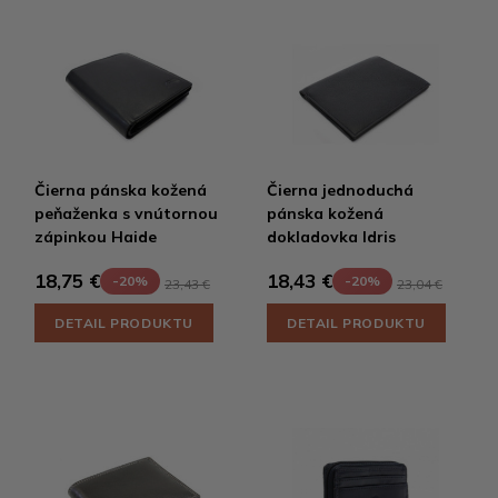
Čierna pánska kožená
Čierna jednoduchá
peňaženka s vnútornou
pánska kožená
zápinkou Haide
dokladovka Idris
18,75 €
18,43 €
-20%
-20%
23,43 €
23,04 €
DETAIL PRODUKTU
DETAIL PRODUKTU