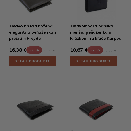
Tmavo hnedá kožená
Tmavomodrá pánska
elegantná peňaženka s
menšia peňaženka s
prešitím Freyde
krúžkom na kľúče Karpos
16,38 €
10,67 €
-20%
-20%
20,48 €
13,33 €
DETAIL PRODUKTU
DETAIL PRODUKTU