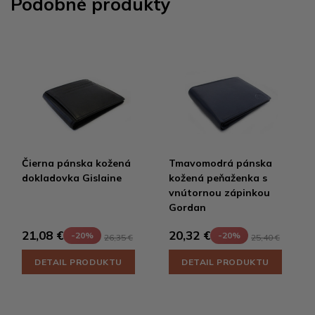
Podobné produkty
Čierna pánska kožená
Tmavomodrá pánska
dokladovka Gislaine
kožená peňaženka s
vnútornou zápinkou
Gordan
21,08 €
20,32 €
-20%
-20%
26,35 €
25,40 €
DETAIL PRODUKTU
DETAIL PRODUKTU