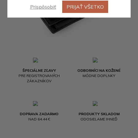
Prispôsobiť
PRIJAŤ VŠETKO
ŠPECIÁLNE ZĽAVY
ODBORNÍCI NA KOŽENÉ
PRE REGISTROVANÝCH
MÓDNE DOPLNKY
ZÁKAZNÍKOV
DOPRAVA ZADARMO
PRODUKTY SKLADOM
NAD 64.44 €
ODOSIELAME IHNEĎ