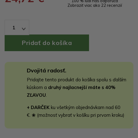
100 % ľudí nás odporúča
Zobraziť viac ako 22 recenzií
1
Dvojitá radosť.
Pridajte tento produkt do košíka spolu s ďalším
kúskom a
druhý najlacnejší máte s 40%
ZĽAVOU
.
+ DARČEK
ku všetkým objednávkam nad 60
€. ❀ (možnosť vybrať v košíku pri prvom kroku)