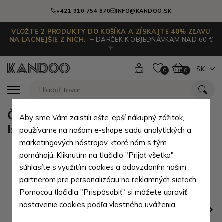
+421 910 754 870
INFO@KANDOO.SK
VLOŽTE 2 PRODUKTY DO KOŠÍKA A ZÍSKAJTE 40% ZĽAVU
NA LACNEJŠIE Z NICH.
+ DARČEK K OBJEDNÁVKAM NAD 60 €
✨
SK
0
0
Čierna pánska kožená peňaženka
Aby sme Vám zaistili ešte lepší nákupný zážitok,
Iseale
používame na našom e-shope sadu analytických a
marketingových nástrojov, ktoré nám s tým
pomáhajú. Kliknutím na tlačidlo "Prijať všetko"
súhlasíte s využitím cookies a odovzdaním našim
partnerom pre personalizáciu na reklamných sieťach.
Pomocou tlačidla "Prispôsobiť" si môžete upraviť
nastavenie cookies podľa vlastného uváženia.