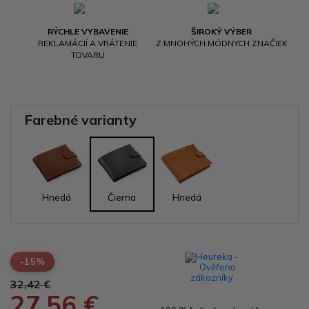
RÝCHLE VYBAVENIE
ŠIROKÝ VÝBER
REKLAMÁCIÍ A VRÁTENIE
Z MNOHÝCH MÓDNYCH ZNAČIEK
TOVARU
Farebné varianty
Hnedá
Čierna
Hnedá
-15%
32,42 €
27,56 €