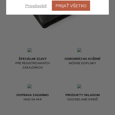
Prispôsobiť
PRIJAŤ VŠETKO
ŠPECIÁLNE ZĽAVY
ODBORNÍCI NA KOŽENÉ
PRE REGISTROVANÝCH
MÓDNE DOPLNKY
ZÁKAZNÍKOV
DOPRAVA ZADARMO
PRODUKTY SKLADOM
NAD 64.44 €
ODOSIELAME IHNEĎ