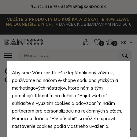
+421 910 754 870
INFO@KANDOO.SK
VLOŽTE 2 PRODUKTY DO KOŠÍKA A ZÍSKAJTE 40% ZĽAVU
NA LACNEJŠIE Z NICH.
+ DARČEK K OBJEDNÁVKAM NAD 60 €
✨
SK
0
0
Čierna pánska kožená peňaženka
Aby sme Vám zaistili ešte lepší nákupný zážitok,
Collin
používame na našom e-shope sadu analytických a
marketingových nástrojov, ktoré nám s tým
pomáhajú. Kliknutím na tlačidlo "Prijať všetko"
súhlasíte s využitím cookies a odovzdaním našim
partnerom pre personalizáciu na reklamných sieťach.
Pomocou tlačidla "Prispôsobiť" si môžete upraviť
nastavenie cookies podľa vlastného uváženia.