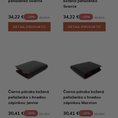
peňaženka Svante
kožená peňaženka
Svante
34,22 €
34,22 €
-15%
-15%
40,26 €
40,26 €
DETAIL PRODUKTU
DETAIL PRODUKTU
Čierna pánska kožená
Čierna pánska kožená
peňaženka s hnedou
peňaženka s hnedou
zápinkou Jennie
zápinkou Marston
30,41 €
30,41 €
-15%
-15%
35,78 €
35,78 €