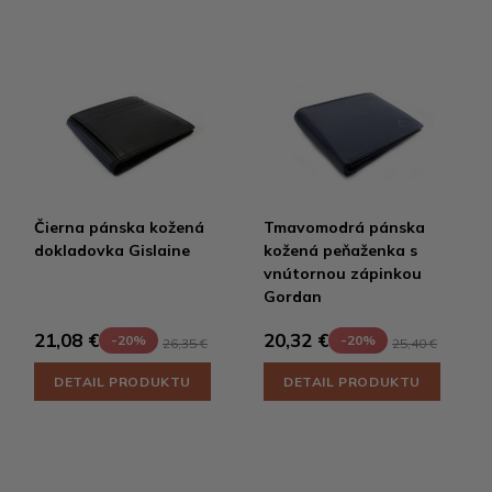
Čierna pánska kožená
Tmavomodrá pánska
dokladovka Gislaine
kožená peňaženka s
vnútornou zápinkou
Gordan
21,08 €
20,32 €
-20%
-20%
26,35 €
25,40 €
DETAIL PRODUKTU
DETAIL PRODUKTU