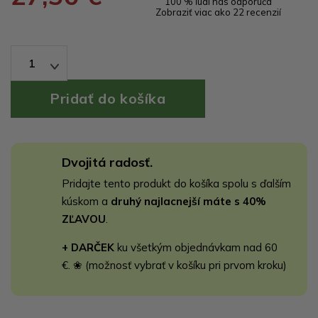
100 % ľudí nás odporúča
Zobraziť viac ako 22 recenzií
1
Dvojitá radosť.
Pridajte tento produkt do košíka spolu s ďalším
kúskom a
druhý najlacnejší máte s 40%
ZĽAVOU
.
+ DARČEK
ku všetkým objednávkam nad 60
€. ❀ (možnosť vybrať v košíku pri prvom kroku)