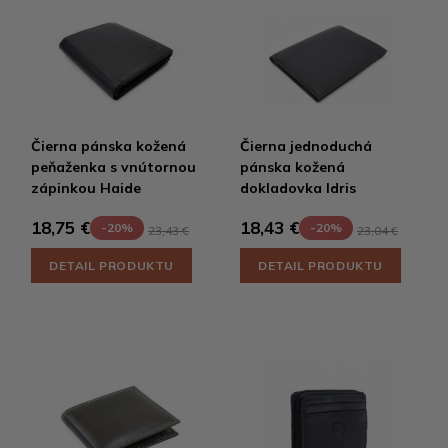
Čierna pánska kožená
Čierna jednoduchá
peňaženka s vnútornou
pánska kožená
zápinkou Haide
dokladovka Idris
18,75 €
18,43 €
-20%
-20%
23,43 €
23,04 €
DETAIL PRODUKTU
DETAIL PRODUKTU