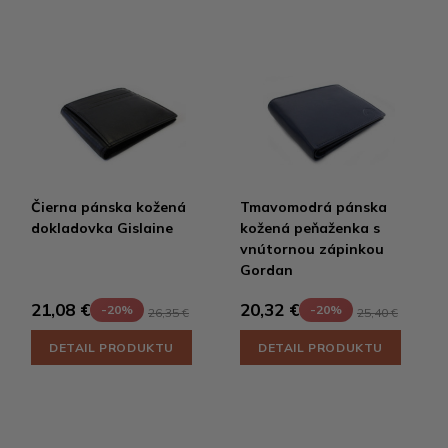
Čierna pánska kožená
Tmavomodrá pánska
dokladovka Gislaine
kožená peňaženka s
vnútornou zápinkou
Gordan
21,08 €
20,32 €
-20%
-20%
26,35 €
25,40 €
DETAIL PRODUKTU
DETAIL PRODUKTU