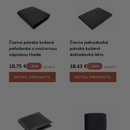
Čierna pánska kožená
Čierna jednoduchá
peňaženka s vnútornou
pánska kožená
zápinkou Haide
dokladovka Idris
18,75 €
18,43 €
-20%
-20%
23,43 €
23,04 €
DETAIL PRODUKTU
DETAIL PRODUKTU