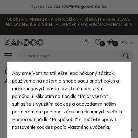
+421 910 754 870
INFO@KANDOO.SK
VLOŽTE 2 PRODUKTY DO KOŠÍKA A ZÍSKAJTE 40% ZĽAVU
NA LACNEJŠIE Z NICH.
+ DARČEK K OBJEDNÁVKAM NAD 60 €
✨
SK
0
0
Čierna pánska kožená peňaženka
Aby sme Vám zaistili ešte lepší nákupný zážitok,
Adamo
používame na našom e-shope sadu analytických a
marketingových nástrojov, ktoré nám s tým
pomáhajú. Kliknutím na tlačidlo "Prijať všetko"
súhlasíte s využitím cookies a odovzdaním našim
partnerom pre personalizáciu na reklamných sieťach.
Pomocou tlačidla "Prispôsobiť" si môžete upraviť
nastavenie cookies podľa vlastného uváženia.