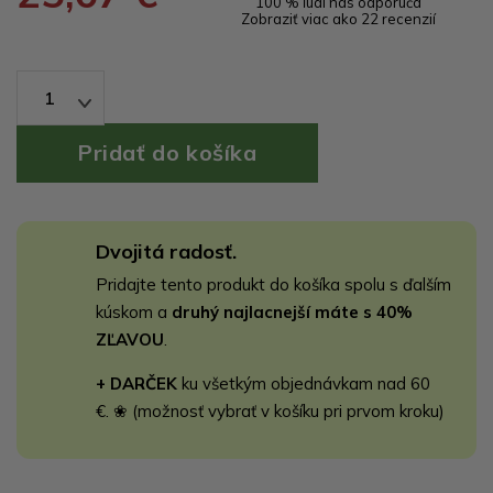
100 % ľudí nás odporúča
Zobraziť viac ako 22 recenzií
1
Dvojitá radosť.
Pridajte tento produkt do košíka spolu s ďalším
kúskom a
druhý najlacnejší máte s 40%
ZĽAVOU
.
+ DARČEK
ku všetkým objednávkam nad 60
€. ❀ (možnosť vybrať v košíku pri prvom kroku)