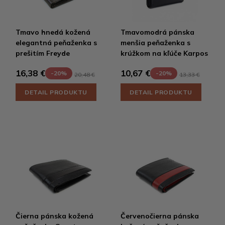
Tmavo hnedá kožená
Tmavomodrá pánska
elegantná peňaženka s
menšia peňaženka s
prešitím Freyde
krúžkom na kľúče Karpos
16,38 €
10,67 €
-20%
-20%
20,48 €
13,33 €
DETAIL PRODUKTU
DETAIL PRODUKTU
Čierna pánska kožená
Červenočierna pánska