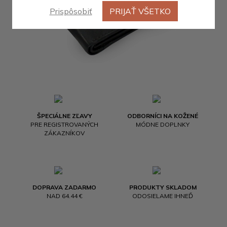
Prispôsobiť
PRIJAŤ VŠETKO
ŠPECIÁLNE ZĽAVY
ODBORNÍCI NA KOŽENÉ
PRE REGISTROVANÝCH
MÓDNE DOPLNKY
ZÁKAZNÍKOV
DOPRAVA ZADARMO
PRODUKTY SKLADOM
NAD 64.44 €
ODOSIELAME IHNEĎ