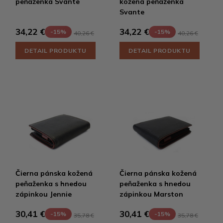
peňaženka Svante
kožená peňaženka
Svante
34,22 €
34,22 €
-15%
-15%
40,26 €
40,26 €
DETAIL PRODUKTU
DETAIL PRODUKTU
Čierna pánska kožená
Čierna pánska kožená
peňaženka s hnedou
peňaženka s hnedou
zápinkou Jennie
zápinkou Marston
30,41 €
30,41 €
-15%
-15%
35,78 €
35,78 €