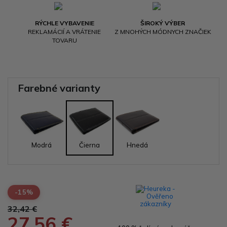
RÝCHLE VYBAVENIE
ŠIROKÝ VÝBER
REKLAMÁCIÍ A VRÁTENIE
Z MNOHÝCH MÓDNYCH ZNAČIEK
TOVARU
Farebné varianty
Modrá
Čierna
Hnedá
-15%
32,42 €
27,56 €