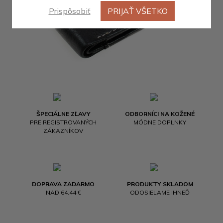
Prispôsobiť
PRIJAŤ VŠETKO
ŠPECIÁLNE ZĽAVY
ODBORNÍCI NA KOŽENÉ
PRE REGISTROVANÝCH
MÓDNE DOPLNKY
ZÁKAZNÍKOV
DOPRAVA ZADARMO
PRODUKTY SKLADOM
NAD 64.44 €
ODOSIELAME IHNEĎ