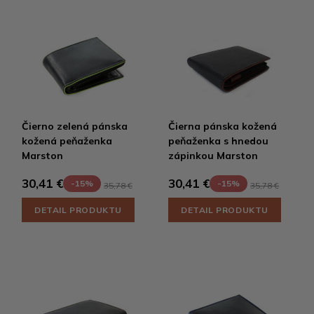
Čierno zelená pánska
Čierna pánska kožená
kožená peňaženka
peňaženka s hnedou
Marston
zápinkou Marston
30,41 €
30,41 €
-15%
-15%
35,78 €
35,78 €
DETAIL PRODUKTU
DETAIL PRODUKTU