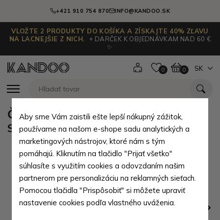
+421 910 754 870
INFO@KANDOO.SK
VLOŽTE 2 PRODUKTY DO KOŠÍKA A ZÍSKAJTE 40% ZĽAVU
NA LACNEJŠIE Z NICH.
+ DARČEK K OBJEDNÁVKAM NAD 60 €
✨
SK
0
0
Čierna kožená pánska peňaženka
Aby sme Vám zaistili ešte lepší nákupný zážitok,
Solveig
používame na našom e-shope sadu analytických a
marketingových nástrojov, ktoré nám s tým
pomáhajú. Kliknutím na tlačidlo "Prijať všetko"
súhlasíte s využitím cookies a odovzdaním našim
partnerom pre personalizáciu na reklamných sieťach.
Pomocou tlačidla "Prispôsobiť" si môžete upraviť
nastavenie cookies podľa vlastného uváženia.