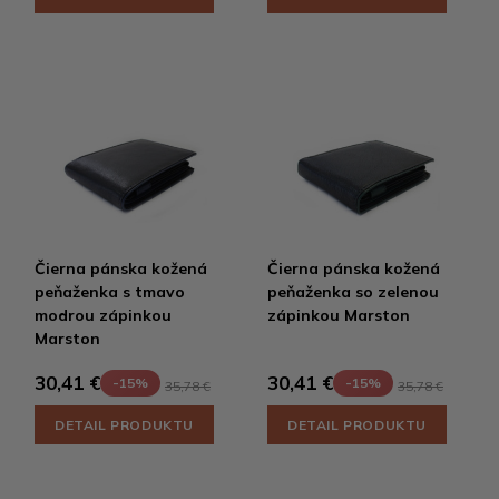
Čierna pánska kožená
Čierna pánska kožená
peňaženka s tmavo
peňaženka so zelenou
modrou zápinkou
zápinkou Marston
Marston
30,41 €
30,41 €
-15%
-15%
35,78 €
35,78 €
DETAIL PRODUKTU
DETAIL PRODUKTU