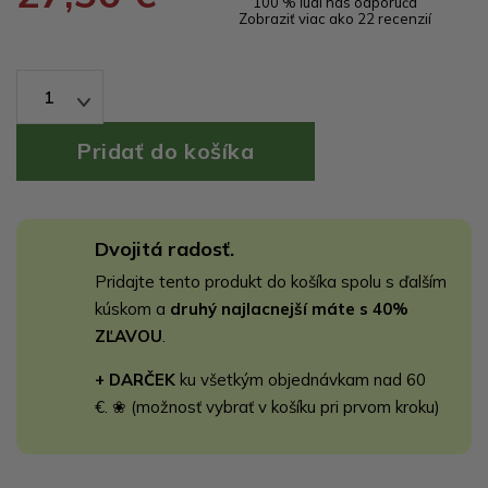
100 % ľudí nás odporúča
Zobraziť viac ako 22 recenzií
1
Dvojitá radosť.
Pridajte tento produkt do košíka spolu s ďalším
kúskom a
druhý najlacnejší máte s 40%
ZĽAVOU
.
+ DARČEK
ku všetkým objednávkam nad 60
€. ❀ (možnosť vybrať v košíku pri prvom kroku)