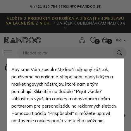
+421 910 754 870
INFO@KANDOO.SK
VLOŽTE 2 PRODUKTY DO KOŠÍKA A ZÍSKAJTE 40% ZĽAVU
NA LACNEJŠIE Z NICH.
+ DARČEK K OBJEDNÁVKAM NAD 60 €
✨
SK
0
0
Černý elegantní vizitkář Maachah
Aby sme Vám zaistili ešte lepší nákupný zážitok,
používame na našom e-shope sadu analytických a
marketingových nástrojov, ktoré nám s tým
pomáhajú. Kliknutím na tlačidlo "Prijať všetko"
súhlasíte s využitím cookies a odovzdaním našim
partnerom pre personalizáciu na reklamných sieťach.
Pomocou tlačidla "Prispôsobiť" si môžete upraviť
nastavenie cookies podľa vlastného uváženia.