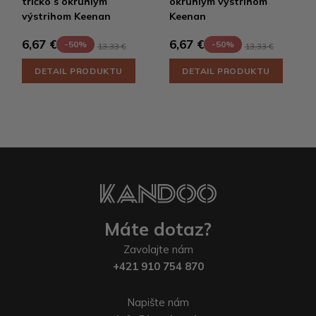
tričko s okrúhlym
okrúhlym výstrihom
výstrihom Keenan
Keenan
6,67 €
6,67 €
-50%
-50%
13,33 €
13,33 €
DETAIL PRODUKTU
DETAIL PRODUKTU
Máte dotaz?
Zavolajte nám
+421 910 754 870
Napište nám