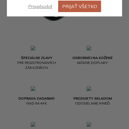
Prispôsobiť
PRIJAŤ VŠETKO
ŠPECIÁLNE ZĽAVY
ODBORNÍCI NA KOŽENÉ
PRE REGISTROVANÝCH
MÓDNE DOPLNKY
ZÁKAZNÍKOV
DOPRAVA ZADARMO
PRODUKTY SKLADOM
NAD 64.44 €
ODOSIELAME IHNEĎ