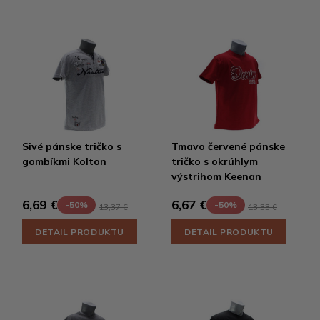
Sivé pánske tričko s
Tmavo červené pánske
gombíkmi Kolton
tričko s okrúhlym
výstrihom Keenan
6,69 €
6,67 €
-50%
-50%
13,37 €
13,33 €
DETAIL PRODUKTU
DETAIL PRODUKTU