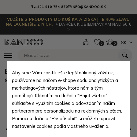
+421 910 754 870
INFO@KANDOO.SK
VLOŽTE 2 PRODUKTY DO KOŠÍKA A ZÍSKAJTE 40% ZĽAVU
NA LACNEJŠIE Z NICH.
+ DARČEK K OBJEDNÁVKAM NAD 60 €
✨
SK
0
0
Bieloružový batôžtek s motívom
Aby sme Vám zaistili ešte lepší nákupný zážitok,
sŕdc Hirano
používame na našom e-shope sadu analytických a
marketingových nástrojov, ktoré nám s tým
pomáhajú. Kliknutím na tlačidlo "Prijať všetko"
súhlasíte s využitím cookies a odovzdaním našim
partnerom pre personalizáciu na reklamných sieťach.
Pomocou tlačidla "Prispôsobiť" si môžete upraviť
nastavenie cookies podľa vlastného uváženia.