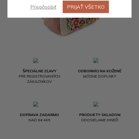
Prispôsobiť
PRIJAŤ VŠETKO
ŠPECIÁLNE ZĽAVY
ODBORNÍCI NA KOŽENÉ
PRE REGISTROVANÝCH
MÓDNE DOPLNKY
ZÁKAZNÍKOV
DOPRAVA ZADARMO
PRODUKTY SKLADOM
NAD 64.44 €
ODOSIELAME IHNEĎ