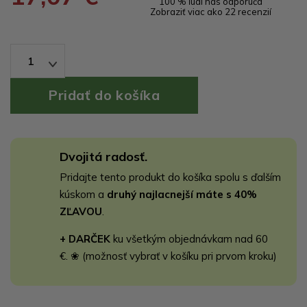
100 % ľudí nás odporúča
Zobraziť viac ako 22 recenzií
1
Dvojitá radosť.
Pridajte tento produkt do košíka spolu s ďalším
kúskom a
druhý najlacnejší máte s 40%
ZĽAVOU
.
+ DARČEK
ku všetkým objednávkam nad 60
€. ❀ (možnosť vybrať v košíku pri prvom kroku)