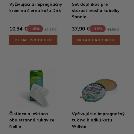
Vyživujúci a impregnačný
Set doplnkov pre
krém na čiernu kožu Dirk
starostlivosť o kabelky
Sannie
10,34 €
37,90 €
-15%
-15%
12,16 €
44,59 €
DETAIL PRODUKTU
DETAIL PRODUKTU
Čistiaca a leštiaca
Vyživujúci a impregnačný
obojstranná rukavice
tuk na hladkú kožu
Nellie
Willem