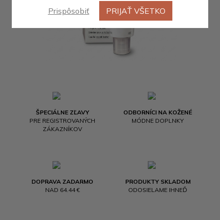
Prispôsobiť
PRIJAŤ VŠETKO
ŠPECIÁLNE ZĽAVY
ODBORNÍCI NA KOŽENÉ
PRE REGISTROVANÝCH
MÓDNE DOPLNKY
ZÁKAZNÍKOV
DOPRAVA ZADARMO
PRODUKTY SKLADOM
NAD 64.44 €
ODOSIELAME IHNEĎ