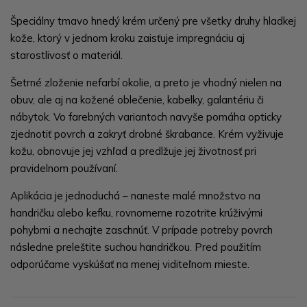
Špeciálny tmavo hnedý krém určený pre všetky druhy hladkej
kože, ktorý v jednom kroku zaisťuje impregnáciu aj
starostlivosť o materiál.
Šetrné zloženie nefarbí okolie, a preto je vhodný nielen na
obuv, ale aj na kožené oblečenie, kabelky, galantériu či
nábytok. Vo farebných variantoch navyše pomáha opticky
zjednotiť povrch a zakryť drobné škrabance. Krém vyživuje
kožu, obnovuje jej vzhľad a predlžuje jej životnosť pri
pravidelnom používaní.
Aplikácia je jednoduchá – naneste malé množstvo na
handričku alebo kefku, rovnomerne rozotrite krúživými
pohybmi a nechajte zaschnúť. V prípade potreby povrch
následne preleštite suchou handričkou. Pred použitím
odporúčame vyskúšať na menej viditeľnom mieste.