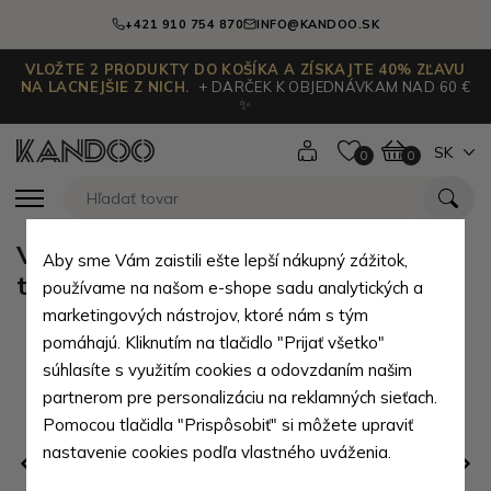
+421 910 754 870
INFO@KANDOO.SK
VLOŽTE 2 PRODUKTY DO KOŠÍKA A ZÍSKAJTE 40% ZĽAVU
NA LACNEJŠIE Z NICH.
+ DARČEK K OBJEDNÁVKAM NAD 60 €
✨
SK
0
0
Vyživujúci a impregnačný krém na
Aby sme Vám zaistili ešte lepší nákupný zážitok,
tmavo hnedú kožu Dirk
používame na našom e-shope sadu analytických a
marketingových nástrojov, ktoré nám s tým
pomáhajú. Kliknutím na tlačidlo "Prijať všetko"
súhlasíte s využitím cookies a odovzdaním našim
partnerom pre personalizáciu na reklamných sieťach.
Pomocou tlačidla "Prispôsobiť" si môžete upraviť
nastavenie cookies podľa vlastného uváženia.