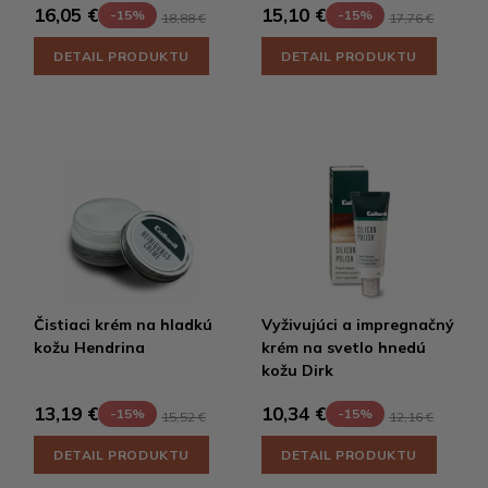
16,05 €
15,10 €
-15%
-15%
18,88 €
17,76 €
DETAIL PRODUKTU
DETAIL PRODUKTU
Čistiaci krém na hladkú
Vyživujúci a impregnačný
kožu Hendrina
krém na svetlo hnedú
kožu Dirk
13,19 €
10,34 €
-15%
-15%
15,52 €
12,16 €
DETAIL PRODUKTU
DETAIL PRODUKTU