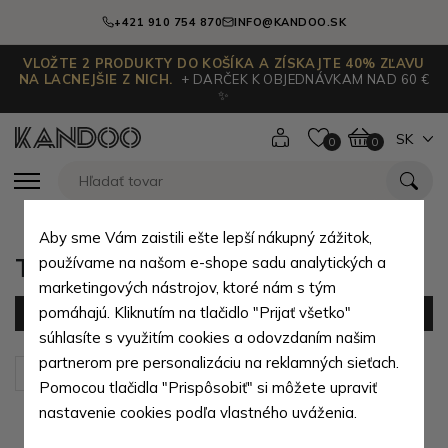
+421 910 754 870
INFO@KANDOO.SK
VLOŽTE 2 PRODUKTY DO KOŠÍKA A ZÍSKAJTE 40% ZĽAVU
NA LACNEJŠIE Z NICH.
+ DARČEK K OBJEDNÁVKAM NAD 60 €
✨
SK
0
0
Aby sme Vám zaistili ešte lepší nákupný zážitok,
Tyrkysové dámske kabelky
používame na našom e-shope sadu analytických a
marketingových nástrojov, ktoré nám s tým
pomáhajú. Kliknutím na tlačidlo "Prijať všetko"
Filter
(1 produktov)
súhlasíte s využitím cookies a odovzdaním našim
partnerom pre personalizáciu na reklamných sieťach.
Zoradiť podľa:
Predvolené
Pomocou tlačidla "Prispôsobiť" si môžete upraviť
nastavenie cookies podľa vlastného uváženia.