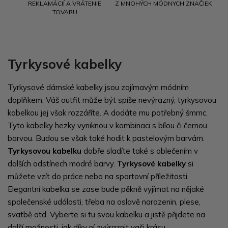
REKLAMÁCIÍ A VRÁTENIE
Z MNOHÝCH MÓDNYCH ZNAČIEK
TOVARU
Tyrkysové kabelky
Tyrkysové dámské kabelky jsou zajímavým módním
doplňkem. Váš outfit může být spíše nevýrazný, tyrkysovou
kabelkou jej však rozzáříte. A dodáte mu potřebný šmrnc.
Tyto kabelky hezky vyniknou v kombinaci s bílou či černou
barvou. Budou se však také hodit k pastelovým barvám.
Tyrkysovou kabelku
dobře sladíte také s oblečením v
dalších odstínech modré barvy.
Tyrkysové kabelky
si
můžete vzít do práce nebo na sportovní příležitosti.
Elegantní kabelka se zase bude pěkně vyjímat na nějaké
společenské události, třeba na oslavě narozenin, plese,
svatbě atd. Vyberte si tu svou kabelku a jistě přijdete na
další možnosti, jak díky ní zvýraznit vaši krásu.