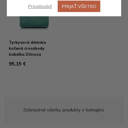
Prispôsobiť
PRIJAŤ VŠETKO
Novinka
Tyrkysová dámska
kožená crossbody
kabelka Dilnoza
95,15 €
Zobrazené všetky produkty v kategórii.