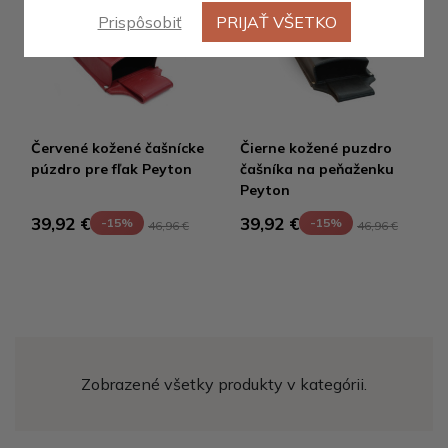
Prispôsobiť
PRIJAŤ VŠETKO
Červené kožené čašnícke
Čierne kožené puzdro
púzdro pre fľak Peyton
čašníka na peňaženku
Peyton
39,92 €
39,92 €
-15%
-15%
46,96 €
46,96 €
Zobrazené všetky produkty v kategórii.