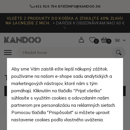
+421 910 754 870
INFO@KANDOO.SK
VLOŽTE 2 PRODUKTY DO KOŠÍKA A ZÍSKAJTE 40% ZĽAVU
NA LACNEJŠIE Z NICH.
+ DARČEK K OBJEDNÁVKAM NAD 60 €
✨
SK
0
0
Aby sme Vám zaistili ešte lepší nákupný zážitok,
Tvrdé pouzdra
používame na našom e-shope sadu analytických a
marketingových nástrojov, ktoré nám s tým
pomáhajú. Kliknutím na tlačidlo "Prijať všetko"
Filter
(2 produktov)
súhlasíte s využitím cookies a odovzdaním našim
partnerom pre personalizáciu na reklamných sieťach.
Zoradiť podľa:
Predvolené
Pomocou tlačidla "Prispôsobiť" si môžete upraviť
nastavenie cookies podľa vlastného uváženia.