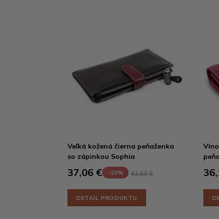
Veľká kožená čierna peňaženka
Víno
so zápinkou Sophia
peňa
37,06 €
36,
-15%
43,60 €
DETAIL PRODUKTU
D