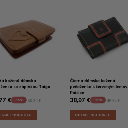
dá kožená dámska
Čierna dámska kožená
ženka so zápinkou Taiga
peňaženka s červeným lemo
Paislee
77 €
38,97 €
-15%
-15%
50,32 €
45,84 €
ETAIL PRODUKTU
DETAIL PRODUKTU