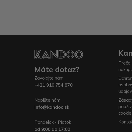
Ka
Prečo 
Máte dotaz?
nakup
Zavolajte nám
Ochra
osobn
+421 910 754 870
údajov
Napište nám
Zásad
použív
info@kandoo.sk
cookie
Konta
Pondelok - Piatok
od 9:00 do 17:00