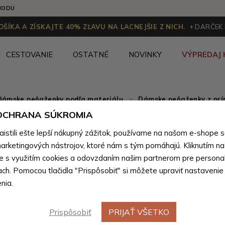
HODU
ŠÍKA A ZÍSKAJTE 40% ZĽAVU NA LACNEJŠIE Z NICH.
+ DARČEK
CESTOVANIE
OSTATNÉ
NOVINKY
VÝPREDAJ 
Dámske peňaženky podľa materiálu
>
Dámske peňaženky z prír
 OCHRANA SÚKROMIA
Tmavomo
stili ešte lepší nákupný zážitok, používame na našom e-shope 
peňaženk
arketingových nástrojov, ktoré nám s tým pomáhajú. Kliknutím na t
te s využitím cookies a odovzdaním našim partnerom pre personal
ach. Pomocou tlačidla "Prispôsobiť" si môžete upraviť nastavenie
Farebné var
nia.
Prispôsobiť
PRIJAŤ VŠETKO