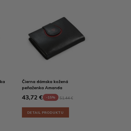
nka
Čierna dámska kožená
peňaženka Amanda
43,72 €
-15%
51,44 €
DETAIL PRODUKTU