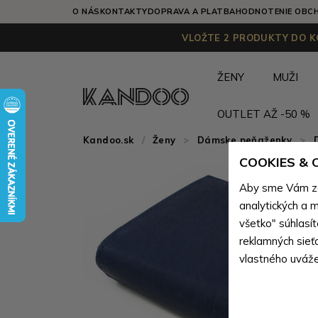
O NÁS
KONTAKTY
DOPRAVA A PLATBA
HODNOTENIE OBC
VLOŽTE 2 PRODUKTY DO KO
ŽENY
MUŽI
OUTLET AŽ -50 %
Kandoo.sk
Ženy
>
Dámske peňaženky
>
COOKIES &
Aby sme Vám zai
analytických a m
všetko" súhlasí
reklamných sieť
vlastného uváže