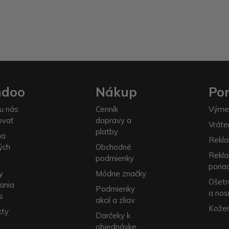
ndoo
Nákup
Po
u nás
Cenník
Výme
ovať
dopravy a
Vráte
platby
na
Rekla
ých
Obchodné
Rekl
podmienky
poria
y
Módne značky
Ošetr
ania
Podmienky
a nos
s
akcií a zliav
Kožen
kty
Darčeky k
objednávke