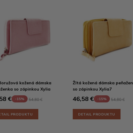
loružová kožená dámska
Žltá kožená dámska peňaže
ženka so zápinkou Xylia
so zápinkou Xylia7
58 €
46,58 €
-15%
-15%
54,80 €
54,80 €
ETAIL PRODUKTU
DETAIL PRODUKTU