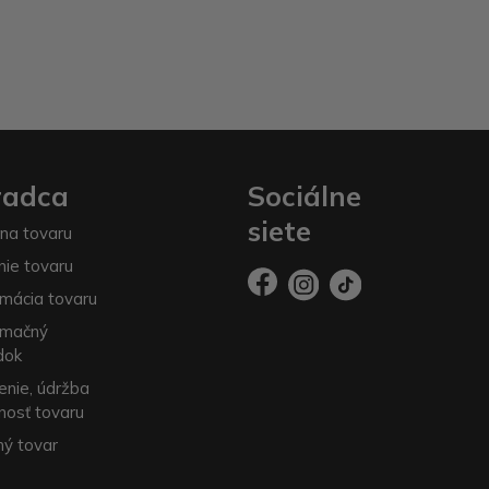
radca
Sociálne
siete
na tovaru
nie tovaru
mácia tovaru
amačný
dok
enie, údržba
nosť tovaru
ý tovar