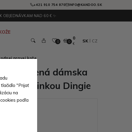
+421 910 754 870
INFO@KANDOO.SK
 K OBJEDNÁVKAM NAD 60 € ✨
KOŽE
0
SK
CZ
0
0
€
odnej pravej kože
drá kožená dámska
sadu
a so zápinkou Dingie
lačidlo "Prijať
izáciu na
 cookies podľa
ianty