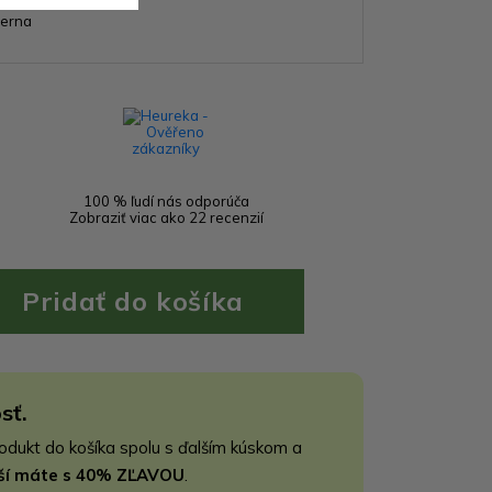
ierna
100 % ľudí nás odporúča
Zobraziť viac ako 22 recenzií
sť.
rodukt do košíka spolu s ďalším kúskom a
jší máte s 40% ZĽAVOU
.