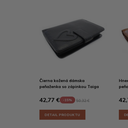
Čierna kožená dámska
Hne
peňaženka so zápinkou Taiga
peňa
42,77 €
42,
-15%
50,32 €
DETAIL PRODUKTU
D