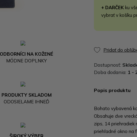
+ DARČEK
ku vš
vybrať v košíku p
Pridať do obľú
ODBORNÍCI NA KOŽENÉ
MÓDNE DOPLNKY
Dostupnosť:
Skla
Doba dodania:
1 - 
Popis produktu
PRODUKTY SKLADOM
ODOSIELAME IHNEĎ
Bohato vybavená ko
Obsahuje dve vrecká
zips, 14 priehradiek 
priehľadné okno na f
ŠIROKÝ VÝBER