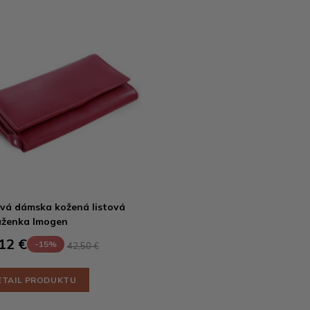
vá dámska kožená listová
ženka Imogen
12 €
-15%
42,50 €
ETAIL PRODUKTU