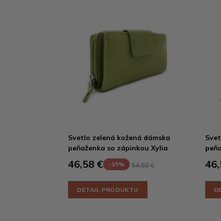
Svetlo zelená kožená dámska
Svet
peňaženka so zápinkou Xylia
peňa
46,58 €
46,
-15%
54,80 €
DETAIL PRODUKTU
D