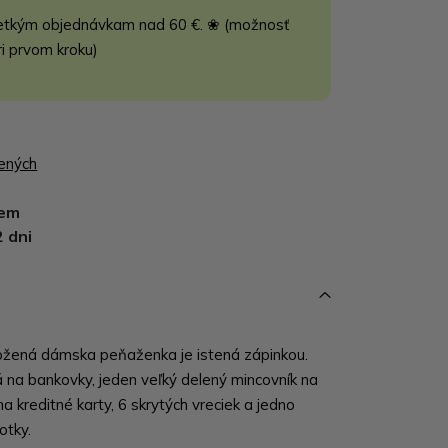
etkým objednávkam nad 60 €. ❀ (možnosť
ri prvom kroku)
bených
dem
2 dni
žená dámska peňaženka je istená zápinkou.
 na bankovky, jeden veľký delený mincovník na
na kreditné karty, 6 skrytých vreciek a jedno
otky.