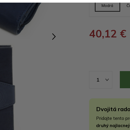
Modrá
Č
40,12 €
1
Dvojitá rado
Pridajte tento p
druhý najlacne