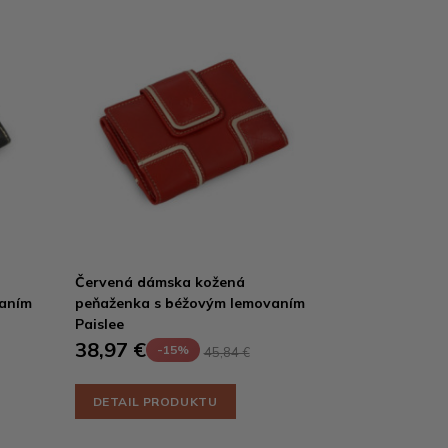
Červená dámska kožená
vaním
peňaženka s béžovým lemovaním
Paislee
38,97 €
-15%
45,84 €
DETAIL PRODUKTU