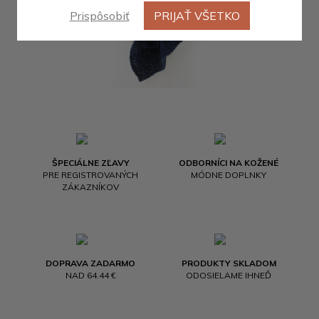
Prispôsobiť
PRIJAŤ VŠETKO
ŠPECIÁLNE ZĽAVY
ODBORNÍCI NA KOŽENÉ
PRE REGISTROVANÝCH
MÓDNE DOPLNKY
ZÁKAZNÍKOV
DOPRAVA ZADARMO
PRODUKTY SKLADOM
NAD 64.44 €
ODOSIELAME IHNEĎ