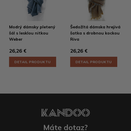
Modrý dámsky pletený
Šedožltá dámska hrejivá
šál s lesklou nitkou
šatka s drobnou kockou
Weber
Riva
26,26 €
26,26 €
DETAIL PRODUKTU
DETAIL PRODUKTU
Máte dotaz?