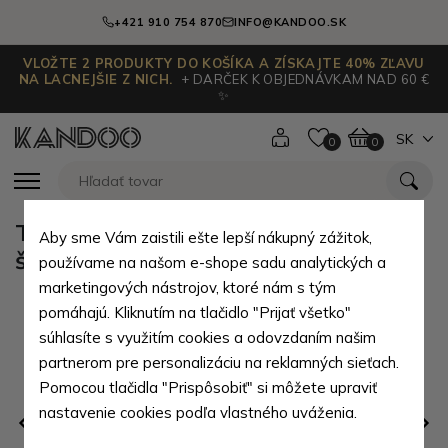
+421 910 754 870
INFO@KANDOO.SK
VLOŽTE 2 PRODUKTY DO KOŠÍKA A ZÍSKAJTE 40% ZĽAVU
NA LACNEJŠIE Z NICH.
+ DARČEK K OBJEDNÁVKAM NAD 60 €
✨
SK
0
0
Tmavomodrá dámska pletená
Aby sme Vám zaistili ešte lepší nákupný zážitok,
šatka Galina
používame na našom e-shope sadu analytických a
marketingových nástrojov, ktoré nám s tým
pomáhajú. Kliknutím na tlačidlo "Prijať všetko"
súhlasíte s využitím cookies a odovzdaním našim
partnerom pre personalizáciu na reklamných sieťach.
Pomocou tlačidla "Prispôsobiť" si môžete upraviť
nastavenie cookies podľa vlastného uváženia.