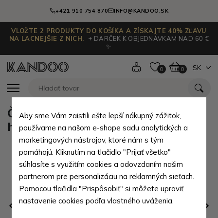
+421 910 754 870
INFO@KANDOO.SK
VLOŽTE 2 PRODUKTY DO KOŠÍKA A ZÍSKAJTE 40% ZĽAVU
NA LACNEJŠIE Z NICH.
+ DARČEK K OBJEDNÁVKAM NAD 60 €
✨
SK
0
0
Červenomodrá dámska elegantná
Aby sme Vám zaistili ešte lepší nákupný zážitok,
hodvábna šatka Caroline
používame na našom e-shope sadu analytických a
marketingových nástrojov, ktoré nám s tým
pomáhajú. Kliknutím na tlačidlo "Prijať všetko"
súhlasíte s využitím cookies a odovzdaním našim
partnerom pre personalizáciu na reklamných sieťach.
Pomocou tlačidla "Prispôsobiť" si môžete upraviť
nastavenie cookies podľa vlastného uváženia.