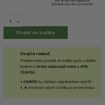
100 % ľudí nás odporúča
Zobraziť viac ako 22 recenzií
1
Dvojitá radosť.
Pridajte tento produkt do košíka spolu s ďalším
kúskom a
druhý najlacnejší máte s 40%
ZĽAVOU
.
+ DARČEK
ku všetkým objednávkam nad 60
€. ❀ (možnosť vybrať v košíku pri prvom kroku)