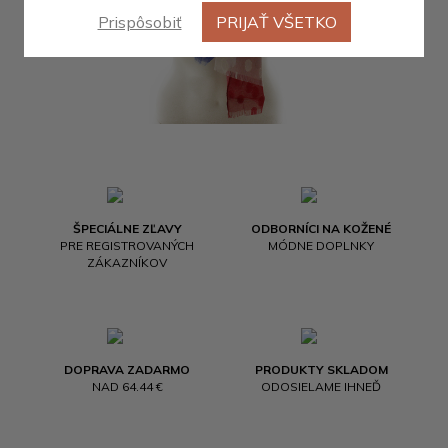
Prispôsobiť
PRIJAŤ VŠETKO
ŠPECIÁLNE ZĽAVY
ODBORNÍCI NA KOŽENÉ
PRE REGISTROVANÝCH
MÓDNE DOPLNKY
ZÁKAZNÍKOV
DOPRAVA ZADARMO
PRODUKTY SKLADOM
NAD 64.44 €
ODOSIELAME IHNEĎ