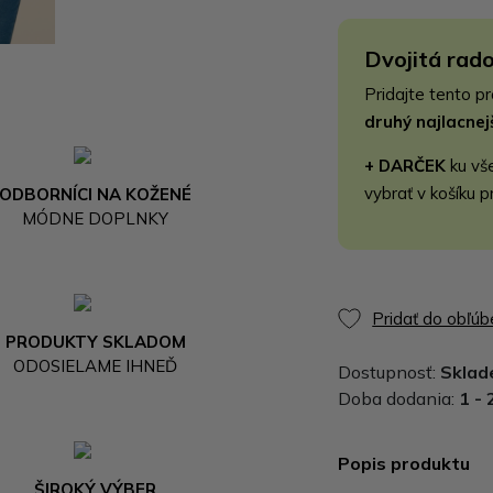
Dvojitá rado
Pridajte tento p
druhý najlacne
+ DARČEK
ku vš
vybrať v košíku p
ODBORNÍCI NA KOŽENÉ
MÓDNE DOPLNKY
Pridať do obľú
PRODUKTY SKLADOM
ODOSIELAME IHNEĎ
Dostupnosť:
Skla
Doba dodania:
1 - 
Popis produktu
ŠIROKÝ VÝBER