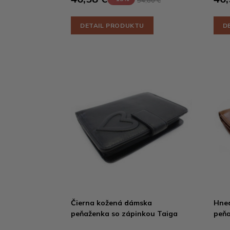
54,80 €
DETAIL PRODUKTU
D
Čierna kožená dámska
Hne
peňaženka so zápinkou Taiga
peňa