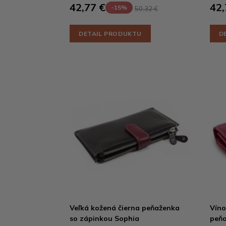
42,77 €
42,
-15%
50,32 €
DETAIL PRODUKTU
D
Veľká kožená čierna peňaženka
Víno
so zápinkou Sophia
peňa