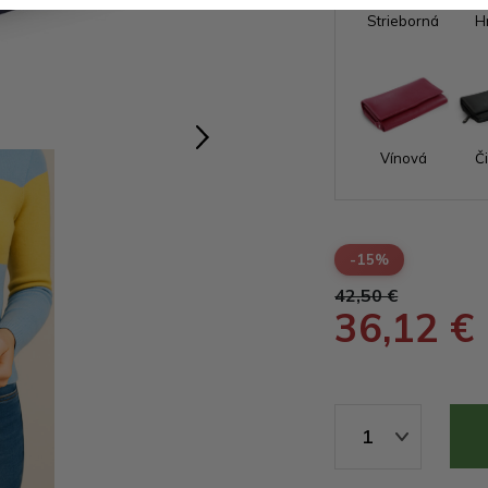
Strieborná
H
Vínová
Č
-15%
42,50 €
36,12 €
1