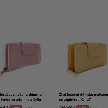
loružová kožená dámska
Žltá kožená dámska peňaže
ženka so zápinkou Xylia
so zápinkou Xylia7
58 €
46,58 €
-15%
-15%