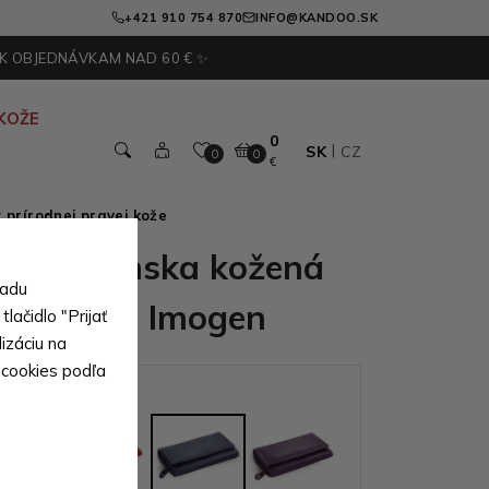
+421 910 754 870
INFO@KANDOO.SK
 K OBJEDNÁVKAM NAD 60 € ✨
KOŽE
0
SK
CZ
0
0
€
 prírodnej pravej kože
drá dámska kožená
sadu
peňaženka Imogen
lačidlo "Prijať
izáciu na
 cookies podľa
ianty