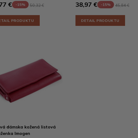
77 €
38,97 €
-15%
-15%
50,32 €
45,84 €
ETAIL PRODUKTU
DETAIL PRODUKTU
vá dámska kožená listová
ženka Imogen