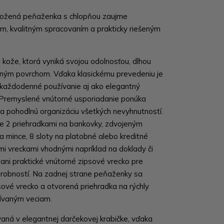
ožená peňaženka s chlopňou zaujme
, kvalitným spracovaním a prakticky riešeným
 kože, ktorá vyniká svojou odolnosťou, dlhou
mným povrchom. Vďaka klasickému prevedeniu je
 každodenné používanie aj ako elegantný
 Premyslené vnútorné usporiadanie ponúka
na pohodlnú organizáciu všetkých nevyhnutností.
e 2 priehradkami na bankovky, zdvojeným
 mince, 8 sloty na platobné alebo kreditné
mi vreckami vhodnými napríklad na doklady či
ani praktické vnútorné zipsové vrecko pre
robností. Na zadnej strane peňaženky sa
sové vrecko a otvorená priehradka na rýchly
žívaným veciam.
ná v elegantnej darčekovej krabičke, vďaka