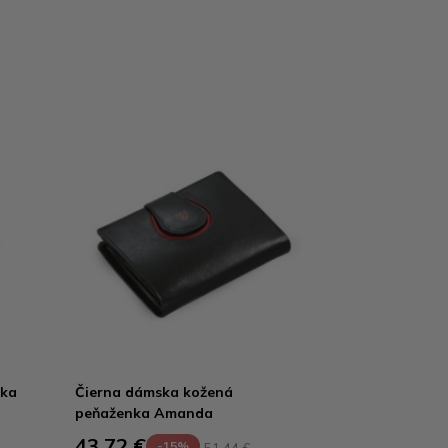
nka
Čierna dámska kožená
peňaženka Amanda
43,72 €
-15%