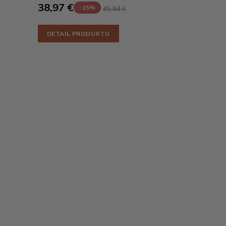
38,97 €
-15%
45,84 €
DETAIL PRODUKTU