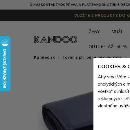
O NÁS
KONTAKTY
DOPRAVA A PLATBA
HODNOTENIE OBC
VLOŽTE 2 PRODUKTY DO KO
ŽENY
MUŽI
OUTLET AŽ -50 %
Kandoo.sk
Tovar z prírodnej pravej kože
>
COOKIES &
Aby sme Vám zai
analytických a m
všetko" súhlasí
reklamných sieť
vlastného uváže