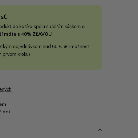
sť.
rodukt do košíka spolu s ďalším kúskom a
jší máte s 40% ZĽAVOU
.
etkým objednávkam nad 60 €. ❀ (možnosť
ri prvom kroku)
bených
dem
2 dni