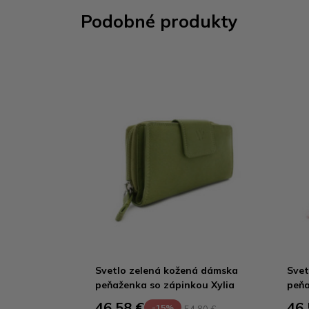
Podobné produkty
Svetlo zelená kožená dámska
Svet
peňaženka so zápinkou Xylia
peňa
46,58 €
46,
-15%