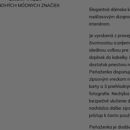
NOHÝCH MÓDNYCH ZNAČIEK
Elegantná dámska k
nadčasovým dizajnom
interiérom.
Je vyrobená z pravej
životnosťou a príje
ideálnou voľbou pre
doplnok do kabelky.
dostatok priestoru 
Peňaženka disponuj
zipsovým vreckom na
karty a 3 priehľadný
fotografie. Nechýba 
bezpečné uloženie d
nachádza ďalšie zip
prístup k často pou
Peňaženka je dodáva