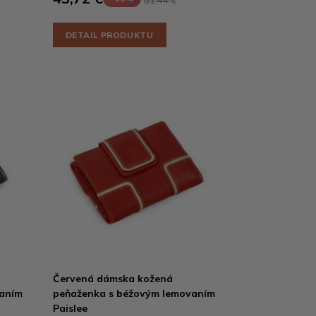
51,44 €
DETAIL PRODUKTU
Červená dámska kožená
vaním
peňaženka s béžovým lemovaním
Paislee