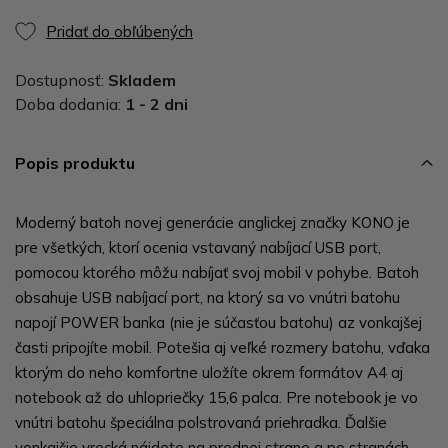
Pridať do obľúbených
Dostupnosť:
Skladem
Doba dodania:
1 - 2 dni
Popis produktu
Moderný batoh novej generácie anglickej značky KONO je
pre všetkých, ktorí ocenia vstavaný nabíjací USB port,
pomocou ktorého môžu nabíjať svoj mobil v pohybe. Batoh
obsahuje USB nabíjací port, na ktorý sa vo vnútri batohu
napojí POWER banka (nie je súčasťou batohu) az vonkajšej
časti pripojíte mobil. Potešia aj veľké rozmery batohu, vďaka
ktorým do neho komfortne uložíte okrem formátov A4 aj
notebook až do uhlopriečky 15,6 palca. Pre notebook je vo
vnútri batohu špeciálna polstrovaná priehradka. Ďalšie
vonkajšie vrecká nájdete na prednej strane a po stranách.