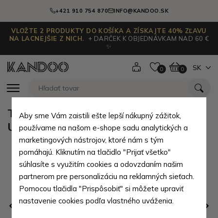
+421 910 754 870
INFO@KANDOO.SK
VLOŽTE 2 PRODUKTY DO KOŠÍKA A ZÍSKAJTE 40% ZĽAVU
NA LACNEJŠIE Z NICH.
+ DARČEK K OBJEDNÁVKAM NAD 60 €
✨
SK
0
0
Tmavo modrý moderný batoh s
Aby sme Vám zaistili ešte lepší nákupný zážitok,
USB portom Acxa
používame na našom e-shope sadu analytických a
marketingových nástrojov, ktoré nám s tým
pomáhajú. Kliknutím na tlačidlo "Prijať všetko"
súhlasíte s využitím cookies a odovzdaním našim
partnerom pre personalizáciu na reklamných sieťach.
Pomocou tlačidla "Prispôsobiť" si môžete upraviť
nastavenie cookies podľa vlastného uváženia.