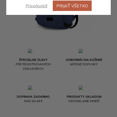
Prispôsobiť
PRIJAŤ VŠETKO
ŠPECIÁLNE ZĽAVY
ODBORNÍCI NA KOŽENÉ
PRE REGISTROVANÝCH
MÓDNE DOPLNKY
ZÁKAZNÍKOV
DOPRAVA ZADARMO
PRODUKTY SKLADOM
NAD 64.44 €
ODOSIELAME IHNEĎ