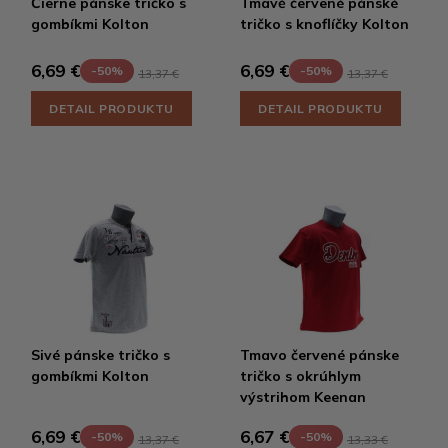
Čierne pánske tričko s
Tmavě červené pánské
gombíkmi Kolton
tričko s knoflíčky Kolton
6,69 €
6,69 €
-50%
-50%
13,37 €
13,37 €
DETAIL PRODUKTU
DETAIL PRODUKTU
Sivé pánske tričko s
Tmavo červené pánske
gombíkmi Kolton
tričko s okrúhlym
výstrihom Keenan
6,69 €
6,67 €
-50%
-50%
13,37 €
13,33 €