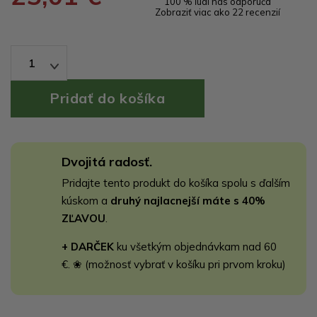
100 % ľudí nás odporúča
Zobraziť viac ako 22 recenzií
1
Dvojitá radosť.
Pridajte tento produkt do košíka spolu s ďalším
kúskom a
druhý najlacnejší máte s 40%
ZĽAVOU
.
+ DARČEK
ku všetkým objednávkam nad 60
€. ❀ (možnosť vybrať v košíku pri prvom kroku)