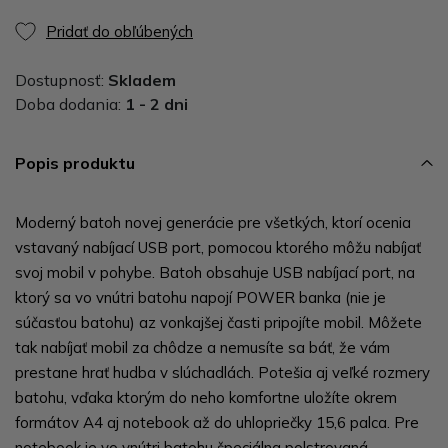
Pridať do obľúbených
Dostupnosť:
Skladem
Doba dodania:
1 - 2 dni
Popis produktu
Moderný batoh novej generácie pre všetkých, ktorí ocenia
vstavaný nabíjací USB port, pomocou ktorého môžu nabíjať
svoj mobil v pohybe. Batoh obsahuje USB nabíjací port, na
ktorý sa vo vnútri batohu napojí POWER banka (nie je
súčasťou batohu) az vonkajšej časti pripojíte mobil. Môžete
tak nabíjať mobil za chôdze a nemusíte sa báť, že vám
prestane hrať hudba v slúchadlách. Potešia aj veľké rozmery
batohu, vďaka ktorým do neho komfortne uložíte okrem
formátov A4 aj notebook až do uhlopriečky 15,6 palca. Pre
notebook je vo vnútri batohu špeciálna polstrovaná