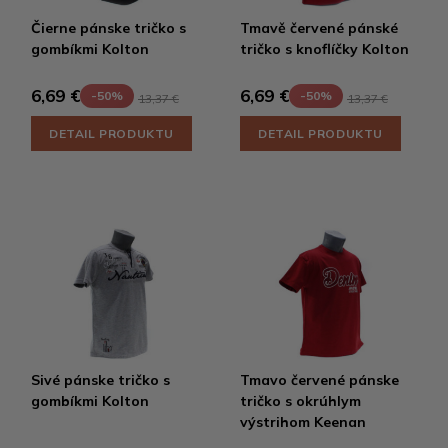
Čierne pánske tričko s
Tmavě červené pánské
gombíkmi Kolton
tričko s knoflíčky Kolton
6,69 €
6,69 €
-50%
-50%
13,37 €
13,37 €
DETAIL PRODUKTU
DETAIL PRODUKTU
Sivé pánske tričko s
Tmavo červené pánske
gombíkmi Kolton
tričko s okrúhlym
výstrihom Keenan