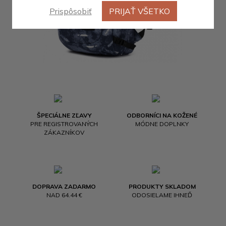
Prispôsobiť
PRIJAŤ VŠETKO
ŠPECIÁLNE ZĽAVY
ODBORNÍCI NA KOŽENÉ
PRE REGISTROVANÝCH
MÓDNE DOPLNKY
ZÁKAZNÍKOV
DOPRAVA ZADARMO
PRODUKTY SKLADOM
NAD 64.44 €
ODOSIELAME IHNEĎ