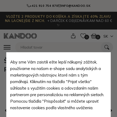
+421 910 754 870
INFO@KANDOO.SK
VLOŽTE 2 PRODUKTY DO KOŠÍKA A ZÍSKAJTE 40% ZĽAVU
NA LACNEJŠIE Z NICH.
+ DARČEK K OBJEDNÁVKAM NAD 60 €
✨
SK
0
0
Šedomodrý moderný batoh s USB
Aby sme Vám zaistili ešte lepší nákupný zážitok,
portom Acxa
používame na našom e-shope sadu analytických a
marketingových nástrojov, ktoré nám s tým
pomáhajú. Kliknutím na tlačidlo "Prijať všetko"
súhlasíte s využitím cookies a odovzdaním našim
partnerom pre personalizáciu na reklamných sieťach.
Pomocou tlačidla "Prispôsobiť" si môžete upraviť
nastavenie cookies podľa vlastného uváženia.