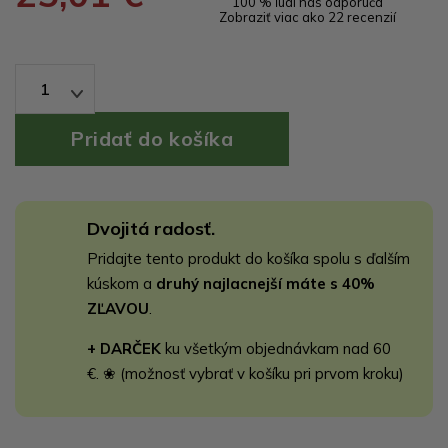
100 % ľudí nás odporúča
Zobraziť viac ako 22 recenzií
1
Dvojitá radosť.
Pridajte tento produkt do košíka spolu s ďalším
kúskom a
druhý najlacnejší máte s 40%
ZĽAVOU
.
+ DARČEK
ku všetkým objednávkam nad 60
€. ❀ (možnosť vybrať v košíku pri prvom kroku)