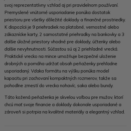
svoj reprezentatívny vzhľad aj pri pravidelnom používaní.
Premyslené vnútorné usporiadanie ponúka dostatok
priestoru pre všetky dôležité doklady a finančné prostriedky.
K dispozícii je 9 priehradiek na platobné, vernostné alebo
zákaznícke karty, 2 samostatné priehradky na bankovky a 3
ďalšie úložné priestory vhodné pre doklady, účtenky alebo
ďalšie nevyhnutnosti. Súčasťou sú aj 2 priehľadné vrecká.
Praktické vrecko na mince umožňuje bezpečné uloženie
drobných a pomáha udržať obsah peňaženky prehľadne
usporiadaný. Vďaka formátu na výšku ponúka model
kapacitu pri zachovaní kompaktných rozmerov, takže sa
pohodlne zmestí do vrecka nohavíc, saka alebo bundy.
Táto kožená peňaženka je skvelou voľbou pre mužov, ktorí
chcú mať svoje financie a doklady dokonale usporiadané a
zároveň si potrpia na kvalitné materiály a elegantný vzhľad.