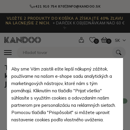
+421 910 754 870
INFO@KANDOO.SK
VLOŽTE 2 PRODUKTY DO KOŠÍKA A ZÍSKAJTE 40% ZĽAVU
NA LACNEJŠIE Z NICH.
+ DARČEK K OBJEDNÁVKAM NAD 60 €
✨
SK
0
0
Tmavo hnedá pánska klasická
Aby sme Vám zaistili ešte lepší nákupný zážitok,
kožená peňaženka so zápinkou
používame na našom e-shope sadu analytických a
Johan
marketingových nástrojov, ktoré nám s tým
pomáhajú. Kliknutím na tlačidlo "Prijať všetko"
súhlasíte s využitím cookies a odovzdaním našim
Novinka
partnerom pre personalizáciu na reklamných sieťach.
Pomocou tlačidla "Prispôsobiť" si môžete upraviť
nastavenie cookies podľa vlastného uváženia.