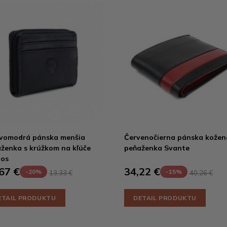
vomodrá pánska menšia
Červenočierna pánska kožen
ženka s krúžkom na kľúče
peňaženka Svante
pos
67 €
34,22 €
-20%
-15%
13,33 €
40,26 €
ETAIL PRODUKTU
DETAIL PRODUKTU