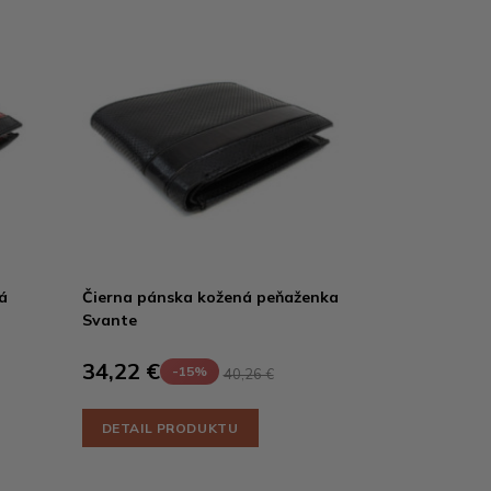
á
Čierna pánska kožená peňaženka
Svante
34,22 €
-15%
40,26 €
DETAIL PRODUKTU