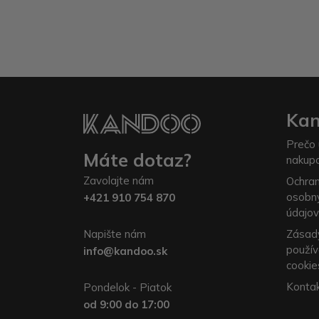
Ka
Prečo 
Máte dotaz?
nakup
Zavolajte nám
Ochra
osobn
+421 910 754 870
údajov
Napište nám
Zásad
použív
info@kandoo.sk
cookie
Konta
Pondelok - Piatok
od 9:00 do 17:00