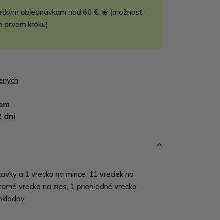
etkým objednávkam nad 60 €. ❀ (možnosť
ri prvom kroku)
bených
dem
2 dni
ovky a 1 vrecko na mince, 11 vreciek na
útorné vrecko na zips, 1 priehľadné vrecko
okladov.