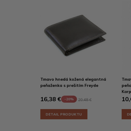
Tmavo hnedá kožená elegantná
Tma
peňaženka s prešitím Freyde
peňa
Kar
16,38 €
10,
-20%
20,48 €
DETAIL PRODUKTU
D