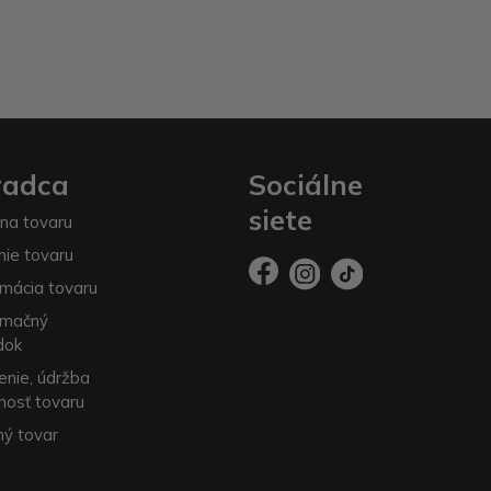
radca
Sociálne
siete
na tovaru
nie tovaru
mácia tovaru
amačný
dok
enie, údržba
nosť tovaru
ý tovar