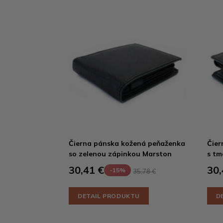
Čierna pánska kožená peňaženka
Čier
so zelenou zápinkou Marston
s tm
30,41 €
30,
-15%
35,78 €
DETAIL PRODUKTU
D