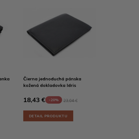
enka
Čierna jednoduchá pánska
kožená dokladovka Idris
18,43 €
-20%
23,04 €
DETAIL PRODUKTU