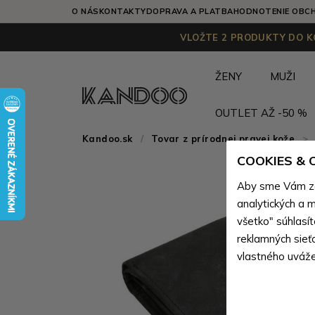
O NÁS
KONTAKTY
DOPRAVA A PLATBA
HODNOTENIE OBC
VLOŽTE 2 PRODUKTY DO KO
ŽENY
MUŽI
OUTLET AŽ -50 %
Kandoo.sk
Tovar z prírodnej pravej kože
>
COOKIES &
Aby sme Vám zai
analytických a m
všetko" súhlasí
reklamných sieť
vlastného uváže