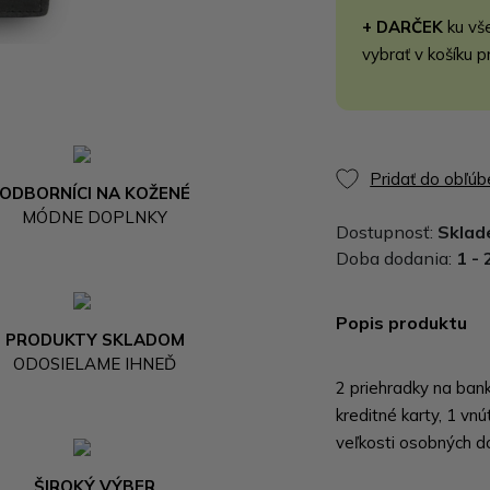
+ DARČEK
ku vš
vybrať v košíku p
Pridať do obľú
ODBORNÍCI NA KOŽENÉ
MÓDNE DOPLNKY
Dostupnosť:
Skla
Doba dodania:
1 - 
Popis produktu
PRODUKTY SKLADOM
ODOSIELAME IHNEĎ
2 priehradky na bank
kreditné karty, 1 vn
veľkosti osobných d
ŠIROKÝ VÝBER