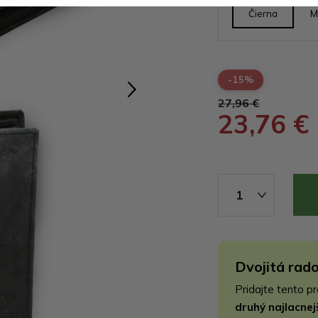
Čierna
M
-15%
27,96 €
23,76 €
1
Dvojitá rado
Pridajte tento p
druhý najlacne