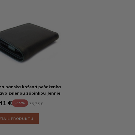
na pánska kožená peňaženka
avo zelenou zápinkou Jennie
41 €
-15%
35,78 €
ETAIL PRODUKTU