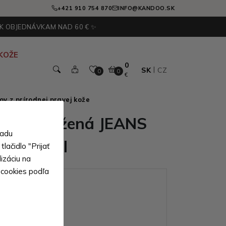
+421 910 754 870
INFO@KANDOO.SK
 K OBJEDNÁVKAM NAD 60 € ✨
KOŽE
0
SK
CZ
0
0
€
v z prírodnej pravej kože
ánska kožená JEANS
sadu
a Raffael
lačidlo "Prijať
izáciu na
 cookies podľa
ianty