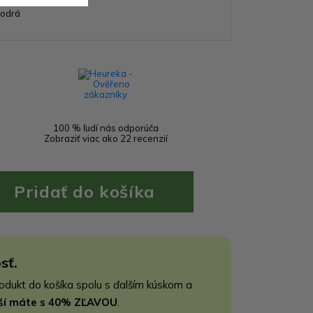
odrá
100 % ľudí nás odporúča
Zobraziť viac ako 22 recenzií
sť.
rodukt do košíka spolu s ďalším kúskom a
jší máte s 40% ZĽAVOU
.