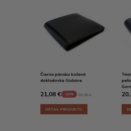
Čierna pánska kožená
Tma
dokladovka Gislaine
peňa
Gor
21,08 €
20,
-20%
26,35 €
DETAIL PRODUKTU
D