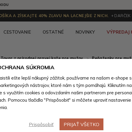
HODU
ŠÍKA A ZÍSKAJTE 40% ZĽAVU NA LACNEJŠIE Z NICH.
+ DARČEK
CESTOVANIE
OSTATNÉ
NOVINKY
VÝPREDAJ 
Tovar z prírodnej pravej kože pre mužov
>
Peňaženky pre mužo
 OCHRANA SÚKROMIA
Čierna p
stili ešte lepší nákupný zážitok, používame na našom e-shope 
peňaženk
arketingových nástrojov, ktoré nám s tým pomáhajú. Kliknutím na t
te s využitím cookies a odovzdaním našim partnerom pre personal
ach. Pomocou tlačidla "Prispôsobiť" si môžete upraviť nastavenie
Farebné var
nia.
Prispôsobiť
PRIJAŤ VŠETKO