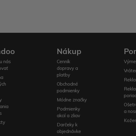
ndoo
Nákup
Po
u nás
Cenník
Výme
ovať
dopravy a
Vráte
platby
na
Rekla
ých
Obchodné
Rekl
podmienky
poria
y
Módne značky
Ošetr
ania
Podmienky
a nos
s
akcií a zliav
Kožen
kty
Darčeky k
objednávke