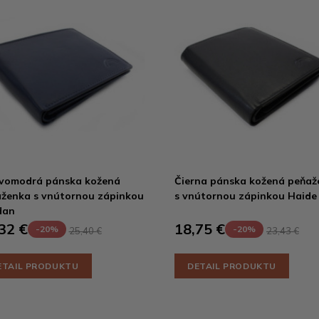
vomodrá pánska kožená
Čierna pánska kožená peňaž
ženka s vnútornou zápinkou
s vnútornou zápinkou Haide
dan
32 €
18,75 €
-20%
-20%
25,40 €
23,43 €
ETAIL PRODUKTU
DETAIL PRODUKTU