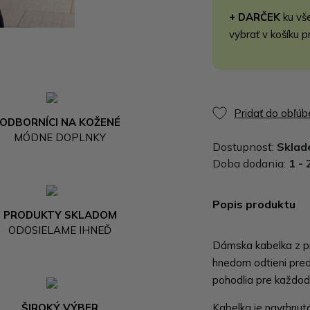
+ DARČEK
ku vš
vybrať v košíku p
Pridať do obľú
ODBORNÍCI NA KOŽENÉ
MÓDNE DOPLNKY
Dostupnosť:
Skla
Doba dodania:
1 - 
Popis produktu
PRODUKTY SKLADOM
ODOSIELAME IHNEĎ
Dámska kabelka z p
hnedom odtieni preds
pohodlia pre každod
ŠIROKÝ VÝBER
Kabelka je navrhnut