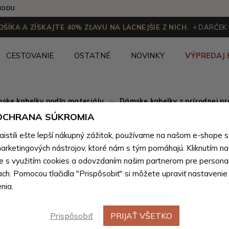
HODU
ŠÍKA A ZÍSKAJTE 40% ZĽAVU NA LACNEJŠIE Z NICH.
+ DARČEK
CESTOVANIE
OSTATNÉ
NOVINKY
VÝPREDAJ 
ske kabelky podľa materiálu
>
Dámske kabelky z prírodnej pr
 OCHRANA SÚKROMIA
Tmavo h
stili ešte lepší nákupný zážitok, používame na našom e-shope 
crossbod
arketingových nástrojov, ktoré nám s tým pomáhajú. Kliknutím na t
te s využitím cookies a odovzdaním našim partnerom pre personal
ach. Pomocou tlačidla "Prispôsobiť" si môžete upraviť nastavenie
Farebné var
nia.
Prispôsobiť
PRIJAŤ VŠETKO