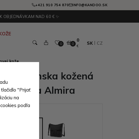
+421 910 754 870
INFO@KANDOO.SK
 K OBJEDNÁVKAM NAD 60 € ✨
KOŽE
0
SK
CZ
0
0
€
avej kože
nedá dámska kožená
sadu
y kabelka Almira
lačidlo "Prijať
izáciu na
 cookies podľa
ianty