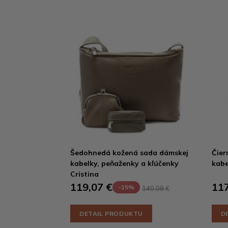
Šedohnedá kožená sada dámskej
Čier
kabelky, peňaženky a kľúčenky
kabe
Cristina
119,07 €
117
-15%
140,08 €
DETAIL PRODUKTU
D