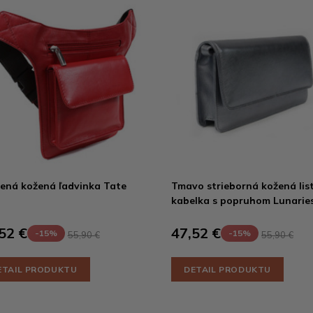
ená kožená ľadvinka Tate
Tmavo strieborná kožená lis
kabelka s popruhom Lunarie
52 €
47,52 €
-15%
-15%
55,90 €
55,90 €
ETAIL PRODUKTU
DETAIL PRODUKTU