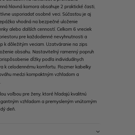
anná hlavná komora obsahuje 2 praktické časti,
ívne usporiadať osobné veci. Súčasťou je aj
repážka vhodná na bezpečné uloženie
ky alebo ďalších cenností. Celkom 6 vreciek
priestoru pre každodenné nevyhnutnosti a
tup k dôležitým veciam. Uzatváranie na zips
loženie obsahu. Nastaviteľný ramenný popruh
rispôsobenie dĺžky podľa individuálnych
ieva k celodennému komfortu. Rozmer kabelky
nováhu medzi kompaktným vzhľadom a
.
ou voľbou pre ženy, ktoré hľadajú kvalitnú
legantným vzhľadom a premysleným vnútorným
ždý deň.