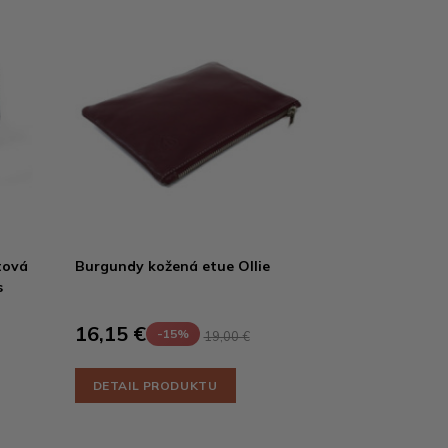
tová
Burgundy kožená etue Ollie
s
16,15 €
-15%
19,00 €
DETAIL PRODUKTU