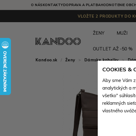
O NÁS
KONTAKTY
DOPRAVA A PLATBA
HODNOTENIE OBC
VLOŽTE 2 PRODUKTY DO KO
ŽENY
MUŽI
OUTLET AŽ -50 %
Kandoo.sk
Ženy
>
Dámske kabelky
>
Dám
COOKIES &
Aby sme Vám zai
analytických a m
všetko" súhlasí
reklamných sieť
vlastného uváže