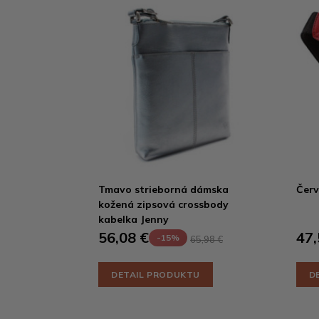
Tmavo strieborná dámska
Červ
kožená zipsová crossbody
kabelka Jenny
56,08 €
47,
-15%
65,98 €
DETAIL PRODUKTU
D