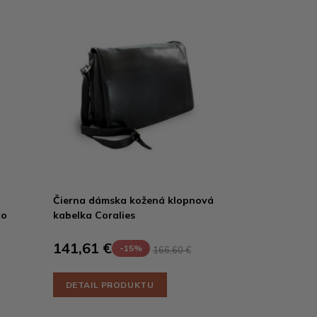
Čierna dámska kožená klopnová
no
kabelka Coralies
141,61 €
-15%
166,60 €
DETAIL PRODUKTU