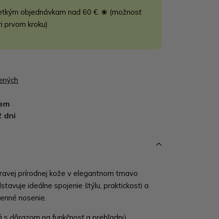
etkým objednávkam nad 60 €. ❀ (možnosť
ri prvom kroku)
bených
dem
2 dni
ravej prírodnej kože v elegantnom tmavo
tavuje ideálne spojenie štýlu, praktickosti a
enné nosenie.
á s dôrazom na funkčnosť a prehľadnú