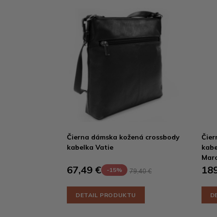
Čierna dámska kožená crossbody
Čier
kabelka Vatie
kabe
Mar
67,49 €
189
-15%
79,40 €
DETAIL PRODUKTU
D