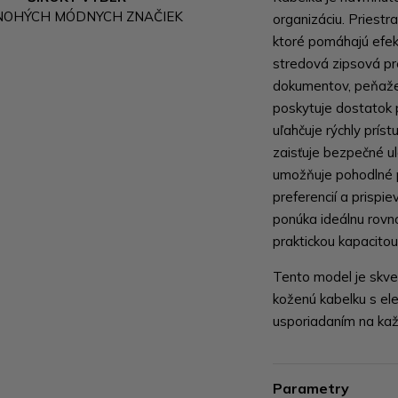
NOHÝCH MÓDNYCH ZNAČIEK
organizáciu. Priestr
ktoré pomáhajú efekt
stredová zipsová p
dokumentov, peňažen
poskytuje dostatok 
uľahčuje rýchly prís
zaisťuje bezpečné u
umožňuje pohodlné p
preferencií a prisp
ponúka ideálnu rov
praktickou kapacitou
Tento model je skvel
koženú kabelku s e
usporiadaním na ka
Parametry