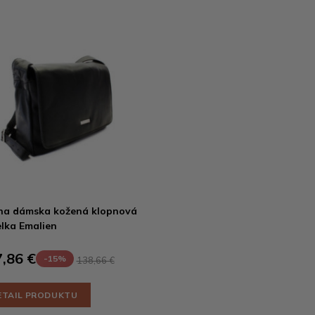
na dámska kožená klopnová
lka Emalien
,86 €
-15%
138,66 €
ETAIL PRODUKTU