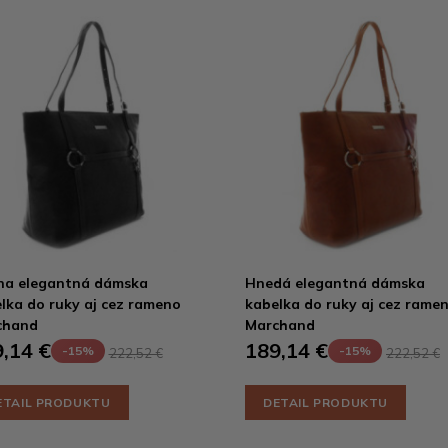
na elegantná dámska
Hnedá elegantná dámska
lka do ruky aj cez rameno
kabelka do ruky aj cez rame
chand
Marchand
,14 €
189,14 €
-15%
-15%
222,52 €
222,52 €
ETAIL PRODUKTU
DETAIL PRODUKTU