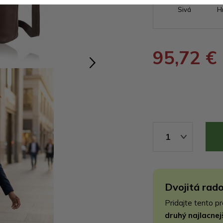
Sivá
H
95,72 €
1
Dvojitá rado
Pridajte tento p
druhý najlacne