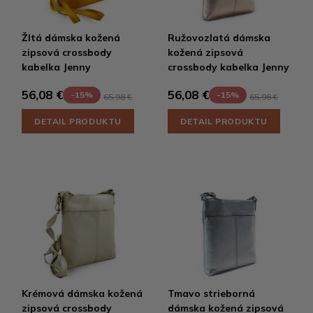
Žltá dámska kožená
Ružovozlatá dámska
zipsová crossbody
kožená zipsová
kabelka Jenny
crossbody kabelka Jenny
56,08 €
56,08 €
-15%
-15%
65,98 €
65,98 €
DETAIL PRODUKTU
DETAIL PRODUKTU
Krémová dámska kožená
Tmavo strieborná
zipsová crossbody
dámska kožená zipsová