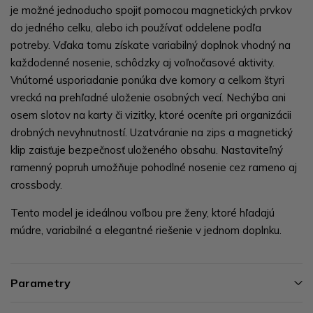
je možné jednoducho spojiť pomocou magnetických prvkov
do jedného celku, alebo ich používať oddelene podľa
potreby. Vďaka tomu získate variabilný doplnok vhodný na
každodenné nosenie, schôdzky aj voľnočasové aktivity.
Vnútorné usporiadanie ponúka dve komory a celkom štyri
vrecká na prehľadné uloženie osobných vecí. Nechýba ani
osem slotov na karty či vizitky, ktoré oceníte pri organizácii
drobných nevyhnutností. Uzatváranie na zips a magnetický
klip zaisťuje bezpečnosť uloženého obsahu. Nastaviteľný
ramenný popruh umožňuje pohodlné nosenie cez rameno aj
crossbody.
Tento model je ideálnou voľbou pre ženy, ktoré hľadajú
múdre, variabilné a elegantné riešenie v jednom doplnku.
Parametry