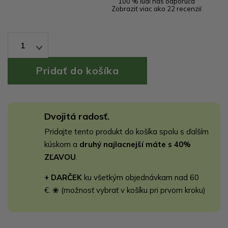
100 % ľudí nás odporúča
Zobraziť viac ako 22 recenzií
1
Dvojitá radosť.
Pridajte tento produkt do košíka spolu s ďalším
kúskom a
druhý najlacnejší máte s 40%
ZĽAVOU
.
+ DARČEK
ku všetkým objednávkam nad 60
€. ❀ (možnosť vybrať v košíku pri prvom kroku)