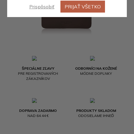
Prispôsobiť
PRIJAŤ VŠETKO
ŠPECIÁLNE ZĽAVY
ODBORNÍCI NA KOŽENÉ
PRE REGISTROVANÝCH
MÓDNE DOPLNKY
ZÁKAZNÍKOV
DOPRAVA ZADARMO
PRODUKTY SKLADOM
NAD 64.44 €
ODOSIELAME IHNEĎ