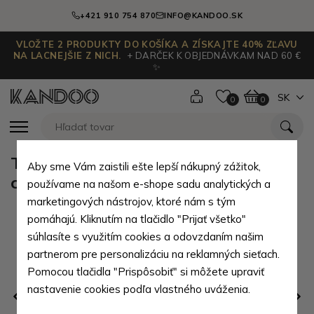
+421 910 754 870
INFO@KANDOO.SK
VLOŽTE 2 PRODUKTY DO KOŠÍKA A ZÍSKAJTE 40% ZĽAVU
NA LACNEJŠIE Z NICH.
+ DARČEK K OBJEDNÁVKAM NAD 60 €
✨
SK
0
0
Tmavo hnedá dámska kožená
Aby sme Vám zaistili ešte lepší nákupný zážitok,
crossbody kabelka 2 v 1 Cornelia
používame na našom e-shope sadu analytických a
marketingových nástrojov, ktoré nám s tým
pomáhajú. Kliknutím na tlačidlo "Prijať všetko"
súhlasíte s využitím cookies a odovzdaním našim
partnerom pre personalizáciu na reklamných sieťach.
Pomocou tlačidla "Prispôsobiť" si môžete upraviť
nastavenie cookies podľa vlastného uváženia.