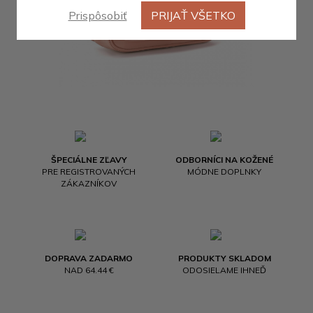
Prispôsobiť
PRIJAŤ VŠETKO
ŠPECIÁLNE ZĽAVY
ODBORNÍCI NA KOŽENÉ
PRE REGISTROVANÝCH
MÓDNE DOPLNKY
ZÁKAZNÍKOV
DOPRAVA ZADARMO
PRODUKTY SKLADOM
NAD 64.44 €
ODOSIELAME IHNEĎ