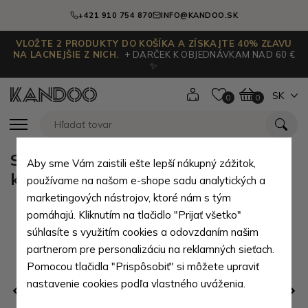
+421 910 754 870
INFO@KANDOO.SK
VLOŽTE 2 PRODUKTY DO KOŠÍKA A ZÍSKAJTE 40% ZĽAVU
NA LACNEJŠIE Z NICH.
+ DARČEK K OBJEDNÁVKAM NAD 60 €
✨
SK
0
0
Svetloružový vodeodolný
Aby sme Vám zaistili ešte lepší nákupný zážitok,
kozmetický organizér Vesperine
používame na našom e-shope sadu analytických a
marketingových nástrojov, ktoré nám s tým
pomáhajú. Kliknutím na tlačidlo "Prijať všetko"
súhlasíte s využitím cookies a odovzdaním našim
partnerom pre personalizáciu na reklamných sieťach.
Pomocou tlačidla "Prispôsobiť" si môžete upraviť
nastavenie cookies podľa vlastného uváženia.