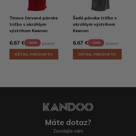
Tmavo červené pánske
Šedé pánske tričko s
tričko s okrúhlym
okrúhlym výstrihom
výstrihom Keenan
Keenan
6,67 €
6,67 €
-50%
-50%
13,33 €
13,33 €
DETAIL PRODUKTU
DETAIL PRODUKTU
Máte dotaz?
Zavolajte nám