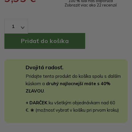
100 % ľudí nás odporúča
Zobraziť viac ako 22 recenzií
1
Dvojitá radosť.
Pridajte tento produkt do košíka spolu s ďalším
kúskom a
druhý najlacnejší máte s 40%
ZĽAVOU
.
+ DARČEK
ku všetkým objednávkam nad 60
€. ❀ (možnosť vybrať v košíku pri prvom kroku)