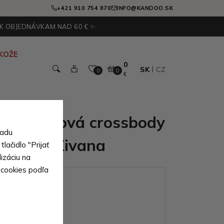
+421 910 754 870
INFO@KANDOO.SK
 K OBJEDNÁVKAM NAD 60 € ✨
KOŽE
0
SK
CZ
0
0
€
drá zipsová crossbody
sadu
abelka Zivana
lačidlo "Prijať
izáciu na
 cookies podľa
ianty