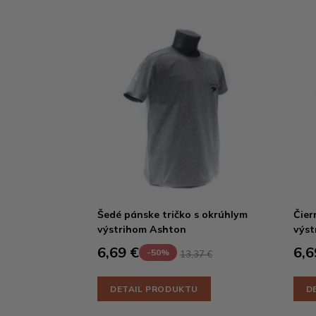
Šedé pánske tričko s okrúhlym
Čier
výstrihom Ashton
výst
6,69 €
6,6
-50%
13,37 €
DETAIL PRODUKTU
D