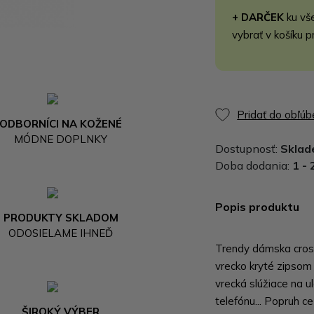
+ DARČEK
ku vš
vybrať v košíku p
Pridať do obľú
ODBORNÍCI NA KOŽENÉ
MÓDNE DOPLNKY
Dostupnosť:
Skla
Doba dodania:
1 - 
Popis produktu
PRODUKTY SKLADOM
ODOSIELAME IHNEĎ
Trendy dámska cros
vrecko kryté zipsom
vrecká slúžiace na ul
telefónu... Popruh c
ŠIROKÝ VÝBER