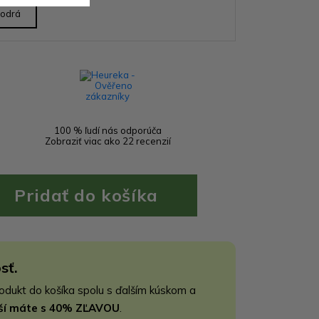
odrá
100 % ľudí nás odporúča
Zobraziť viac ako 22 recenzií
sť.
rodukt do košíka spolu s ďalším kúskom a
jší máte s 40% ZĽAVOU
.