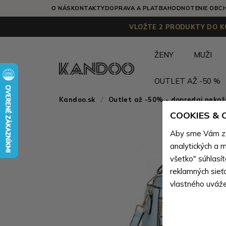
O NÁS
KONTAKTY
DOPRAVA A PLATBA
HODNOTENIE OBC
VLOŽTE 2 PRODUKTY DO KO
ŽENY
MUŽI
OUTLET AŽ -50 %
Kandoo.sk
Outlet až -50% - dopredaj neko
COOKIES &
Aby sme Vám zai
analytických a m
všetko" súhlasí
reklamných sieť
vlastného uváže