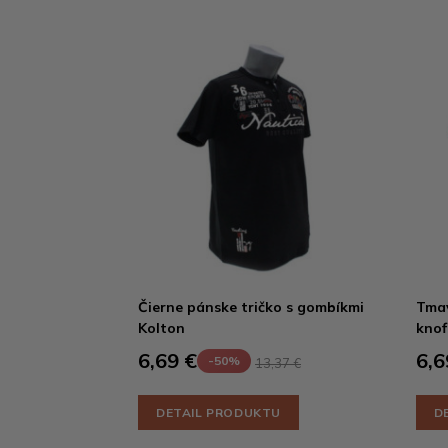
Čierne pánske tričko s gombíkmi
Tmav
Kolton
knof
6,69 €
6,6
-50%
13,37 €
DETAIL PRODUKTU
D