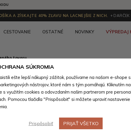
HODU
ŠÍKA A ZÍSKAJTE 40% ZĽAVU NA LACNEJŠIE Z NICH.
+ DARČEK
CESTOVANIE
OSTATNÉ
NOVINKY
VÝPREDAJ 
ženého tovaru
 OCHRANA SÚKROMIA
Svetlomo
stili ešte lepší nákupný zážitok, používame na našom e-shope 
dámska k
arketingových nástrojov, ktoré nám s tým pomáhajú. Kliknutím na t
te s využitím cookies a odovzdaním našim partnerom pre personal
ach. Pomocou tlačidla "Prispôsobiť" si môžete upraviť nastavenie
Farebné var
nia.
Prispôsobiť
PRIJAŤ VŠETKO