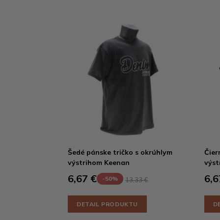
Šedé pánske tričko s okrúhlym
Čier
výstrihom Keenan
výst
6,67 €
6,6
-50%
13,33 €
DETAIL PRODUKTU
D