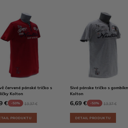
ě červené pánské tričko s
Sivé pánske tričko s gombíkm
líčky Kolton
Kolton
9 €
6,69 €
-50%
-50%
13,37 €
13,37 €
ETAIL PRODUKTU
DETAIL PRODUKTU