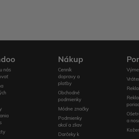
ndoo
Nákup
Po
u nás
Cenník
Výme
ovať
dopravy a
Vráte
platby
na
Rekla
ých
Obchodné
Rekl
podmienky
poria
y
Módne značky
Ošetr
ania
Podmienky
a nos
s
akcií a zliav
Kožen
kty
Darčeky k