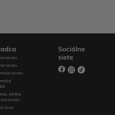
radca
Sociálne
siete
na tovaru
nie tovaru
mácia tovaru
amačný
dok
enie, údržba
nosť tovaru
ý tovar