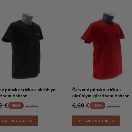
ne pánske tričko s okrúhlym
Červené pánske tričko s
rihom Ashton
okrúhlym výstrihom Ashton
9 €
6,69 €
-50%
-50%
13,37 €
13,37 €
ETAIL PRODUKTU
DETAIL PRODUKTU