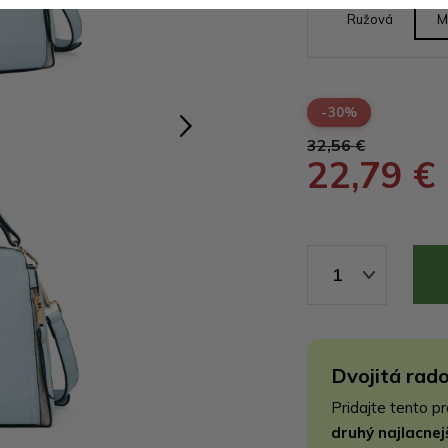
Ružová
M
-30%
32,56 €
22,79 €
1
Dvojitá rado
Pridajte tento p
druhý najlacne