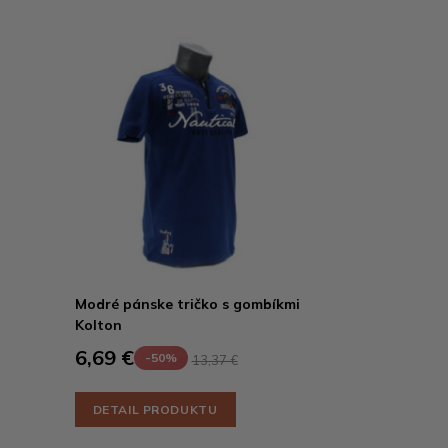
Modré pánske tričko s gombíkmi
Kolton
6,69 €
-50%
13,37 €
DETAIL PRODUKTU