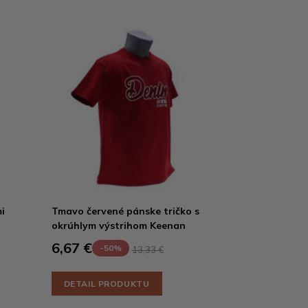
i
Tmavo červené pánske tričko s
okrúhlym výstrihom Keenan
6,67 €
-50%
13,33 €
DETAIL PRODUKTU