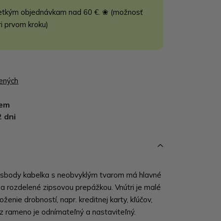
etkým objednávkam nad 60 €. ❀ (možnosť
ri prvom kroku)
bených
dem
2 dni
sbody kabelka s neobvyklým tvarom má hlavné
 a rozdelené zipsovou prepážkou. Vnútri je malé
oženie drobností, napr. kreditnej karty, kľúčov,
ez rameno je odnímateľný a nastaviteľný.