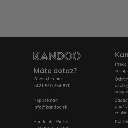
Ka
Prečo 
Máte dotaz?
nakup
Zavolajte nám
Ochra
osobn
+421 910 754 870
údajov
Napište nám
Zásad
použív
info@kandoo.sk
cookie
Konta
Pondelok - Piatok