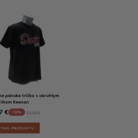
ne pánske tričko s okrúhlym
rihom Keenan
7 €
-50%
13,33 €
ETAIL PRODUKTU