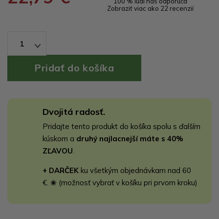
100 % ľudí nás odporúča
Zobraziť viac ako 22 recenzií
1
Dvojitá radosť.
Pridajte tento produkt do košíka spolu s ďalším
kúskom a
druhý najlacnejší máte s 40%
ZĽAVOU
.
+ DARČEK
ku všetkým objednávkam nad 60
€. ❀ (možnosť vybrať v košíku pri prvom kroku)