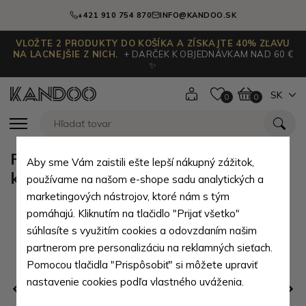
+421 910 754 870
INFO@KANDOO.SK
VLOŽTE 2 PRODUKTY DO KOŠÍKA A ZÍSKAJTE 40% ZĽAVU
NA LACNEJŠIE Z NICH.
+ DARČEK K OBJEDNÁVKAM NAD 60 €
✨
SK
0
0
Ružová zipsová crossbody dámska
Aby sme Vám zaistili ešte lepší nákupný zážitok,
kabelka Zivana
používame na našom e-shope sadu analytických a
marketingových nástrojov, ktoré nám s tým
pomáhajú. Kliknutím na tlačidlo "Prijať všetko"
súhlasíte s využitím cookies a odovzdaním našim
partnerom pre personalizáciu na reklamných sieťach.
Pomocou tlačidla "Prispôsobiť" si môžete upraviť
nastavenie cookies podľa vlastného uváženia.