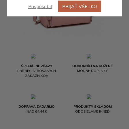
Prispôsobiť
PRIJAŤ VŠETKO
ŠPECIÁLNE ZĽAVY
ODBORNÍCI NA KOŽENÉ
PRE REGISTROVANÝCH
MÓDNE DOPLNKY
ZÁKAZNÍKOV
DOPRAVA ZADARMO
PRODUKTY SKLADOM
NAD 64.44 €
ODOSIELAME IHNEĎ