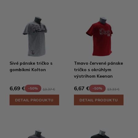
Sivé pánske tričko s
Tmavo červené pánske
gombíkmi Kolton
tričko s okrúhlym
výstrihom Keenan
6,69 €
6,67 €
-50%
-50%
13,37 €
13,33 €
DETAIL PRODUKTU
DETAIL PRODUKTU