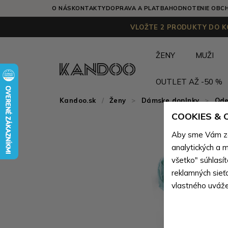
O NÁS
KONTAKTY
DOPRAVA A PLATBA
HODNOTENIE OBC
VLOŽTE 2 PRODUKTY DO KO
ŽENY
MUŽI
OUTLET AŽ -50 %
Kandoo.sk
Ženy
>
Dámske doplnky
>
Ode
COOKIES &
Aby sme Vám zai
analytických a m
všetko" súhlasí
reklamných sieť
vlastného uváže