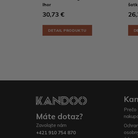
Ihor
šatk
30,73 €
26,
DETAIL PRODUKTU
D
Ka
Prečo 
Máte dotaz?
nakup
Zavolajte nám
Ochra
osobn
+421 910 754 870