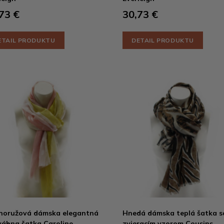
73 €
30,73 €
ETAIL PRODUKTU
DETAIL PRODUKTU
noružová dámska elegantná
Hnedá dámska teplá šatka s
ábna šatka Caroline
zvieracím vzorom Cousins