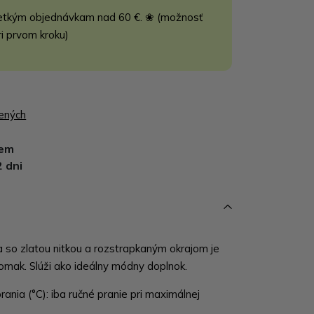
etkým objednávkam nad 60 €. ❀ (možnosť
ri prvom kroku)
bených
dem
2 dni
so zlatou nitkou a rozstrapkaným okrajom je
omak. Slúži ako ideálny módny doplnok.
ania (°C): iba ručné pranie pri maximálnej