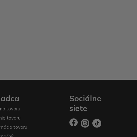
radca
Sociálne
siete
na tovaru
nie tovaru
mácia tovaru
amačný