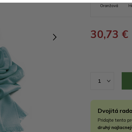
Oranžová
H
30,73 €
1
Dvojitá rado
Pridajte tento p
druhý najlacne