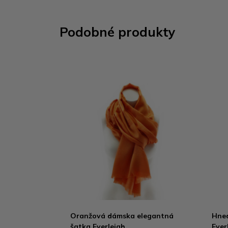
Podobné produkty
Oranžová dámska elegantná
Hned
šatka Everleigh
Ever