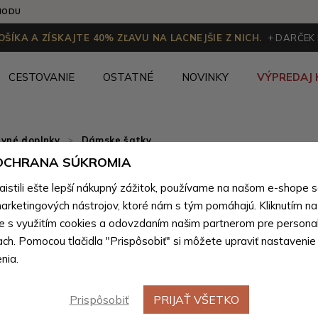
HODU
ŠÍKA A ZÍSKAJTE 40% ZĽAVU NA LACNEJŠIE Z NICH.
+ DARČEK
CESTOVANIE
OSTATNÉ
NOVINKY
VÝPREDAJ 
vné doplnky
>
Dámske šatky
 OCHRANA SÚKROMIA
Svetlomo
stili ešte lepší nákupný zážitok, používame na našom e-shope 
elegantná
arketingových nástrojov, ktoré nám s tým pomáhajú. Kliknutím na t
te s využitím cookies a odovzdaním našim partnerom pre personal
ach. Pomocou tlačidla "Prispôsobiť" si môžete upraviť nastavenie
Farebné var
nia.
Prispôsobiť
PRIJAŤ VŠETKO