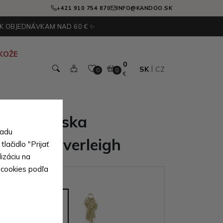
+421 910 754 870
INFO@KANDOO.SK
 K OBJEDNÁVKAM NAD 60 € ✨
KOŽE
0
SK
CZ
0
0
€
drá dámska
sadu
 šatka Everleigh
lačidlo "Prijať
izáciu na
 cookies podľa
ianty