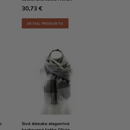
30,73 €
DETAIL PRODUKTU
o
Sivá dámska elegantná
kockovaná šatka Olivia