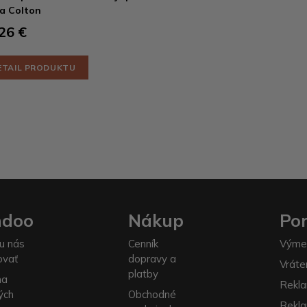
a Colton
26 €
ETAIL PRODUKTU
ndoo
Nákup
Po
u nás
Cenník
Výme
ovať
dopravy a
Vráte
platby
na
Rekla
ých
Obchodné
Rekl