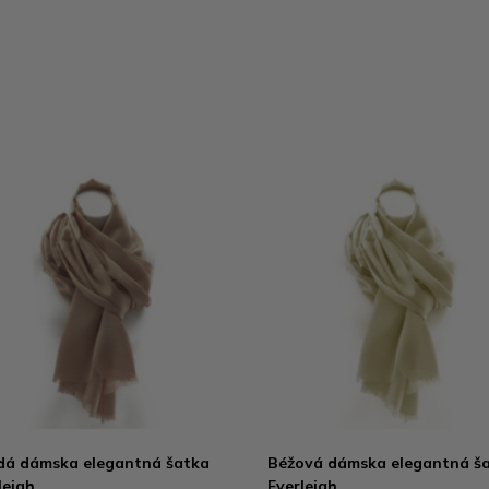
á dámska elegantná šatka
Béžová dámska elegantná š
leigh
Everleigh