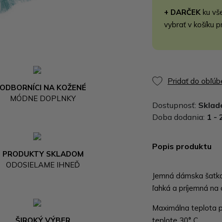
+ DARČEK
ku vš
vybrať v košíku p
Pridať do obľú
ODBORNÍCI NA KOŽENÉ
MÓDNE DOPLNKY
Dostupnosť:
Skla
Doba dodania:
1 - 
Popis produktu
PRODUKTY SKLADOM
ODOSIELAME IHNEĎ
Jemná dámska šatka 
ľahká a príjemná na 
Maximálna teplota pr
ŠIROKÝ VÝBER
teplote 30° C