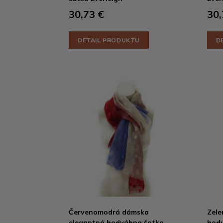
30,73 €
30,
DETAIL PRODUKTU
D
Červenomodrá dámska
Zele
elegantná hodvábna šatka
hodv