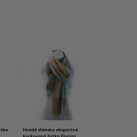
atka
Hnedá dámska elegantná
kockovaná šatka Florian