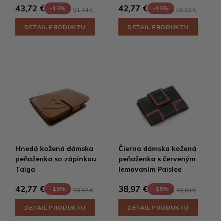
43,72 €
42,77 €
-15%
-15%
51,44 €
50,32 €
DETAIL PRODUKTU
DETAIL PRODUKTU
Hnedá kožená dámska
Čierna dámska kožená
peňaženka so zápinkou
peňaženka s červeným
Taiga
lemovaním Paislee
42,77 €
38,97 €
-15%
-15%
50,32 €
45,84 €
DETAIL PRODUKTU
DETAIL PRODUKTU