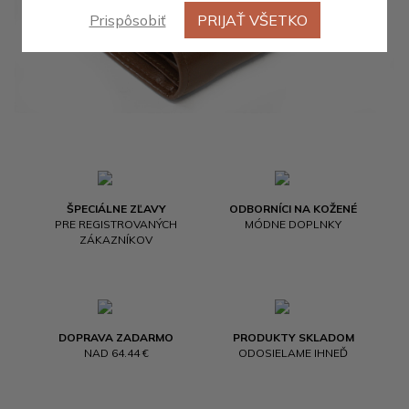
Prispôsobiť
PRIJAŤ VŠETKO
ŠPECIÁLNE ZĽAVY
ODBORNÍCI NA KOŽENÉ
PRE REGISTROVANÝCH
MÓDNE DOPLNKY
ZÁKAZNÍKOV
DOPRAVA ZADARMO
PRODUKTY SKLADOM
NAD 64.44 €
ODOSIELAME IHNEĎ