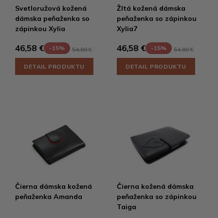
Svetloružová kožená
Žltá kožená dámska
dámska peňaženka so
peňaženka so zápinkou
zápinkou Xylia
Xylia7
46,58 €
46,58 €
-15%
-15%
54,80 €
54,80 €
DETAIL PRODUKTU
DETAIL PRODUKTU
Čierna dámska kožená
Čierna kožená dámska
peňaženka Amanda
peňaženka so zápinkou
Taiga