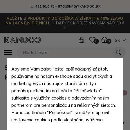
+421 910 754 870
INFO@KANDOO.SK
VLOŽTE 2 PRODUKTY DO KOŠÍKA A ZÍSKAJTE 40% ZĽAVU
NA LACNEJŠIE Z NICH.
+ DARČEK K OBJEDNÁVKAM NAD 60 €
✨
SK
0
0
Svetlo hnedá dámska kožená
Aby sme Vám zaistili ešte lepší nákupný zážitok,
peňaženka s poklopom Prewitt
používame na našom e-shope sadu analytických a
marketingových nástrojov, ktoré nám s tým
pomáhajú. Kliknutím na tlačidlo "Prijať všetko"
Výpredaj
súhlasíte s využitím cookies a odovzdaním našim
partnerom pre personalizáciu na reklamných sieťach.
Pomocou tlačidla "Prispôsobiť" si môžete upraviť
nastavenie cookies podľa vlastného uváženia.