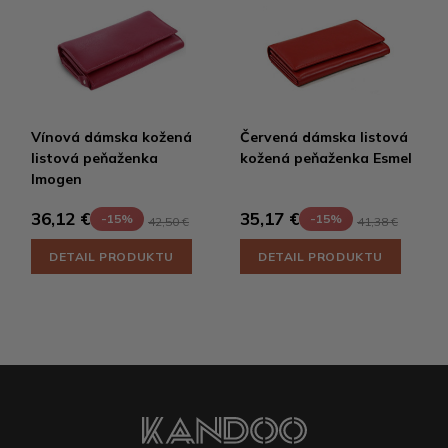
Vínová dámska kožená
Červená dámska listová
listová peňaženka
kožená peňaženka Esmel
Imogen
36,12 €
35,17 €
-15%
-15%
42,50 €
41,38 €
DETAIL PRODUKTU
DETAIL PRODUKTU