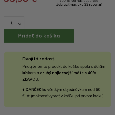
100 % ľudí nás odporúča
Zobraziť viac ako 22 recenzií
1
Dvojitá radosť.
Pridajte tento produkt do košíka spolu s ďalším
kúskom a
druhý najlacnejší máte s 40%
ZĽAVOU
.
+ DARČEK
ku všetkým objednávkam nad 60
€. ❀ (možnosť vybrať v košíku pri prvom kroku)