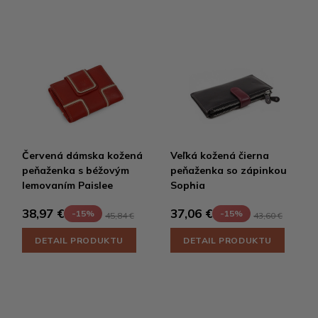
Červená dámska kožená
Veľká kožená čierna
peňaženka s béžovým
peňaženka so zápinkou
lemovaním Paislee
Sophia
38,97 €
37,06 €
-15%
-15%
45,84 €
43,60 €
DETAIL PRODUKTU
DETAIL PRODUKTU