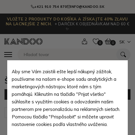
+421 910 754 870
INFO@KANDOO.SK
VLOŽTE 2 PRODUKTY DO KOŠÍKA A ZÍSKAJTE 40% ZĽAVU
NA LACNEJŠIE Z NICH.
+ DARČEK K OBJEDNÁVKAM NAD 60 €
✨
SK
0
0
Aby sme Vám zaistili ešte lepší nákupný zážitok,
Študentské pánske batohy
používame na našom e-shope sadu analytických a
marketingových nástrojov, ktoré nám s tým
pomáhajú. Kliknutím na tlačidlo "Prijať všetko"
Filter
(5 produktov)
súhlasíte s využitím cookies a odovzdaním našim
partnerom pre personalizáciu na reklamných sieťach.
Zoradiť podľa:
Predvolené
Pomocou tlačidla "Prispôsobiť" si môžete upraviť
nastavenie cookies podľa vlastného uváženia.