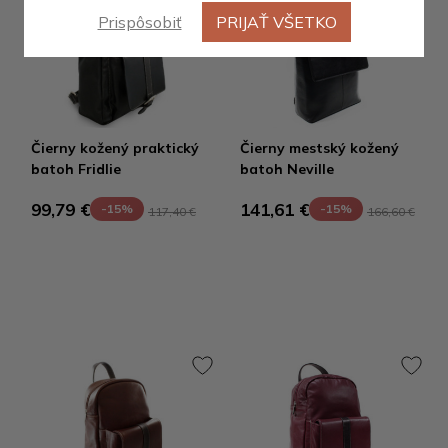
Prispôsobiť
PRIJAŤ VŠETKO
Čierny kožený praktický
Čierny mestský kožený
batoh Fridlie
batoh Neville
99,79 €
141,61 €
-15%
-15%
117,40 €
166,60 €