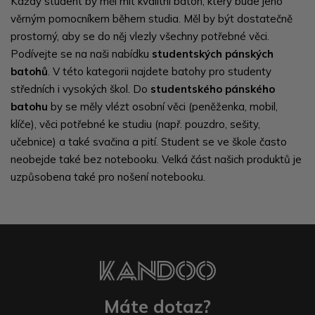
Každý student by měl mít kvalitní batoh, který bude jeho
věrným pomocníkem během studia. Měl by být dostatečně
prostorný, aby se do něj vlezly všechny potřebné věci.
Podívejte se na naši nabídku
studentských pánských
batohů
. V této kategorii najdete batohy pro studenty
středních i vysokých škol. Do
studentského pánského
batohu
by se měly vlézt osobní věci (peněženka, mobil,
klíče), věci potřebné ke studiu (např. pouzdro, sešity,
učebnice) a také svačina a pití. Student se ve škole často
neobejde také bez notebooku. Velká část našich produktů je
uzpůsobena také pro nošení notebooku.
Máte dotaz?