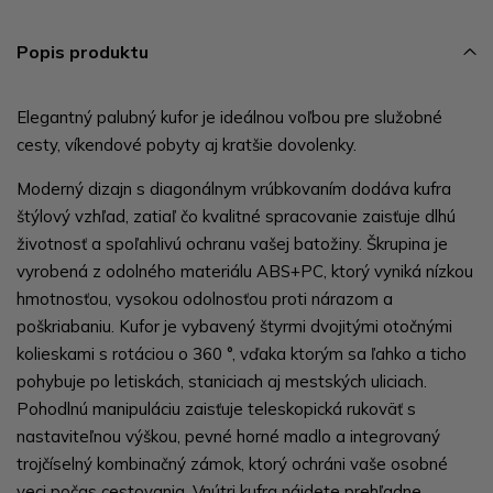
Popis produktu
Elegantný palubný kufor je ideálnou voľbou pre služobné
cesty, víkendové pobyty aj kratšie dovolenky.
Moderný dizajn s diagonálnym vrúbkovaním dodáva kufra
štýlový vzhľad, zatiaľ čo kvalitné spracovanie zaisťuje dlhú
životnosť a spoľahlivú ochranu vašej batožiny. Škrupina je
vyrobená z odolného materiálu ABS+PC, ktorý vyniká nízkou
hmotnosťou, vysokou odolnosťou proti nárazom a
poškriabaniu. Kufor je vybavený štyrmi dvojitými otočnými
kolieskami s rotáciou o 360 °, vďaka ktorým sa ľahko a ticho
pohybuje po letiskách, staniciach aj mestských uliciach.
Pohodlnú manipuláciu zaisťuje teleskopická rukoväť s
nastaviteľnou výškou, pevné horné madlo a integrovaný
trojčíselný kombinačný zámok, ktorý ochráni vaše osobné
veci počas cestovania. Vnútri kufra nájdete prehľadne