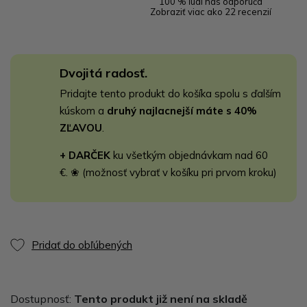
100 % ľudí nás odporúča
Zobraziť viac ako 22 recenzií
Dvojitá radosť.
Pridajte tento produkt do košíka spolu s ďalším
kúskom a
druhý najlacnejší máte s 40%
ZĽAVOU
.
+ DARČEK
ku všetkým objednávkam nad 60
€. ❀ (možnosť vybrať v košíku pri prvom kroku)
Pridať do obľúbených
Dostupnosť:
Tento produkt již není na skladě