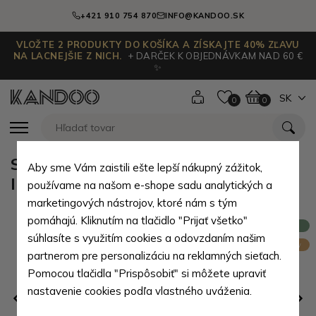
+421 910 754 870
INFO@KANDOO.SK
VLOŽTE 2 PRODUKTY DO KOŠÍKA A ZÍSKAJTE 40% ZĽAVU
NA LACNEJŠIE Z NICH.
+ DARČEK K OBJEDNÁVKAM NAD 60 €
✨
SK
0
0
Sivý kvalitný malý cestovný kufor
Aby sme Vám zaistili ešte lepší nákupný zážitok,
Ilkin
používame na našom e-shope sadu analytických a
marketingových nástrojov, ktoré nám s tým
pomáhajú. Kliknutím na tlačidlo "Prijať všetko"
Novinka
súhlasíte s využitím cookies a odovzdaním našim
Do kabíny
partnerom pre personalizáciu na reklamných sieťach.
Pomocou tlačidla "Prispôsobiť" si môžete upraviť
nastavenie cookies podľa vlastného uváženia.