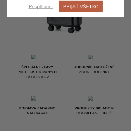
Prispôsobiť
PRIJAŤ VŠETKO
ŠPECIÁLNE ZĽAVY
ODBORNÍCI NA KOŽENÉ
PRE REGISTROVANÝCH
MÓDNE DOPLNKY
ZÁKAZNÍKOV
DOPRAVA ZADARMO
PRODUKTY SKLADOM
NAD 64.44 €
ODOSIELAME IHNEĎ