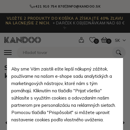
+421 910 754 870
INFO@KANDOO.SK
VLOŽTE 2 PRODUKTY DO KOŠÍKA A ZÍSKAJTE 40% ZĽAVU
NA LACNEJŠIE Z NICH.
+ DARČEK K OBJEDNÁVKAM NAD 60 €
✨
SK
0
0
Sivý kvalitný cestovný stredný
Aby sme Vám zaistili ešte lepší nákupný zážitok,
kufor Zain
používame na našom e-shope sadu analytických a
marketingových nástrojov, ktoré nám s tým
pomáhajú. Kliknutím na tlačidlo "Prijať všetko"
súhlasíte s využitím cookies a odovzdaním našim
partnerom pre personalizáciu na reklamných sieťach.
Pomocou tlačidla "Prispôsobiť" si môžete upraviť
nastavenie cookies podľa vlastného uváženia.