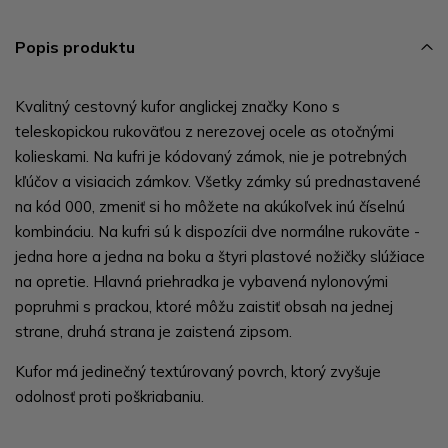
Popis produktu
Kvalitný cestovný kufor anglickej značky Kono s
teleskopickou rukoväťou z nerezovej ocele as otočnými
kolieskami. Na kufri je kódovaný zámok, nie je potrebných
kľúčov a visiacich zámkov. Všetky zámky sú prednastavené
na kód 000, zmeniť si ho môžete na akúkoľvek inú číselnú
kombináciu. Na kufri sú k dispozícii dve normálne rukoväte -
jedna hore a jedna na boku a štyri plastové nožičky slúžiace
na opretie. Hlavná priehradka je vybavená nylonovými
popruhmi s prackou, ktoré môžu zaistiť obsah na jednej
strane, druhá strana je zaistená zipsom.
Kufor má jedinečný textúrovaný povrch, ktorý zvyšuje
odolnosť proti poškriabaniu.