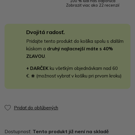
100 % ľudí nás odporúča
Zobraziť viac ako 22 recenzií
Dvojitá radosť.
Pridajte tento produkt do košíka spolu s ďalším
kúskom a
druhý najlacnejší máte s 40%
ZĽAVOU
.
+ DARČEK
ku všetkým objednávkam nad 60
€. ❀ (možnosť vybrať v košíku pri prvom kroku)
Pridať do obľúbených
Dostupnosť:
Tento produkt již není na skladě