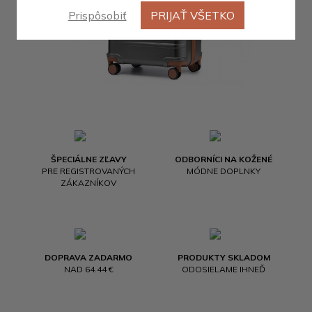
Prispôsobiť
PRIJAŤ VŠETKO
ŠPECIÁLNE ZĽAVY
ODBORNÍCI NA KOŽENÉ
PRE REGISTROVANÝCH
MÓDNE DOPLNKY
ZÁKAZNÍKOV
DOPRAVA ZADARMO
PRODUKTY SKLADOM
NAD 64.44 €
ODOSIELAME IHNEĎ