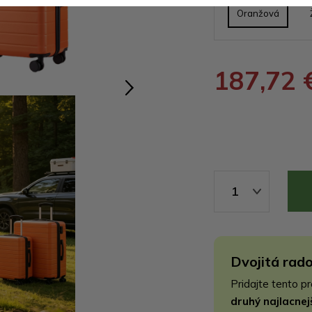
Oranžová
187,72 
1
Dvojitá rado
Pridajte tento p
druhý najlacne