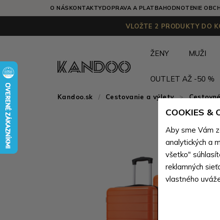
O NÁS
KONTAKTY
DOPRAVA A PLATBA
HODNOTENIE OBC
VLOŽTE 2 PRODUKTY DO KO
ŽENY
MUŽI
OUTLET AŽ -50 %
Kandoo.sk
Cestovanie a výlety
>
Cestovné
COOKIES &
Aby sme Vám zai
analytických a m
všetko" súhlasí
reklamných sieť
vlastného uváže