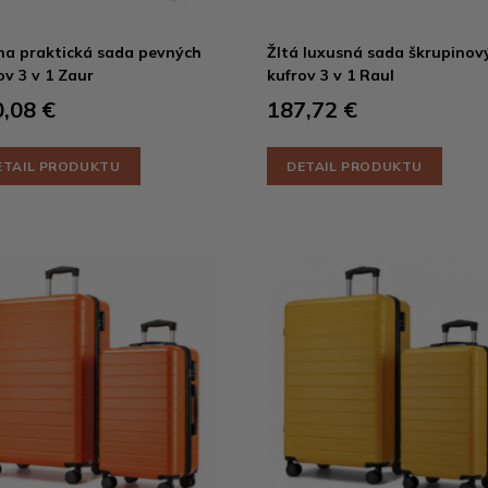
na praktická sada pevných
Žltá luxusná sada škrupinov
ov 3 v 1 Zaur
kufrov 3 v 1 Raul
,08 €
187,72 €
ETAIL PRODUKTU
DETAIL PRODUKTU