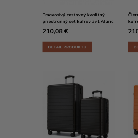
Tmavosivý cestovný kvalitný
Čier
priestranný set kufrov 3v1 Alaric
kufr
210,08 €
210
DETAIL PRODUKTU
D