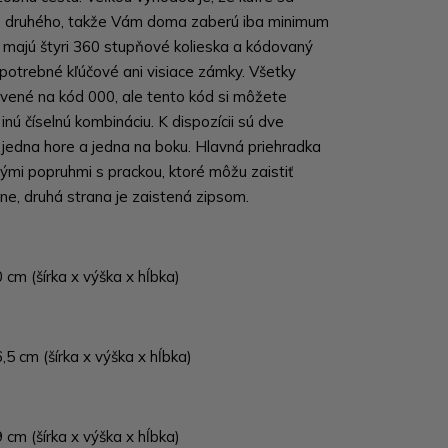
do druhého, takže Vám doma zaberú iba minimum
e majú štyri 360 stupňové kolieska a kódovaný
 potrebné kľúčové ani visiace zámky. Všetky
ené na kód 000, ale tento kód si môžete
inú číselnú kombináciu. K dispozícii sú dve
 jedna hore a jedna na boku. Hlavná priehradka
ými popruhmi s prackou, ktoré môžu zaistiť
ne, druhá strana je zaistená zipsom.
 cm (šírka x výška x hĺbka)
,5 cm (šírka x výška x hĺbka)
 cm (šírka x výška x hĺbka)