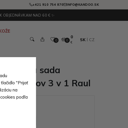
+421 910 754 870
INFO@KANDOO.SK
 K OBJEDNÁVKAM NAD 60 € ✨
KOŽE
0
SK
CZ
0
0
€
 luxusná sada
sadu
ých kufrov 3 v 1 Raul
lačidlo "Prijať
izáciu na
 cookies podľa
ianty