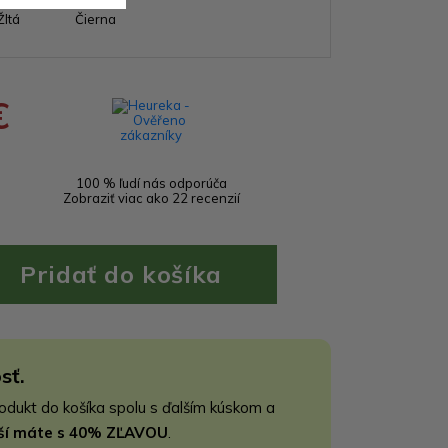
Žltá
Čierna
€
100 % ľudí nás odporúča
Zobraziť viac ako 22 recenzií
sť.
rodukt do košíka spolu s ďalším kúskom a
jší máte s 40% ZĽAVOU
.