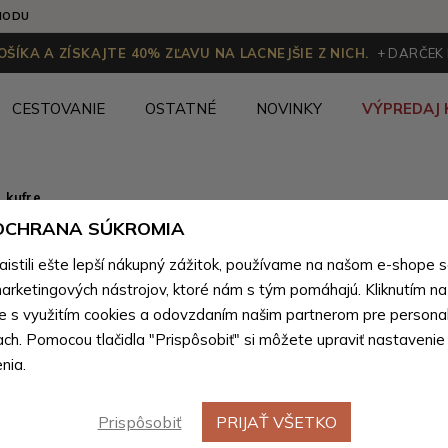
HODU
ŠÍKA A ZÍSKAJTE 40% ZĽAVU NA LACNEJŠIE Z NICH.
+ DARČEK
CESTOVANIE
OSTATNÉ
NOVINKY
VÝPREDAJ 
 kufre
 OCHRANA SÚKROMIA
Oranžová
Novinka
stili ešte lepší nákupný zážitok, používame na našom e-shope 
škrupinov
arketingových nástrojov, ktoré nám s tým pomáhajú. Kliknutím na t
te s využitím cookies a odovzdaním našim partnerom pre personal
ach. Pomocou tlačidla "Prispôsobiť" si môžete upraviť nastavenie
Farebné var
nia.
Prispôsobiť
PRIJAŤ VŠETKO