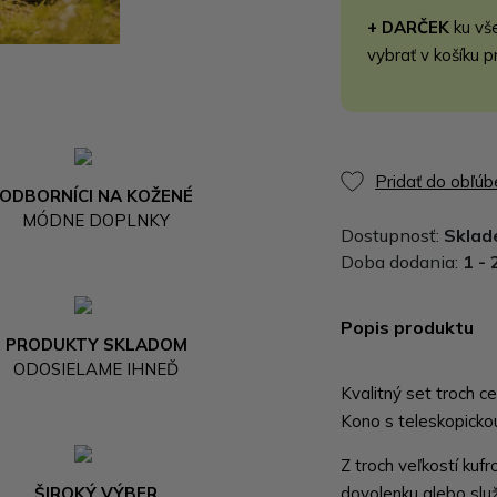
+ DARČEK
ku vš
vybrať v košíku p
Pridať do obľú
ODBORNÍCI NA KOŽENÉ
MÓDNE DOPLNKY
Dostupnosť:
Skla
Doba dodania:
1 - 
Popis produktu
PRODUKTY SKLADOM
ODOSIELAME IHNEĎ
Kvalitný set troch c
Kono s teleskopicko
Z troch veľkostí kufr
ŠIROKÝ VÝBER
dovolenku alebo služ