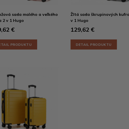
žová sada malého a veľkého
Žltá sada škrupinových kufr
a 2 v 1 Hugo
v 1 Hugo
,62 €
129,62 €
ETAIL PRODUKTU
DETAIL PRODUKTU