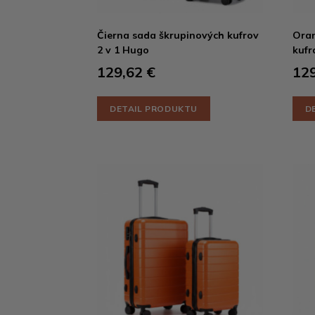
Čierna sada škrupinových kufrov
Oran
2 v 1 Hugo
kufr
129,62 €
129
DETAIL PRODUKTU
D