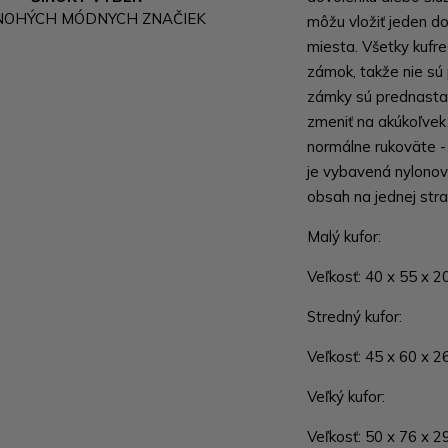
NOHÝCH MÓDNYCH ZNAČIEK
môžu vložiť jeden 
miesta. Všetky kufr
zámok, takže nie sú
zámky sú prednastav
zmeniť na akúkoľvek 
normálne rukoväte -
je vybavená nylonov
obsah na jednej stra
Malý kufor:
Veľkosť: 40 x 55 x 20
Stredný kufor:
Veľkosť: 45 x 60 x 26
Veľký kufor:
Veľkosť: 50 x 76 x 29