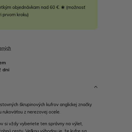
etkým objednávkam nad 60 €. ❀ (možnosť
ri prvom kroku)
bených
dem
2 dni
estovných škrupinových kufrov anglickej značky
u rukoväťou z nerezovej ocele.
ov si vždy vyberiete ten správny na výlet,
obnú cestu. Veľkou výhodou je, že kufre sa