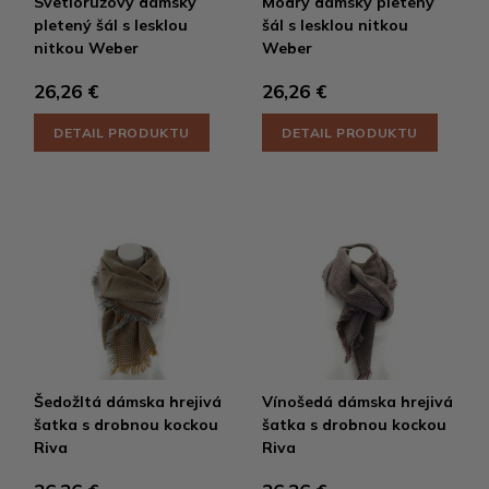
Svetloružový dámsky
Modrý dámsky pletený
pletený šál s lesklou
šál s lesklou nitkou
nitkou Weber
Weber
26,26 €
26,26 €
DETAIL PRODUKTU
DETAIL PRODUKTU
Šedožltá dámska hrejivá
Vínošedá dámska hrejivá
šatka s drobnou kockou
šatka s drobnou kockou
Riva
Riva