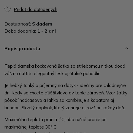
Pridať do obľúbených
Dostupnosť:
Skladem
Doba dodania:
1 - 2 dni
Popis produktu
Teplá dámska kockovaná šatka so striebornou nitkou dodá
vášmu outfitu elegantný lesk aj útulné pohodlie.
Je hebký, ľahký a príjemný na dotyk - ideálny pre chladnejšie
dni, kedy sa chcete cítiť štýlovo av teple zároveň. Vzor šatky
pôsobí nadčasovo a ľahko sa kombinuje s kabátom aj
bundou. Skvelý doplnok, ktorý zahreje aj rozžiari každý deň.
Maximálna teplota prania (°C): iba ručné pranie pri
maximálnej teplote 30° C