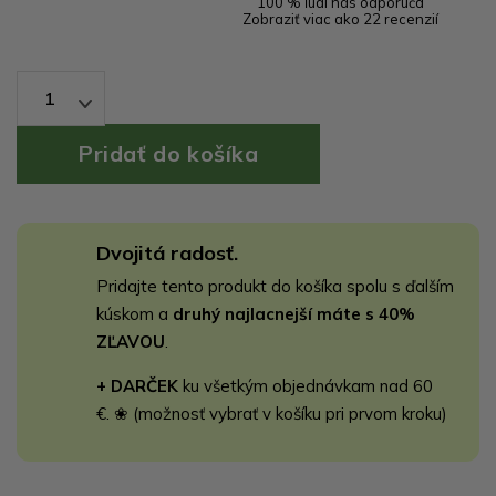
100 % ľudí nás odporúča
Zobraziť viac ako 22 recenzií
1
Dvojitá radosť.
Pridajte tento produkt do košíka spolu s ďalším
kúskom a
druhý najlacnejší máte s 40%
ZĽAVOU
.
+ DARČEK
ku všetkým objednávkam nad 60
€. ❀ (možnosť vybrať v košíku pri prvom kroku)