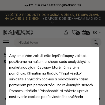
+421 910 754 870
INFO@KANDOO.SK
VLOŽTE 2 PRODUKTY DO KOŠÍKA A ZÍSKAJTE 40% ZĽAVU
NA LACNEJŠIE Z NICH.
+ DARČEK K OBJEDNÁVKAM NAD 60 €
✨
SK
0
0
Sivá dámska kockovaná šatka so
Aby sme Vám zaistili ešte lepší nákupný zážitok,
striebornou nitkou Mickael
používame na našom e-shope sadu analytických a
marketingových nástrojov, ktoré nám s tým
pomáhajú. Kliknutím na tlačidlo "Prijať všetko"
súhlasíte s využitím cookies a odovzdaním našim
partnerom pre personalizáciu na reklamných sieťach.
Pomocou tlačidla "Prispôsobiť" si môžete upraviť
nastavenie cookies podľa vlastného uváženia.