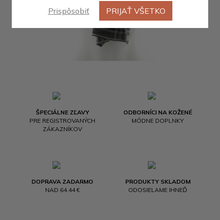
Prispôsobiť
PRIJAŤ VŠETKO
ŠPECIÁLNE ZĽAVY
ODBORNÍCI NA KOŽENÉ
PRE REGISTROVANÝCH
MÓDNE DOPLNKY
ZÁKAZNÍKOV
DOPRAVA ZADARMO
PRODUKTY SKLADOM
NAD 64.44 €
ODOSIELAME IHNEĎ