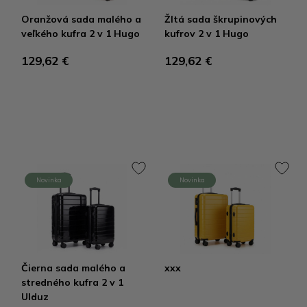
Oranžová sada malého a
Žltá sada škrupinových
veľkého kufra 2 v 1 Hugo
kufrov 2 v 1 Hugo
129,62 €
129,62 €
Novinka
Novinka
Čierna sada malého a
xxx
stredného kufra 2 v 1
Ulduz