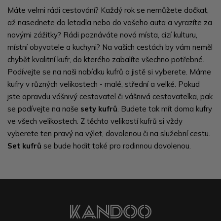
Máte velmi rádi cestování? Každý rok se nemůžete dočkat,
až nasednete do letadla nebo do vašeho auta a vyrazíte za
novými zážitky? Rádi poznáváte nová místa, cizí kulturu,
místní obyvatele a kuchyni? Na vašich cestách by vám neměl
chybět kvalitní kufr, do kterého zabalíte všechno potřebné.
Podívejte se na naši nabídku kufrů a jistě si vyberete. Máme
kufry v různých velikostech - malé, střední a velké. Pokud
jste opravdu vášnivý cestovatel či vášnivá cestovatelka, pak
se podívejte na naše
sety kufrů
. Budete tak mít doma kufry
ve všech velikostech. Z těchto velikostí kufrů si vždy
vyberete ten pravý na výlet, dovolenou či na služební cestu.
Set kufrů
se bude hodit také pro rodinnou dovolenou.