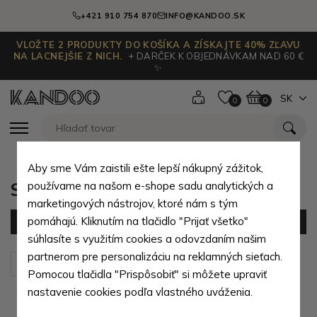
+421 910 754 870
INFO@KANDOO.SK
VLOŽTE 2 PRODUKTY DO KOŠÍKA A ZÍSKAJTE 40% ZĽAVU
NA LACNEJŠIE Z NICH.
+ DARČEK K OBJEDNÁVKAM NAD 60 €
✨
SK
0
0
Aby sme Vám zaistili ešte lepší nákupný zážitok,
Sady kufrov
používame na našom e-shope sadu analytických a
marketingových nástrojov, ktoré nám s tým
pomáhajú. Kliknutím na tlačidlo "Prijať všetko"
Filter
(25 produktov)
súhlasíte s využitím cookies a odovzdaním našim
partnerom pre personalizáciu na reklamných sieťach.
Zoradiť podľa:
Predvolené
Pomocou tlačidla "Prispôsobiť" si môžete upraviť
nastavenie cookies podľa vlastného uváženia.