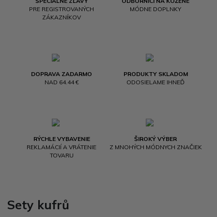
ŠPECIÁLNE ZĽAVY
ODBORNÍCI NA KOŽENÉ
PRE REGISTROVANÝCH
MÓDNE DOPLNKY
ZÁKAZNÍKOV
DOPRAVA ZADARMO
PRODUKTY SKLADOM
NAD 64.44 €
ODOSIELAME IHNEĎ
RÝCHLE VYBAVENIE
ŠIROKÝ VÝBER
REKLAMÁCIÍ A VRÁTENIE
Z MNOHÝCH MÓDNYCH ZNAČIEK
TOVARU
Sety kufrů