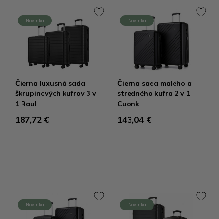
Novinka
Novinka
Čierna luxusná sada
Čierna sada malého a
škrupinových kufrov 3 v
stredného kufra 2 v 1
1 Raul
Cuonk
187,72 €
143,04 €
Novinka
Novinka