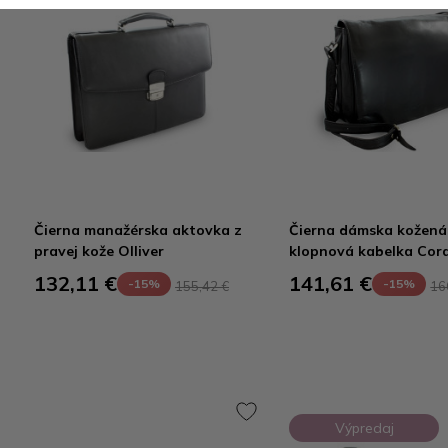
Čierna manažérska aktovka z
Čierna dámska kožená
pravej kože Olliver
klopnová kabelka Cora
132,11 €
141,61 €
-15%
-15%
155,42 €
16
Výpredaj