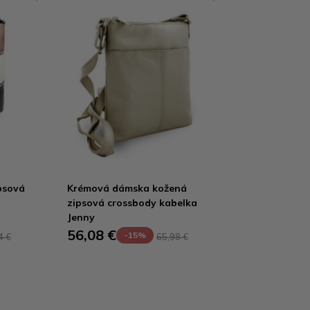
psová
Krémová dámska kožená
zipsová crossbody kabelka
Jenny
56,08 €
-15%
4 €
65,98 €