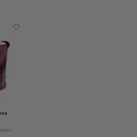
rná
7,80 €