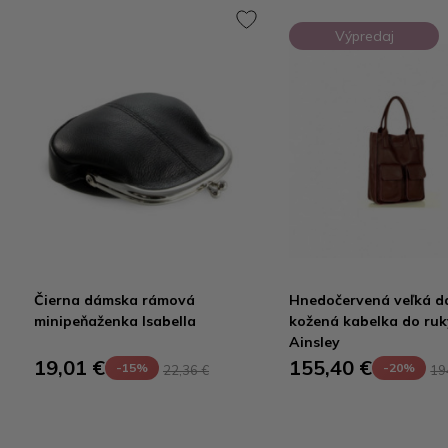
Výpredaj
Čierna dámska rámová
Hnedočervená veľká 
minipeňaženka Isabella
kožená kabelka do ruk
Ainsley
19,01 €
155,40 €
-15%
-20%
22,36 €
19