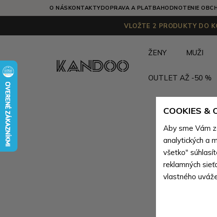
O NÁS
KONTAKTY
DOPRAVA A PLATBA
HODNOTENIE OBC
VLOŽTE 2 PRODUKTY DO KO
ŽENY
MUŽI
OUTLET AŽ -50 %
COOKIES &
Aby sme Vám zai
analytických a m
všetko" súhlasí
reklamných sieť
vlastného uváže