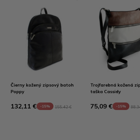
Čierny kožený zipsový batoh
Trojfarebná kožená zi
Poppy
taška Cassidy
132,11 €
75,09 €
-15%
-15%
155,42 €
88,3