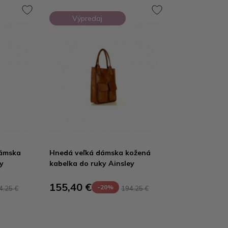
Výpredaj
dámska
Hnedá veľká dámska kožená
y
kabelka do ruky Ainsley
155,40 €
-20%
4,25 €
194,25 €