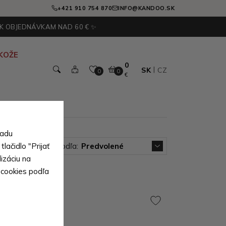
+421 910 754 870
INFO@KANDOO.SK
 K OBJEDNÁVKAM NAD 60 € ✨
KOŽE
0
SK
CZ
0
0
€
sadu
lačidlo "Prijať
Zoradiť podľa:
Predvolené
izáciu na
 cookies podľa