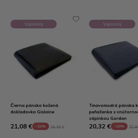
Výpredaj
Výpredaj
Čierna pánska kožená
Tmavomodrá pánska 
dokladovka Gislaine
peňaženka s vnútorno
zápinkou Gordan
21,08 €
20,32 €
-20%
-20%
26,35 €
25,4