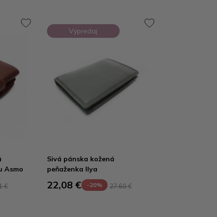
Výpredaj
á
Sivá pánska kožená
ou Asmo
peňaženka Ilya
22,08 €
-20%
1 €
27,60 €