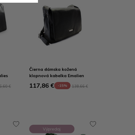
Čierna dámska kožená
lies
klopnová kabelka Emalien
117,86 €
-15%
6,60 €
138,66 €
Výpredaj