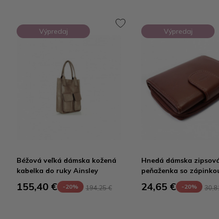
Výpredaj
Výpredaj
Béžová veľká dámska kožená
Hnedá dámska zipsov
kabelka do ruky Ainsley
peňaženka so zápink
155,40 €
24,65 €
-20%
-20%
194,25 €
30,8