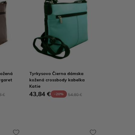
kožená
Tyrkysovo Čierna dámska
rgaret
kožená crossbody kabelka
Katie
43,84 €
-20%
8 €
54,80 €