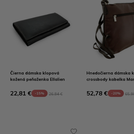
Čierna dámska klopová
Hnedočierna dámska 
kožená peňaženka Ellalien
crossbody kabelka Ma
22,81 €
52,78 €
-15%
-20%
26,84 €
65,9