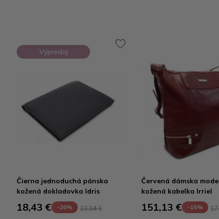
Výpredaj
Čierna jednoduchá pánska
Červená dámska mode
kožená dokladovka Idris
kožená kabelka Irriel
18,43 €
151,13 €
-20%
-15%
23,04 €
17