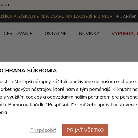
HODU
ŠÍKA A ZÍSKAJTE 40% ZĽAVU NA LACNEJŠIE Z NICH.
+ DARČEK
CESTOVANIE
OSTATNÉ
NOVINKY
VÝPREDAJ 
Kandoo.sk
Povolit produkt pro DE
 OCHRANA SÚKROMIA
stili ešte lepší nákupný zážitok, používame na našom e-shope 
arketingových nástrojov, ktoré nám s tým pomáhajú. Kliknutím na t
Povolit produkt pro DE
(296 produktov)
te s využitím cookies a odovzdaním našim partnerom pre personal
ach. Pomocou tlačidla "Prispôsobiť" si môžete upraviť nastavenie
nia.
Prispôsobiť
PRIJAŤ VŠETKO