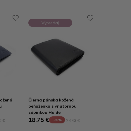
Výpredaj
kožená
Čierna pánska kožená
u
peňaženka s vnútornou
zápinkou Haide
18,75 €
-20%
0 €
23,43 €