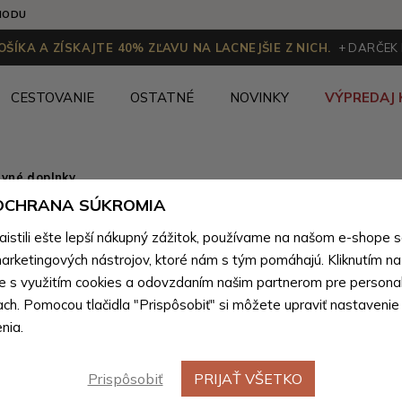
HODU
ŠÍKA A ZÍSKAJTE 40% ZĽAVU NA LACNEJŠIE Z NICH.
+ DARČEK
CESTOVANIE
OSTATNÉ
NOVINKY
VÝPREDAJ 
vné doplnky
 OCHRANA SÚKROMIA
Oranžový
stili ešte lepší nákupný zážitok, používame na našom e-shope 
nákrčník 
arketingových nástrojov, ktoré nám s tým pomáhajú. Kliknutím na t
te s využitím cookies a odovzdaním našim partnerom pre personal
ach. Pomocou tlačidla "Prispôsobiť" si môžete upraviť nastavenie
Farebné var
nia.
Prispôsobiť
PRIJAŤ VŠETKO