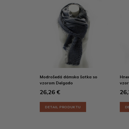
Modrošedá dámska šatka so
Hned
vzorom Delgado
vzo
26,26 €
26,
DETAIL PRODUKTU
D