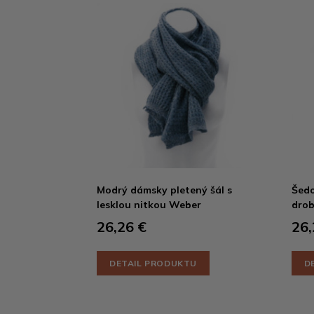
Modrý dámsky pletený šál s
Šedo
lesklou nitkou Weber
drob
26,26 €
26,
DETAIL PRODUKTU
D