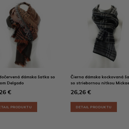
očervená dámska šatka so
Čierna dámska kockovaná š
rom Delgado
so striebornou nitkou Mickae
26 €
26,26 €
ETAIL PRODUKTU
DETAIL PRODUKTU