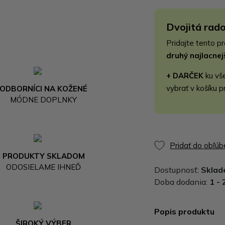
Dvojitá rado
Pridajte tento p
druhý najlacne
+ DARČEK
ku vš
vybrať v košíku p
ODBORNÍCI NA KOŽENÉ
MÓDNE DOPLNKY
Pridať do obľú
PRODUKTY SKLADOM
ODOSIELAME IHNEĎ
Dostupnosť:
Skla
Doba dodania:
1 - 
Popis produktu
ŠIROKÝ VÝBER