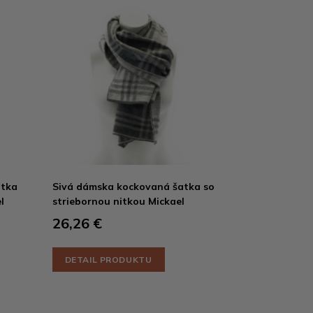
atka
Sivá dámska kockovaná šatka so
l
striebornou nitkou Mickael
26,26 €
DETAIL PRODUKTU