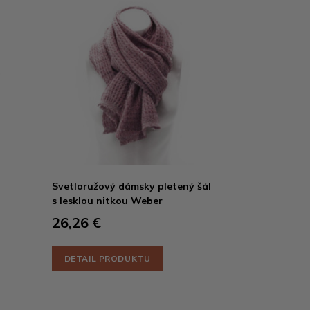
Svetloružový dámsky pletený šál
s lesklou nitkou Weber
26,26 €
DETAIL PRODUKTU