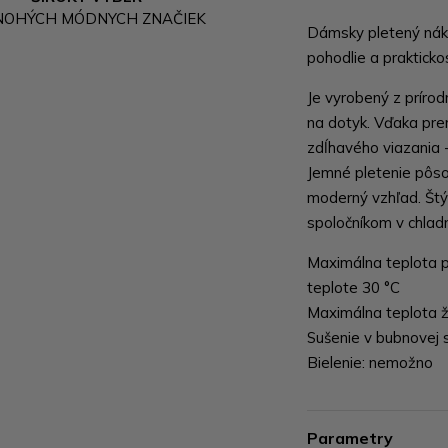
NOHÝCH MÓDNYCH ZNAČIEK
Dámsky pletený nákrč
pohodlie a prakticko
Je vyrobený z prírodn
na dotyk. Vďaka pre
zdĺhavého viazania -
Jemné pletenie pôso
moderný vzhľad. Štý
spoločníkom v chladn
Maximálna teplota pr
teplote 30 °C
Maximálna teplota že
Sušenie v bubnovej 
Bielenie: nemožno
Parametry