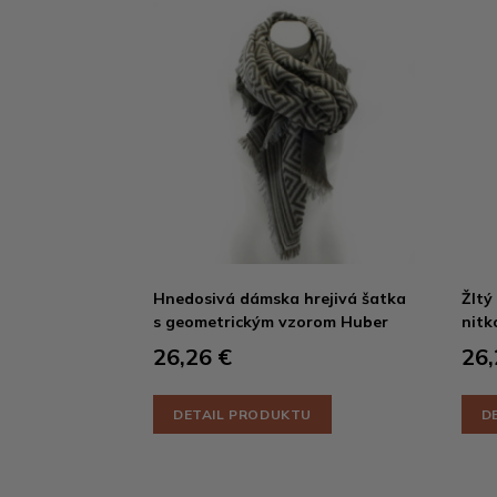
Hnedosivá dámska hrejivá šatka
Žltý
s geometrickým vzorom Huber
nitk
26,26 €
26,
DETAIL PRODUKTU
D