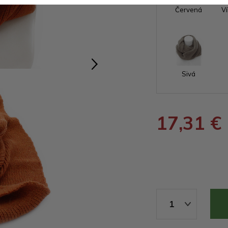
Červená
V
Sivá
17,31 €
1