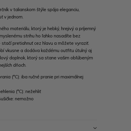
ník v talianskom štýle spája eleganciu,
sť v jednom.
ého materiálu, ktorý je hebký, hrejivý a príjemný
myslenému strihu ho ľahko nasadíte bez
 stačí pretiahnuť cez hlavu a môžete vyraziť.
bí vkusne a dodáva každému outfitu útulný aj
lový doplnok, ktorý sa stane vašim obľúbeným
ejších dňoch.
ania (°C): iba ručné pranie pri maximálnej
hlenia (°C): nežehliť
sušičke: nemožno