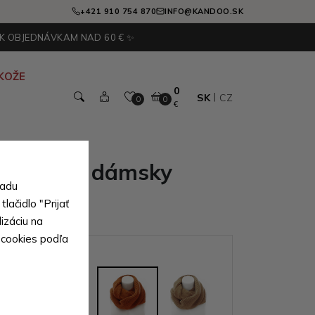
+421 910 754 870
INFO@KANDOO.SK
 K OBJEDNÁVKAM NAD 60 € ✨
KOŽE
0
SK
CZ
0
0
€
 pletený dámsky
sadu
Rivera
lačidlo "Prijať
izáciu na
 cookies podľa
ianty