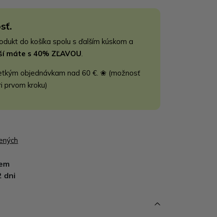
sť.
rodukt do košíka spolu s ďalším kúskom a
jší máte s 40% ZĽAVOU
.
etkým objednávkam nad 60 €. ❀ (možnosť
ri prvom kroku)
bených
dem
2 dni