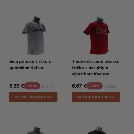
Sivé pánske tričko s
Tmavo červené pánske
gombíkmi Kolton
tričko s okrúhlym
výstrihom Keenan
6,69 €
6,67 €
-50%
-50%
13,37 €
13,33 €
DETAIL PRODUKTU
DETAIL PRODUKTU