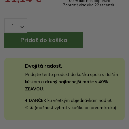
100 % ľudí nás odporúča
Zobraziť viac ako 22 recenzií
1
Dvojitá radosť.
Pridajte tento produkt do košíka spolu s ďalším
kúskom a
druhý najlacnejší máte s 40%
ZĽAVOU
.
+ DARČEK
ku všetkým objednávkam nad 60
€. ❀ (možnosť vybrať v košíku pri prvom kroku)