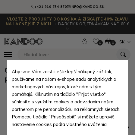
+421 910 754 870
INFO@KANDOO.SK
VLOŽTE 2 PRODUKTY DO KOŠÍKA A ZÍSKAJTE 40% ZĽAVU
NA LACNEJŠIE Z NICH.
+ DARČEK K OBJEDNÁVKAM NAD 60 €
✨
SK
0
0
Oranžová zipsová dlhá dámska
Aby sme Vám zaistili ešte lepší nákupný zážitok,
peňaženka Juanita
používame na našom e-shope sadu analytických a
marketingových nástrojov, ktoré nám s tým
pomáhajú. Kliknutím na tlačidlo "Prijať všetko"
súhlasíte s využitím cookies a odovzdaním našim
partnerom pre personalizáciu na reklamných sieťach.
Pomocou tlačidla "Prispôsobiť" si môžete upraviť
nastavenie cookies podľa vlastného uváženia.