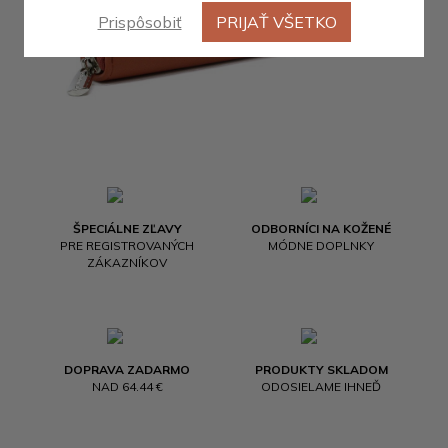
Prispôsobiť
PRIJAŤ VŠETKO
ŠPECIÁLNE ZĽAVY
ODBORNÍCI NA KOŽENÉ
PRE REGISTROVANÝCH
MÓDNE DOPLNKY
ZÁKAZNÍKOV
DOPRAVA ZADARMO
PRODUKTY SKLADOM
NAD 64.44 €
ODOSIELAME IHNEĎ