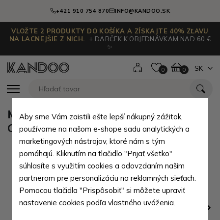
+421 910 754 870
INFO@KANDOO.SK
VLOŽTE 2 PRODUKTY DO KOŠÍKA A ZÍSKAJTE 40% ZĽAVU
NA LACNEJŠIE Z NICH.
+ DARČEK K OBJEDNÁVKAM NAD 60 €
✨
SK
0
0
Modrobiely dámsky náramok
Aby sme Vám zaistili ešte lepší nákupný zážitok,
Orlaya
používame na našom e-shope sadu analytických a
marketingových nástrojov, ktoré nám s tým
pomáhajú. Kliknutím na tlačidlo "Prijať všetko"
súhlasíte s využitím cookies a odovzdaním našim
partnerom pre personalizáciu na reklamných sieťach.
Pomocou tlačidla "Prispôsobiť" si môžete upraviť
nastavenie cookies podľa vlastného uváženia.