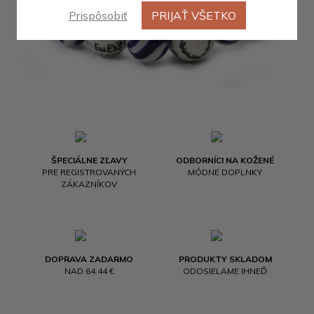
Prispôsobiť
PRIJAŤ VŠETKO
ŠPECIÁLNE ZĽAVY
ODBORNÍCI NA KOŽENÉ
PRE REGISTROVANÝCH
MÓDNE DOPLNKY
ZÁKAZNÍKOV
DOPRAVA ZADARMO
PRODUKTY SKLADOM
NAD 64.44 €
ODOSIELAME IHNEĎ