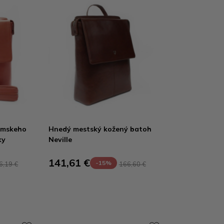
ámskeho
Hnedý mestský kožený batoh
ky
Neville
141,61 €
-15%
6,19 €
166,60 €