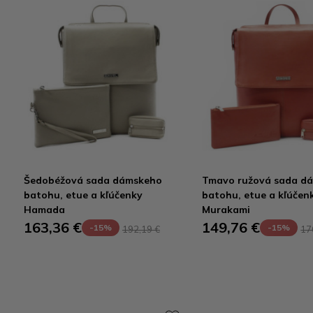
Šedobéžová sada dámskeho
Tmavo ružová sada d
batohu, etue a kľúčenky
batohu, etue a kľúčen
Hamada
Murakami
163,36 €
149,76 €
-15%
-15%
192,19 €
17