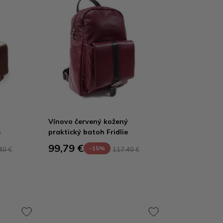
Vínovo červený kožený
e
praktický batoh Fridlie
99,79 €
-15%
40 €
117,40 €