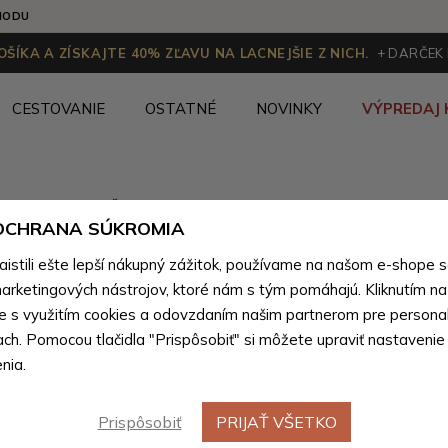
HODU
ŠÍKA A ZÍSKAJTE 40% ZĽAVU NA LACNEJŠIE Z NICH.
+ DARČEK
CESTOVANIE
OSTATNÉ
NOVINKY
VÝPREDAJ 
Kandoo.sk
Ženy
>
Dámske batohy
>
Dámske batohy pod
 OCHRANA SÚKROMIA
stili ešte lepší nákupný zážitok, používame na našom e-shope 
arketingových nástrojov, ktoré nám s tým pomáhajú. Kliknutím na t
Klopnové dámske batohy
(14 produktov)
te s využitím cookies a odovzdaním našim partnerom pre personal
ach. Pomocou tlačidla "Prispôsobiť" si môžete upraviť nastavenie
nia.
Výpredaj
Prispôsobiť
PRIJAŤ VŠETKO