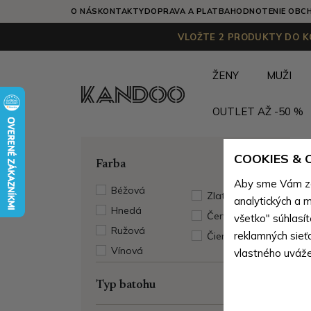
O NÁS
KONTAKTY
DOPRAVA A PLATBA
HODNOTENIE OBC
VLOŽTE 2 PRODUKTY DO KO
ŽENY
MUŽI
OUTLET AŽ -50 %
COOKIES &
Farba
Aby sme Vám zai
Béžová
Zlatá
analytických a m
Hnedá
Červená
všetko" súhlasí
Ružová
reklamných sieť
Čierna
Vínová
vlastného uváže
Typ batohu