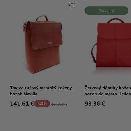
Novinka
Tmavo ružový mestský kožený
Červený dámsky kože
batoh Neville
batoh do mesta Umid
141,61 €
93,36 €
-15%
166,60 €