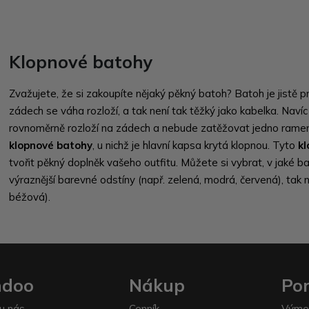
Klopnové batohy
Zvažujete, že si zakoupíte nějaký pěkný batoh? Batoh je jistě pr
zádech se váha rozloží, a tak není tak těžký jako kabelka. Nav
rovnoměrně rozloží na zádech a nebude zatěžovat jedno ramen
klopnové batohy
, u nichž je hlavní kapsa krytá klopnou. Tyto
k
tvořit pěkný doplněk vašeho outfitu. Můžete si vybrat, v jaké b
výraznější barevné odstíny (např. zelená, modrá, červená), tak n
béžová).
ndoo
Nákup
Po
u nás
Cenník
Výme