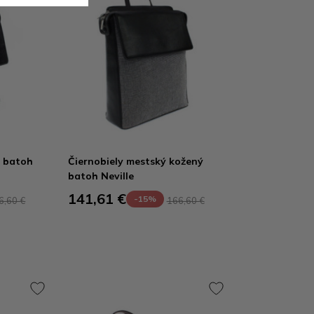
ý batoh
Čiernobiely mestský kožený
batoh Neville
141,61 €
-15%
6,60 €
166,60 €