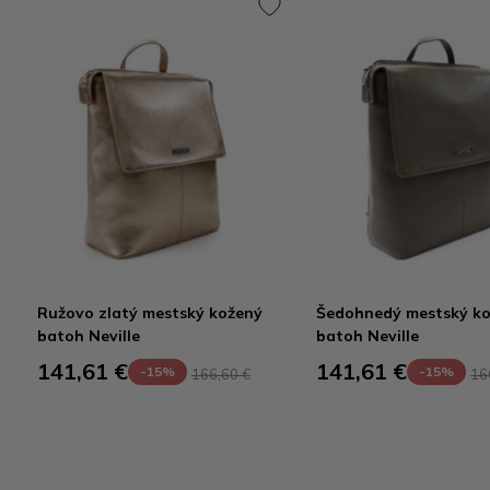
Ružovo zlatý mestský kožený
Šedohnedý mestský k
batoh Neville
batoh Neville
141,61 €
141,61 €
-15%
-15%
166,60 €
16