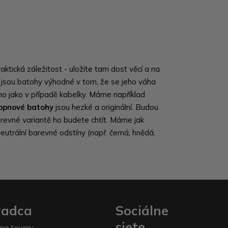
aktická záležitost - uložíte tam dost věcí a na
íc jsou batohy výhodné v tom, že se jeho váha
o jako v případě kabelky. Máme například
lopnové batohy
jsou hezké a originální. Budou
arevné variantě ho budete chtít. Máme jak
eutrální barevné odstíny (např. černá, hnědá,
radca
Sociálne
siete
na tovaru