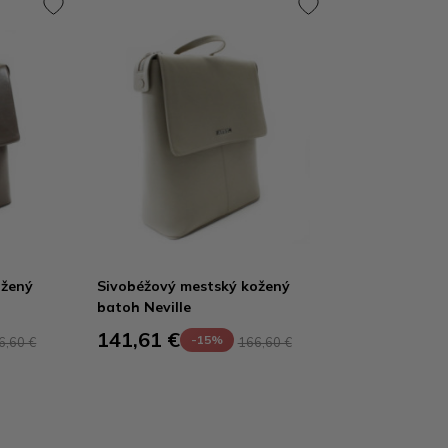
ožený
Sivobéžový mestský kožený
batoh Neville
141,61 €
-15%
6,60 €
166,60 €