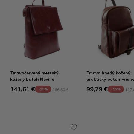
Tmavočervený mestský
Tmavo hnedý kožený
kožený batoh Neville
praktický batoh Fridli
141,61 €
99,79 €
-15%
-15%
166,60 €
117,