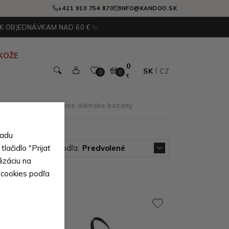
+421 910 754 870
INFO@KANDOO.SK
 K OBJEDNÁVKAM NAD 60 € ✨
KOŽE
0
SK
CZ
0
0
€
ľa typu
>
Klopnové dámske batohy
sadu
lačidlo "Prijať
Zoradiť podľa:
Predvolené
izáciu na
 cookies podľa