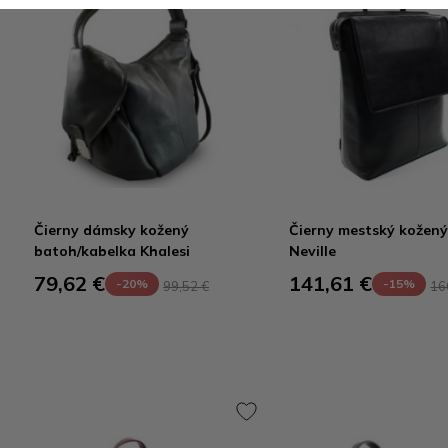
Čierny dámsky kožený
Čierny mestský kožen
batoh/kabelka Khalesi
Neville
79,62 €
141,61 €
-20%
-15%
99,52 €
16