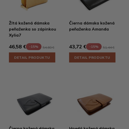
Žltá kožená dámska
Čierna dámska kožená
peňaženka so zápinkou
peňaženka Amanda
Xylia7
46,58 €
43,72 €
-15%
-15%
54,80 €
51,44 €
DETAIL PRODUKTU
DETAIL PRODUKTU
Čierna kožená dámska
Hnedá kožená dámska