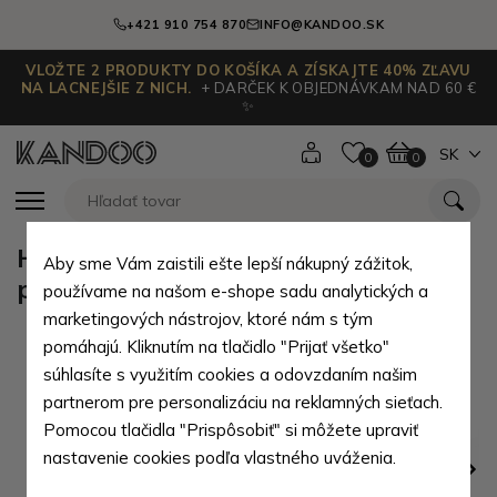
+421 910 754 870
INFO@KANDOO.SK
VLOŽTE 2 PRODUKTY DO KOŠÍKA A ZÍSKAJTE 40% ZĽAVU
NA LACNEJŠIE Z NICH.
+ DARČEK K OBJEDNÁVKAM NAD 60 €
✨
SK
0
0
Hnedá dámska klopová kožená
Aby sme Vám zaistili ešte lepší nákupný zážitok,
peňaženka Ellalien
používame na našom e-shope sadu analytických a
marketingových nástrojov, ktoré nám s tým
pomáhajú. Kliknutím na tlačidlo "Prijať všetko"
súhlasíte s využitím cookies a odovzdaním našim
partnerom pre personalizáciu na reklamných sieťach.
Pomocou tlačidla "Prispôsobiť" si môžete upraviť
nastavenie cookies podľa vlastného uváženia.