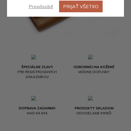
Prispôsobiť
PRIJAŤ VŠETKO
ŠPECIÁLNE ZĽAVY
ODBORNÍCI NA KOŽENÉ
PRE REGISTROVANÝCH
MÓDNE DOPLNKY
ZÁKAZNÍKOV
DOPRAVA ZADARMO
PRODUKTY SKLADOM
NAD 64.44 €
ODOSIELAME IHNEĎ