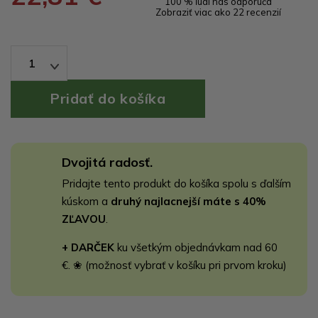
100 % ľudí nás odporúča
Zobraziť viac ako 22 recenzií
1
Dvojitá radosť.
Pridajte tento produkt do košíka spolu s ďalším
kúskom a
druhý najlacnejší máte s 40%
ZĽAVOU
.
+ DARČEK
ku všetkým objednávkam nad 60
€. ❀ (možnosť vybrať v košíku pri prvom kroku)