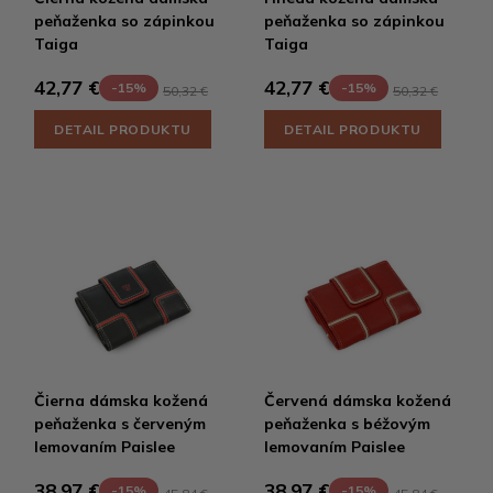
peňaženka so zápinkou
peňaženka so zápinkou
Taiga
Taiga
42,77 €
42,77 €
-15%
-15%
50,32 €
50,32 €
DETAIL PRODUKTU
DETAIL PRODUKTU
Čierna dámska kožená
Červená dámska kožená
peňaženka s červeným
peňaženka s béžovým
lemovaním Paislee
lemovaním Paislee
38,97 €
38,97 €
-15%
-15%
45,84 €
45,84 €