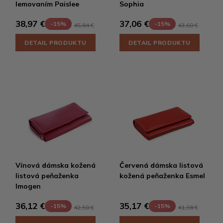
lemovaním Paislee
Sophia
38,97 €
37,06 €
-15%
-15%
45,84 €
43,60 €
DETAIL PRODUKTU
DETAIL PRODUKTU
Vínová dámska kožená
Červená dámska listová
listová peňaženka
kožená peňaženka Esmel
Imogen
36,12 €
35,17 €
-15%
-15%
42,50 €
41,38 €