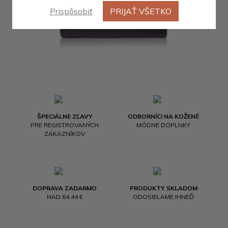
Prispôsobiť
PRIJAŤ VŠETKO
ŠPECIÁLNE ZĽAVY
ODBORNÍCI NA KOŽENÉ
PRE REGISTROVANÝCH
MÓDNE DOPLNKY
ZÁKAZNÍKOV
DOPRAVA ZADARMO
PRODUKTY SKLADOM
NAD 64.44 €
ODOSIELAME IHNEĎ