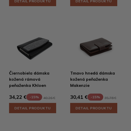
DETAIL PRODUKTU
DETAIL PRODUKTU
Čiernobiela dámska
Tmavo hnedá dámska
kožená rámová
kožená peňaženka
peňaženka Khloen
Makenzie
34,22 €
30,41 €
-15%
-15%
40,26 €
35,78 €
DETAIL PRODUKTU
DETAIL PRODUKTU