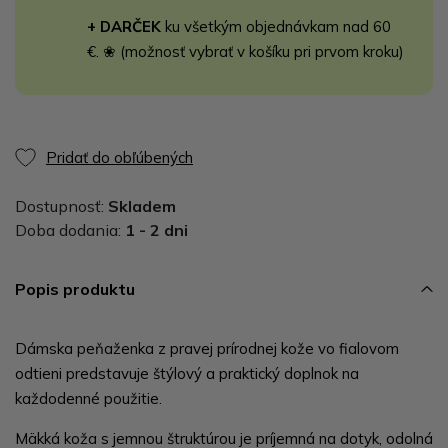
+ DARČEK
ku všetkým objednávkam nad 60
€. ❀ (možnosť vybrať v košíku pri prvom kroku)
Pridať do obľúbených
Dostupnosť:
Skladem
Doba dodania:
1 - 2 dni
Popis produktu
Dámska peňaženka z pravej prírodnej kože vo fialovom
odtieni predstavuje štýlový a praktický doplnok na
každodenné použitie.
Mäkká koža s jemnou štruktúrou je príjemná na dotyk, odolná