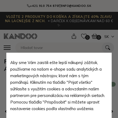
+421 910 754 870
INFO@KANDOO.SK
VLOŽTE 2 PRODUKTY DO KOŠÍKA A ZÍSKAJTE 40% ZĽAVU
NA LACNEJŠIE Z NICH.
+ DARČEK K OBJEDNÁVKAM NAD 60 €
✨
SK
0
0
Fialová dámska kožená peňaženka
Aby sme Vám zaistili ešte lepší nákupný zážitok,
Azra
používame na našom e-shope sadu analytických a
marketingových nástrojov, ktoré nám s tým
pomáhajú. Kliknutím na tlačidlo "Prijať všetko"
Novinka
súhlasíte s využitím cookies a odovzdaním našim
partnerom pre personalizáciu na reklamných sieťach.
Pomocou tlačidla "Prispôsobiť" si môžete upraviť
nastavenie cookies podľa vlastného uváženia.