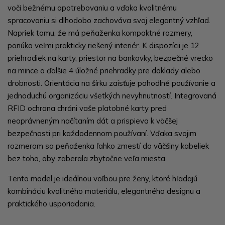
voči bežnému opotrebovaniu a vďaka kvalitnému
spracovaniu si dlhodobo zachováva svoj elegantný vzhľad.
Napriek tomu, že má peňaženka kompaktné rozmery,
ponúka veľmi prakticky riešený interiér. K dispozícii je 12
priehradiek na karty, priestor na bankovky, bezpečné vrecko
na mince a ďalšie 4 úložné priehradky pre doklady alebo
drobnosti. Orientácia na šírku zaisťuje pohodlné používanie a
jednoduchú organizáciu všetkých nevyhnutností. Integrovaná
RFID ochrana chráni vaše platobné karty pred
neoprávneným načítaním dát a prispieva k väčšej
bezpečnosti pri každodennom používaní. Vďaka svojim
rozmerom sa peňaženka ľahko zmestí do väčšiny kabeliek
bez toho, aby zaberala zbytočne veľa miesta.
Tento model je ideálnou voľbou pre ženy, ktoré hľadajú
kombináciu kvalitného materiálu, elegantného designu a
praktického usporiadania.