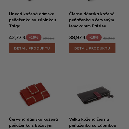
Hnedá kožená dámska
Čierna dámska kožená
peňaženka so zápinkou
peňaženka s červeným
Taiga
lemovaním Paislee
42,77 €
38,97 €
-15%
-15%
50,32 €
45,84 €
DETAIL PRODUKTU
DETAIL PRODUKTU
Červená dámska kožená
Veľká kožená čierna
peňaženka s béžovým
peňaženka so zápinkou