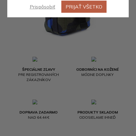
Prispôsobiť
PRIJAŤ VŠETKO
ŠPECIÁLNE ZĽAVY
ODBORNÍCI NA KOŽENÉ
PRE REGISTROVANÝCH
MÓDNE DOPLNKY
ZÁKAZNÍKOV
DOPRAVA ZADARMO
PRODUKTY SKLADOM
NAD 64.44 €
ODOSIELAME IHNEĎ