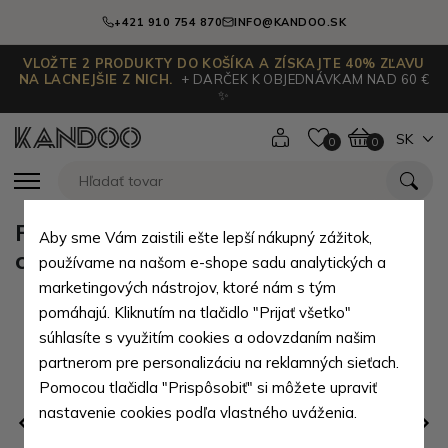
+421 910 754 870
INFO@KANDOO.SK
VLOŽTE 2 PRODUKTY DO KOŠÍKA A ZÍSKAJTE 40% ZĽAVU
NA LACNEJŠIE Z NICH.
+ DARČEK K OBJEDNÁVKAM NAD 60 €
✨
SK
0
0
Farebná pánska praktická
Aby sme Vám zaistili ešte lepší nákupný zážitok,
crossbody taška Marshiel
používame na našom e-shope sadu analytických a
marketingových nástrojov, ktoré nám s tým
pomáhajú. Kliknutím na tlačidlo "Prijať všetko"
súhlasíte s využitím cookies a odovzdaním našim
partnerom pre personalizáciu na reklamných sieťach.
Pomocou tlačidla "Prispôsobiť" si môžete upraviť
nastavenie cookies podľa vlastného uváženia.