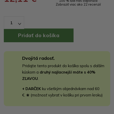
100 % ľudí nás odporúča
Zobraziť viac ako 22 recenzií
1
Dvojitá radosť.
Pridajte tento produkt do košíka spolu s ďalším
kúskom a
druhý najlacnejší máte s 40%
ZĽAVOU
.
+ DARČEK
ku všetkým objednávkam nad 60
€. ❀ (možnosť vybrať v košíku pri prvom kroku)