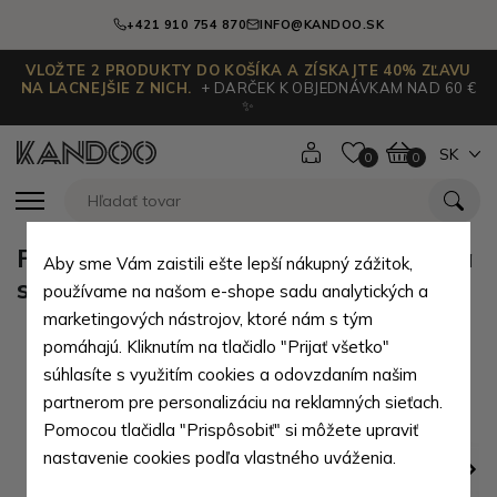
+421 910 754 870
INFO@KANDOO.SK
VLOŽTE 2 PRODUKTY DO KOŠÍKA A ZÍSKAJTE 40% ZĽAVU
NA LACNEJŠIE Z NICH.
+ DARČEK K OBJEDNÁVKAM NAD 60 €
✨
SK
0
0
Farebná kožená dámska manikúra
Aby sme Vám zaistili ešte lepší nákupný zážitok,
s kovovým rámčekom Teija
používame na našom e-shope sadu analytických a
marketingových nástrojov, ktoré nám s tým
pomáhajú. Kliknutím na tlačidlo "Prijať všetko"
súhlasíte s využitím cookies a odovzdaním našim
partnerom pre personalizáciu na reklamných sieťach.
Pomocou tlačidla "Prispôsobiť" si môžete upraviť
nastavenie cookies podľa vlastného uváženia.