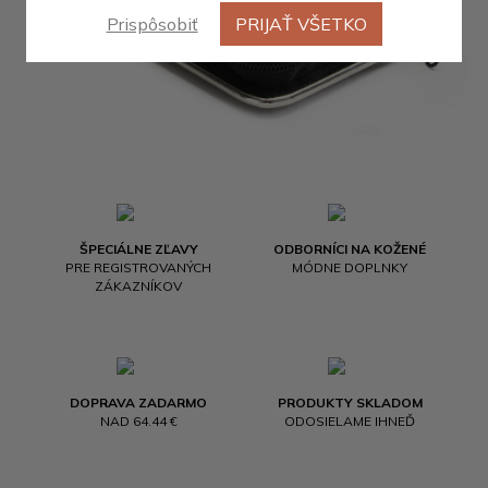
Prispôsobiť
PRIJAŤ VŠETKO
ŠPECIÁLNE ZĽAVY
ODBORNÍCI NA KOŽENÉ
PRE REGISTROVANÝCH
MÓDNE DOPLNKY
ZÁKAZNÍKOV
DOPRAVA ZADARMO
PRODUKTY SKLADOM
NAD 64.44 €
ODOSIELAME IHNEĎ