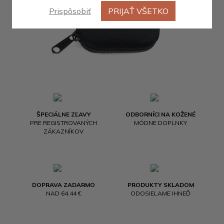
Prispôsobiť
PRIJAŤ VŠETKO
ŠPECIÁLNE ZĽAVY
ODBORNÍCI NA KOŽENÉ
PRE REGISTROVANÝCH
MÓDNE DOPLNKY
ZÁKAZNÍKOV
DOPRAVA ZADARMO
PRODUKTY SKLADOM
NAD 64.44 €
ODOSIELAME IHNEĎ