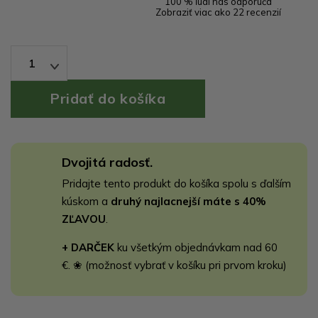
100 % ľudí nás odporúča
Zobraziť viac ako 22 recenzií
1
Dvojitá radosť.
Pridajte tento produkt do košíka spolu s ďalším
kúskom a
druhý najlacnejší máte s 40%
ZĽAVOU
.
+ DARČEK
ku všetkým objednávkam nad 60
€. ❀ (možnosť vybrať v košíku pri prvom kroku)