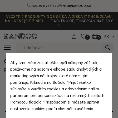
+421 910 754 870
INFO@KANDOO.SK
VLOŽTE 2 PRODUKTY DO KOŠÍKA A ZÍSKAJTE 40% ZĽAVU
NA LACNEJŠIE Z NICH.
+ DARČEK K OBJEDNÁVKAM NAD 60 €
✨
SK
0
0
Čierna kožená dámska manikúra s
Aby sme Vám zaistili ešte lepší nákupný zážitok,
potlačou Tikvah
používame na našom e-shope sadu analytických a
marketingových nástrojov, ktoré nám s tým
pomáhajú. Kliknutím na tlačidlo "Prijať všetko"
súhlasíte s využitím cookies a odovzdaním našim
partnerom pre personalizáciu na reklamných sieťach.
Pomocou tlačidla "Prispôsobiť" si môžete upraviť
nastavenie cookies podľa vlastného uváženia.